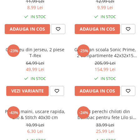
Warner
11,99 Lei
12,99 Lei
8,99 Lei
9,99 Lei
Cry Babies
IN STOC
IN STOC
Wonder Woman
The Grinch
ADAUGA IN COS
ADAUGA IN COS
FLAMINGO
Gorjuss
Compleu din jerseu, 2 piese
Ghiozdan scoala Sonic Prime,
Incaltaminte fete
-23%
-25%
T-Rex
2 compartimente 42x32x15
Ghete si cizme fete
cm
64,99 Lei
205,99 Lei
Pantofi fete
49,99 Lei
154,99 Lei
Pantofi sport fete
IN STOC
IN STOC
Papuci si slapi fete
VEZI VARIANTE
ADAUGA IN COS
Sandale fete
Prosop maini, uscare rapida,
Set 3 perechi chiloti din
-43%
-24%
Lilo & Stitch 40x30 cm
bumbac pentru fete Lilo si
Stitch
10,99 Lei
33,99 Lei
6,30 Lei
25,99 Lei