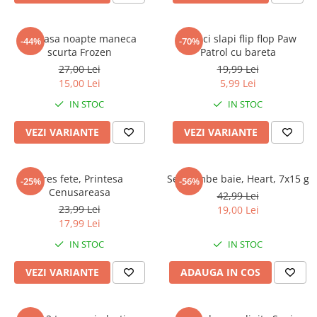
Camasa noapte maneca
Papuci slapi flip flop Paw
-44%
-70%
scurta Frozen
Patrol cu bareta
27,00 Lei
19,99 Lei
15,00 Lei
5,99 Lei
IN STOC
IN STOC
VEZI VARIANTE
VEZI VARIANTE
Dres fete, Printesa
Set bombe baie, Heart, 7x15 g
-25%
-56%
Cenusareasa
42,99 Lei
23,99 Lei
19,00 Lei
17,99 Lei
IN STOC
IN STOC
VEZI VARIANTE
ADAUGA IN COS