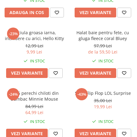
IN STOC
IN STOC
ADAUGA IN COS
VEZI VARIANTE
Caciula groasa iarna,
Halat baie pentru fete, cu
-23%
inchidere cu arici, Hello Kitty
gluga fleece coral Bluey
12,99 Lei
97,99 Lei
9,99 Lei
de la 59,50 Lei
IN STOC
IN STOC
VEZI VARIANTE
VEZI VARIANTE
Set 5 perechi chiloti din
Slapi Flip Flop LOL Surprise
-24%
-43%
bumbac Minnie Mouse
35,00 Lei
84,99 Lei
19,99 Lei
64,99 Lei
IN STOC
IN STOC
VEZI VARIANTE
VEZI VARIANTE