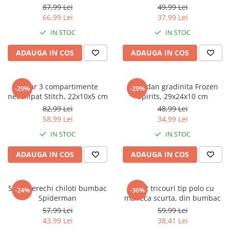
Jurassic World
Peppa Pig
Skateboard
87,99 Lei
49,99 Lei
Batman
Printesele Disney
Casti protectie sport
66,99 Lei
37,99 Lei
Minions
Sonic
Manusi sport
IN STOC
IN STOC
Peppa Pig
Barbie
Vehicule
ADAUGA IN COS
ADAUGA IN COS
Star Wars
Disney
Casute si Locuri de joaca
Real Madrid
Harry Potter
Corturi si casute copii
R-Walker
Mickey Mouse Disney
Penar 3 compartimente
Ghiozdan gradinita Frozen
Sporturi de interior
-29%
-29%
Pokemon
Baby Shark
neechipat Stitch, 22x10x5 cm
Spirits, 29x24x10 cm
Baby Shark
Ladybug
82,99 Lei
48,99 Lei
58,99 Lei
34,99 Lei
Lion King
Minecraft
Marvel
Trolls
IN STOC
IN STOC
Testoasele Ninja
Pokemon
ADAUGA IN COS
ADAUGA IN COS
Fireman Sam
Pink Panther
PJ Masks
SuperZings
Disney
Bing
Set 5 perechi chiloti bumbac
Set 2 tricouri tip polo cu
-24%
-36%
Spiderman
maneca scurta, din bumbac
Frozen Disney
Marie Cat
57,99 Lei
59,99 Lei
Lotto
Unicorn
43,99 Lei
38,41 Lei
Bing
R-Walker