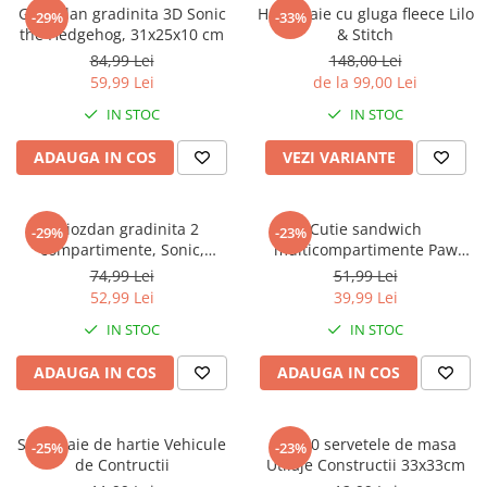
Captain america
Marvel
Ghiozdan gradinita 3D Sonic
Halat baie cu gluga fleece Lilo
-29%
-33%
the Hedgehog, 31x25x10 cm
& Stitch
Bakugan
Monsters Inc.
84,99 Lei
148,00 Lei
Liga Dreptatii
The Elf
59,99 Lei
de la 99,00 Lei
Buzz Lightyear
Faro
IN STOC
IN STOC
My Little Pony
La casa de papel
Planes
Nasa
ADAUGA IN COS
VEZI VARIANTE
EplusM
Kids Euroswan
Tom & Jerry
Rainbow High
Ghiozdan gradinita 2
Cutie sandwich
-29%
-23%
Transformers
Garfield
compartimente, Sonic,
multicompartimente Paw
Arditex
Ben 10
30x25x12 cm
Patrol Superpowers
74,99 Lei
51,99 Lei
Top Wings
Petshop
52,99 Lei
39,99 Lei
Incaltaminte baieti
Nightmare before Christmas
IN STOC
IN STOC
Alice in Wonderland
Ghete si cizme baieti
ADAUGA IN COS
ADAUGA IN COS
EplusM
Pantofi baieti
Nella The Princess Knight
Pantofi sport baieti
Perletti
Papuci si slapi baieti
Set 4 paie de hartie Vehicule
Set 20 servetele de masa
-25%
-23%
Arditex
de Contructii
Utilaje Constructii 33x33cm
Sandale baieti