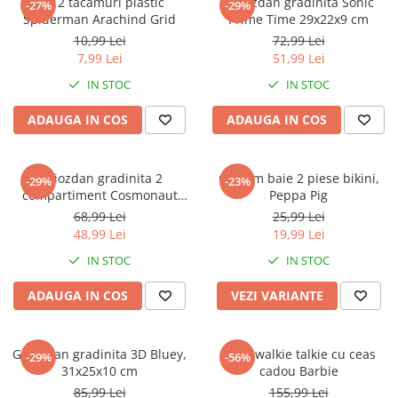
Set 2 tacamuri plastic
Ghiozdan gradinita Sonic
-27%
-29%
Spiderman Arachind Grid
Prime Time 29x22x9 cm
10,99 Lei
72,99 Lei
7,99 Lei
51,99 Lei
IN STOC
IN STOC
ADAUGA IN COS
ADAUGA IN COS
Ghiozdan gradinita 2
Costum baie 2 piese bikini,
-29%
-23%
compartiment Cosmonaut
Peppa Pig
Space Explorer, 33x23x10 cm
68,99 Lei
25,99 Lei
48,99 Lei
19,99 Lei
IN STOC
IN STOC
ADAUGA IN COS
VEZI VARIANTE
Ghiozdan gradinita 3D Bluey,
Set 2 walkie talkie cu ceas
-29%
-56%
31x25x10 cm
cadou Barbie
85,99 Lei
155,99 Lei