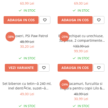
60,99 Lei
69,00 Lei
IN STOC
IN STOC
ADAUGA IN COS
ADAUGA IN COS
Slip boxeri, PSI Paw Patrol
Penar echipat cu urechiuse,
-38%
-25%
32 piese, 2 compartimente,
48,99 Lei
Gabby's Dollhouse
133,99 Lei
30,20 Lei
99,99 Lei
IN STOC
IN STOC
VEZI VARIANTE
ADAUGA IN COS
Set biberon cu tetin─â 240 ml,
Set 2 tacamuri, furculita si
-24%
inel denti╚¢ie, suzet─â
lingura pentru copii Lilo &
ortodontic─â ╚Öi suport
Stitch 15.5 cm
49,00 Lei
40,99 Lei
pentru suzet─â, f─âr─â BPA,
30,99 Lei
Mickey Mouse
IN STOC
IN STOC