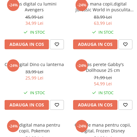
Captain america
Marvel
Ceas digital cu lumini
Ceas mana copii,digital
-24%
-24%
Avengers
Jurassic World in pusculita
Bakugan
Monsters Inc.
metal
45,99 Lei
83,99 Lei
Liga Dreptatii
The Elf
34,99 Lei
63,99 Lei
Buzz Lightyear
Faro
IN STOC
IN STOC
My Little Pony
La casa de papel
Planes
Nasa
ADAUGA IN COS
ADAUGA IN COS
EplusM
Kids Euroswan
Tom & Jerry
Rainbow High
Ceas digital Dino cu lanterna
Ceas perete Gabby's
-24%
-24%
Transformers
Garfield
Dollhouse 25 cm
33,99 Lei
Arditex
Ben 10
71,99 Lei
25,99 Lei
Top Wings
Petshop
54,99 Lei
Incaltaminte baieti
Nightmare before Christmas
IN STOC
IN STOC
Alice in Wonderland
Ghete si cizme baieti
ADAUGA IN COS
ADAUGA IN COS
EplusM
Pantofi baieti
Nella The Princess Knight
Pantofi sport baieti
Perletti
Papuci si slapi baieti
Ceas digital mana pentru
Ceas de mana pentru copii,
-24%
-24%
Arditex
copii, Pokemon
digital, Frozen Disney
Sandale baieti