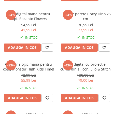
Ceas digital mana pentru
Ceas de perete Crazy Dino 25
-24%
-24%
copi, Encanto Flowers
cm
54,99 Lei
36,99 Lei
41,99 Lei
27,99 Lei
IN STOC
IN STOC
ADAUGA IN COS
ADAUGA IN COS
Ceas analogic mana pentru
Ceas digital cu proiectie,
-23%
-43%
copi, Monster High Kids Time!
curea din silicon, Lilo & Stitch
72,99 Lei
138,00 Lei
55,99 Lei
79,00 Lei
IN STOC
IN STOC
ADAUGA IN COS
ADAUGA IN COS