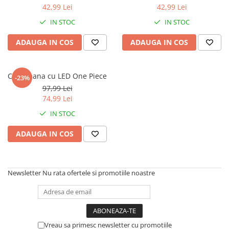
42,99 Lei
42,99 Lei
IN STOC
IN STOC
ADAUGA IN COS
ADAUGA IN COS
Ceas mana cu LED One Piece
-23%
97,99 Lei
74,99 Lei
IN STOC
ADAUGA IN COS
Newsletter
Nu rata ofertele si promotiile noastre
Vreau sa primesc newsletter cu promotiile