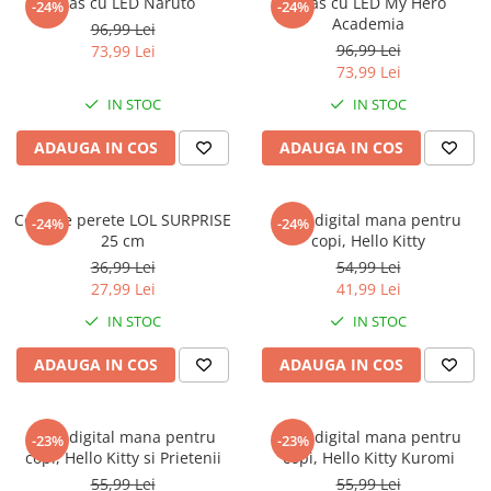
Ceas cu LED Naruto
Ceas cu LED My Hero
-24%
-24%
Academia
96,99 Lei
96,99 Lei
73,99 Lei
73,99 Lei
IN STOC
IN STOC
ADAUGA IN COS
ADAUGA IN COS
Ceas de perete LOL SURPRISE
Ceas digital mana pentru
-24%
-24%
25 cm
copi, Hello Kitty
36,99 Lei
54,99 Lei
27,99 Lei
41,99 Lei
IN STOC
IN STOC
ADAUGA IN COS
ADAUGA IN COS
Ceas digital mana pentru
Ceas digital mana pentru
-23%
-23%
copi, Hello Kitty si Prietenii
copi, Hello Kitty Kuromi
55,99 Lei
55,99 Lei