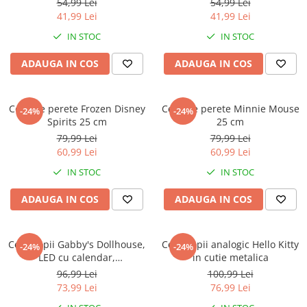
Warner
54,99 Lei
54,99 Lei
41,99 Lei
41,99 Lei
Cry Babies
IN STOC
IN STOC
Wonder Woman
The Grinch
ADAUGA IN COS
ADAUGA IN COS
FLAMINGO
Gorjuss
Ceas de perete Frozen Disney
Ceas de perete Minnie Mouse
Incaltaminte fete
-24%
-24%
Spirits 25 cm
25 cm
Ghete si cizme fete
79,99 Lei
79,99 Lei
Pantofi fete
60,99 Lei
60,99 Lei
Pantofi sport fete
IN STOC
IN STOC
Papuci si slapi fete
ADAUGA IN COS
ADAUGA IN COS
Sandale fete
Ceas copii Gabby's Dollhouse,
Ceas copii analogic Hello Kitty
-24%
-24%
LED cu calendar,
in cutie metalica
21.5x0.5x3.5cm
96,99 Lei
100,99 Lei
73,99 Lei
76,99 Lei