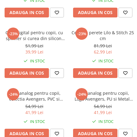
IN STOC
IN STOC
ADAUGA IN COS
ADAUGA IN COS
Ceas digital pentru copii, cu
Ceas de perete Lilo & Stitch 25
-23%
-23%
spinner si curea din silicon,
cm
Frozen
51,99 Lei
81,99 Lei
39,99 Lei
62,99 Lei
IN STOC
IN STOC
ADAUGA IN COS
ADAUGA IN COS
Ceas analog pentru copii,
Ceas analog pentru copii,
-24%
-24%
colectia Avengers, PVC si
Logo Avengers, PU si Metal,
Metal, 6x9x8cm
6x9x8cm
54,99 Lei
54,99 Lei
41,99 Lei
41,99 Lei
IN STOC
IN STOC
ADAUGA IN COS
ADAUGA IN COS