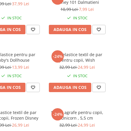
Disney 101 Dalmatieni
99 Lei
37,99 Lei
10,99 Lei
7,99 Lei
IN STOC
IN STOC
GA IN COS
ADAUGA IN COS
elastice pentru par
Set 2 elastice textil de par
-24%
by's Dollhouse
pentru copii, Wish
99 Lei
13,99 Lei
32,99 Lei
24,99 Lei
IN STOC
IN STOC
GA IN COS
ADAUGA IN COS
lastice textil de par
Set 12 agrafe pentru copii,
-24%
copii, Frozen Disney
Unicorn , 5,5 cm
99 Lei
26,99 Lei
32,99 Lei
24,99 Lei