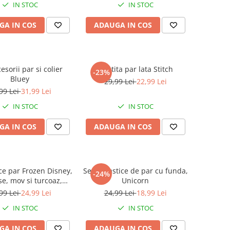
IN STOC
IN STOC
GA IN COS
ADAUGA IN COS
esorii par si colier
Bentita par lata Stitch
-23%
Bluey
29,99 Lei
22,99 Lei
99 Lei
31,99 Lei
IN STOC
IN STOC
GA IN COS
ADAUGA IN COS
ice par Frozen Disney,
Set 3 elastice de par cu funda,
-24%
se, mov si turcoaz,
Unicorn
0x85x105mm
99 Lei
24,99 Lei
24,99 Lei
18,99 Lei
IN STOC
IN STOC
GA IN COS
ADAUGA IN COS