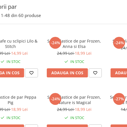
rii par
1-
48
din
60
produse
afe cu sclipici Lilo &
Set 4 elastice de par Frozen,
Set 4 e
-24%
-24%
Stitch
Anna si Elsa
24,
99 Lei
14,99 Lei
24,99 Lei
18,99 Lei
IN STOC
IN STOC
A IN COS
ADAUGA IN COS
ADAU
astice de par Peppa
Set 4 elastice de par Frozen,
Set 2 agr
-24%
-27%
Pig
Nature is Magical
cu 
99 Lei
18,99 Lei
24,99 Lei
18,99 Lei
14,
IN STOC
IN STOC