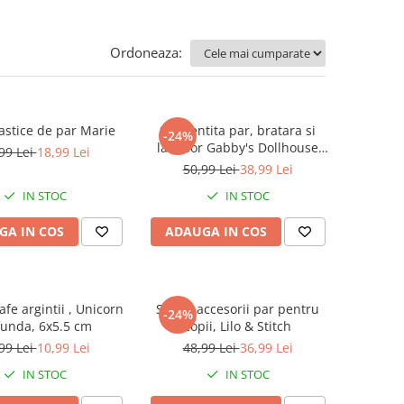
Ordoneaza:
lastice de par Marie
Set bentita par, bratara si
-24%
lantisor Gabby's Dollhouse
99 Lei
18,99 Lei
Hello
50,99 Lei
38,99 Lei
IN STOC
IN STOC
GA IN COS
ADAUGA IN COS
afe argintii , Unicorn
Set 10 accesorii par pentru
-24%
funda, 6x5.5 cm
copii, Lilo & Stitch
99 Lei
10,99 Lei
48,99 Lei
36,99 Lei
IN STOC
IN STOC