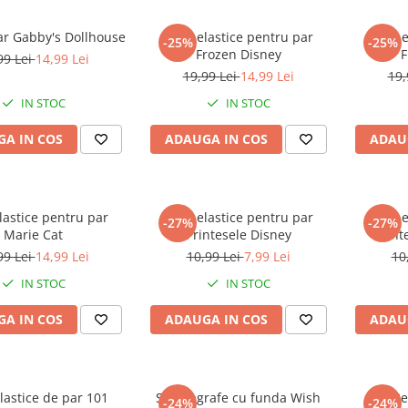
ar Gabby's Dollhouse
Set 4 elastice pentru par
Set 8 
-25%
-25%
Frozen Disney
F
99 Lei
14,99 Lei
19,99 Lei
14,99 Lei
19,
IN STOC
IN STOC
A IN COS
ADAUGA IN COS
ADAU
elastice pentru par
Set 8 elastice pentru par
Set 8 
-27%
-27%
Marie Cat
Printesele Disney
Print
99 Lei
14,99 Lei
10,99 Lei
7,99 Lei
10
IN STOC
IN STOC
A IN COS
ADAUGA IN COS
ADAU
elastice de par 101
Set 2 agrafe cu funda Wish
Be
-24%
-24%