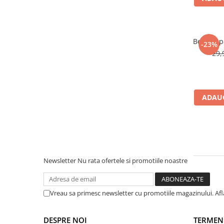
Warner
Cry Babies
Wonder Woman
The Grinch
Bentita p
-23%
29,
FLAMINGO
Gorjuss
Incaltaminte fete
Ghete si cizme fete
ADAUG
Pantofi fete
Pantofi sport fete
Papuci si slapi fete
Sandale fete
Newsletter
Nu rata ofertele si promotiile noastre
Vreau sa primesc newsletter cu promotiile magazinului. Af
DESPRE NOI
TERMENI