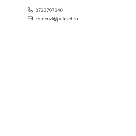
0722707040
comenzi@pufezel.ro