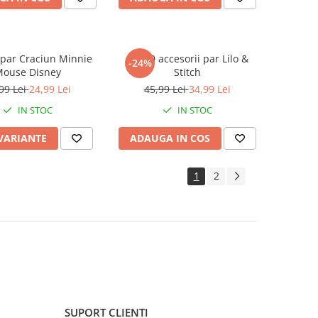
 par Craciun Minnie
Set 10 accesorii par Lilo &
-24%
ouse Disney
Stitch
99 Lei
24,99 Lei
45,99 Lei
34,99 Lei
IN STOC
IN STOC
 VARIANTE
ADAUGA IN COS
1
2
SUPORT CLIENTI