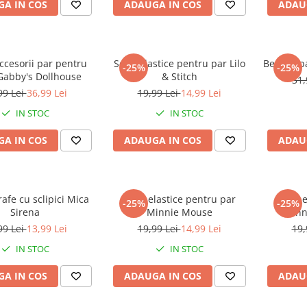
A IN COS
ADAUGA IN COS
ADAU
ccesorii par pentru
Set 4 elastice pentru par Lilo
Bentita p
-25%
-25%
 Gabby's Dollhouse
& Stitch
31,
99 Lei
36,99 Lei
19,99 Lei
14,99 Lei
IN STOC
IN STOC
A IN COS
ADAUGA IN COS
ADAU
rafe cu sclipici Mica
Set 4 elastice pentru par
Set 8 
-25%
-25%
Sirena
Minnie Mouse
Minn
99 Lei
13,99 Lei
19,99 Lei
14,99 Lei
19,
IN STOC
IN STOC
A IN COS
ADAUGA IN COS
ADAU