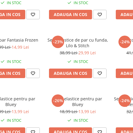
IN STOC
IN STOC
A IN COS
ADAUGA IN COS
ADAU
par Fantasia Frozen
Set 3 elastice de par cu funda,
Set acc
-23%
-24%
Lilo & Stitch
99 Lei
14,99 Lei
38,99 Lei
29,99 Lei
41,
IN STOC
IN STOC
A IN COS
ADAUGA IN COS
ADAU
elastice pentru par
Set 4 elastice pentru par
Set elast
-26%
-24%
Bluey
Bluey
18 pie
2
99 Lei
13,99 Lei
18,99 Lei
13,99 Lei
32,
IN STOC
IN STOC
A IN COS
ADAUGA IN COS
ADAU