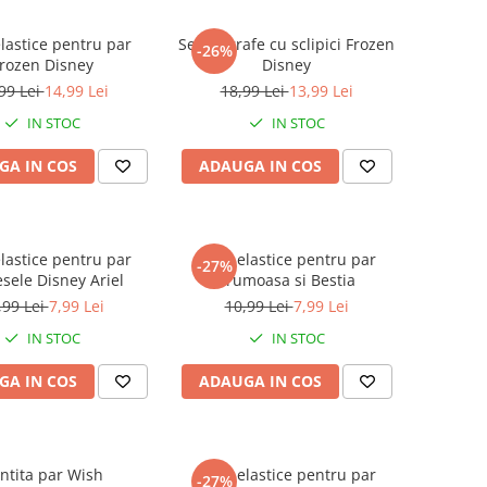
elastice pentru par
Set 4 agrafe cu sclipici Frozen
-26%
rozen Disney
Disney
99 Lei
14,99 Lei
18,99 Lei
13,99 Lei
IN STOC
IN STOC
GA IN COS
ADAUGA IN COS
elastice pentru par
Set 8 elastice pentru par
-27%
esele Disney Ariel
Frumoasa si Bestia
,99 Lei
7,99 Lei
10,99 Lei
7,99 Lei
IN STOC
IN STOC
GA IN COS
ADAUGA IN COS
ntita par Wish
Set 4 elastice pentru par
-27%