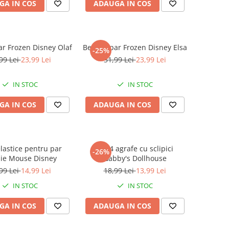
GA IN COS
ADAUGA IN COS
ar Frozen Disney Olaf
Bentita par Frozen Disney Elsa
-25%
99 Lei
23,99 Lei
31,99 Lei
23,99 Lei
IN STOC
IN STOC
GA IN COS
ADAUGA IN COS
elastice pentru par
Set 4 agrafe cu sclipici
-26%
ie Mouse Disney
Gabby's Dollhouse
99 Lei
14,99 Lei
18,99 Lei
13,99 Lei
IN STOC
IN STOC
GA IN COS
ADAUGA IN COS