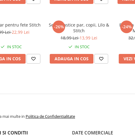
ar pentru fete Stitch
Set 4 elastice par, copii, Lilo &
Bentita
-26%
-24%
Stitch
M
99 Lei
22,99 Lei
18,99 Lei
13,99 Lei
32,
IN STOC
IN STOC
A IN COS
ADAUGA IN COS
VEZI
la mai multe in
Politica de Confidentialitate
 SI CONDITII
DATE COMERCIALE