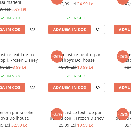
Dalmatieni
32,99 Lei
24,99 Lei
49,
99 Lei
6,99 Lei
IN STOC
IN STOC
A IN COS
ADAUGA IN COS
ADAU
astice textil de par
Set 4 elastice pentru par
Set 8 
-26%
-26%
opii, Frozen Disney
Gabby's Dollhouse
Gab
,99 Lei
8,99 Lei
18,99 Lei
13,99 Lei
18,
IN STOC
IN STOC
A IN COS
ADAUGA IN COS
ADAU
esorii par si colier
Set 6 elastice textil de par
Set 5 e
-23%
-25%
by's Dollhouse
pentru copii, Frozen Disney
pentru 
99 Lei
32,99 Lei
25,99 Lei
19,99 Lei
35,