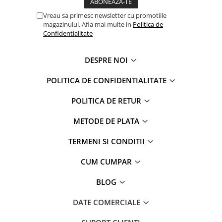
Power Players
Shimmer and Shine
Vreau sa primesc newsletter cu promotiile
SuperZings
Vaiana
magazinului. Afla mai multe in
Politica de
Confidentialitate
Dragon Ball
Looney Tunes
Super Mario
LOL SURPRISE
DESPRE NOI
Hot Wheels
L.O.L Surprise!
Looney Tunes
Dora the Explorer
POLITICA DE CONFIDENTIALITATE
Nightmare before Christmas
Minions
POLITICA DE RETUR
Snoopy
Jurassic World
SpongeBob
PJ Masks
METODE DE PLATA
Toy Story
Doc McStuffins
Red Bull Racing
Soy Luna
TERMENI SI CONDITII
Jurassic Park
Na! Na! Na! Surprise
CUM CUMPAR
Ricky Zoom
Wednesday
Monsters Inc.
by TGA
BLOG
OEM
Lion King
DATE COMERCIALE
The Elf
My Little Pony
Wednesday
Poopsie