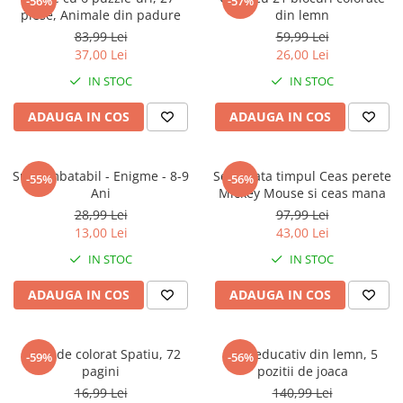
-56%
-57%
piese, Animale din padure
din lemn
83,99 Lei
59,99 Lei
37,00 Lei
26,00 Lei
IN STOC
IN STOC
ADAUGA IN COS
ADAUGA IN COS
Sunt imbatabil - Enigme - 8-9
Set invata timpul Ceas perete
-55%
-56%
Ani
Mickey Mouse si ceas mana
28,99 Lei
97,99 Lei
13,00 Lei
43,00 Lei
IN STOC
IN STOC
ADAUGA IN COS
ADAUGA IN COS
Carte de colorat Spatiu, 72
Cub educativ din lemn, 5
-59%
-56%
pagini
pozitii de joaca
16,99 Lei
140,99 Lei