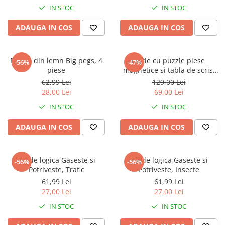
Warner
IN STOC
IN STOC
Cry Babies
ADAUGA IN COS
ADAUGA IN COS
Wonder Woman
The Grinch
FLAMINGO
Puzzle din lemn Big pegs, 4
Cutie cu puzzle piese
-56%
-47%
Gorjuss
piese
magnetice si tabla de scris,
Ferma
Incaltaminte fete
62,99 Lei
129,00 Lei
28,00 Lei
69,00 Lei
Ghete si cizme fete
IN STOC
IN STOC
Pantofi fete
Pantofi sport fete
ADAUGA IN COS
ADAUGA IN COS
Papuci si slapi fete
Sandale fete
Joc de logica Gaseste si
Joc de logica Gaseste si
-56%
-56%
Potriveste, Trafic
Potriveste, Insecte
61,99 Lei
61,99 Lei
27,00 Lei
27,00 Lei
IN STOC
IN STOC