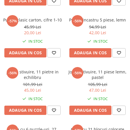
ADAUGA IN COS
ADAUGA IN COS
Puzzle clasic carton, cifre 1-10
Puzzle incastru 5 piese, lemn
-57%
-56%
45,99 Lei
94,99 Lei
20,00 Lei
42,00 Lei
IN STOC
IN STOC
ADAUGA IN COS
ADAUGA IN COS
Joc de stivuire, 11 pietre in
Joc de stivuire, 11 piese lemn,
-56%
-56%
echilibru
pastel
101,99 Lei
105,99 Lei
45,00 Lei
47,00 Lei
IN STOC
IN STOC
ADAUGA IN COS
ADAUGA IN COS
Cutie cu 6 puzzle-uri, 27
Cutie cu 21 blocuri colorate