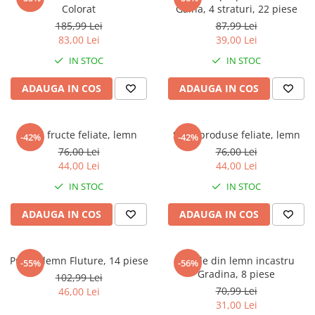
Captain america
Marvel
Colorat
Gaina, 4 straturi, 22 piese
Bakugan
Monsters Inc.
185,99 Lei
87,99 Lei
83,00 Lei
39,00 Lei
Liga Dreptatii
The Elf
IN STOC
IN STOC
Buzz Lightyear
Faro
My Little Pony
La casa de papel
ADAUGA IN COS
ADAUGA IN COS
Planes
Nasa
EplusM
Kids Euroswan
Tom & Jerry
Rainbow High
Set 4 fructe feliate, lemn
Set 4 produse feliate, lemn
-42%
-42%
76,00 Lei
76,00 Lei
Transformers
Garfield
44,00 Lei
44,00 Lei
Arditex
Ben 10
IN STOC
IN STOC
Top Wings
Petshop
Incaltaminte baieti
Nightmare before Christmas
ADAUGA IN COS
ADAUGA IN COS
Alice in Wonderland
Ghete si cizme baieti
EplusM
Pantofi baieti
Puzzle lemn Fluture, 14 piese
Puzzle din lemn incastru
Nella The Princess Knight
-55%
-56%
Pantofi sport baieti
Gradina, 8 piese
102,99 Lei
Perletti
Papuci si slapi baieti
70,99 Lei
46,00 Lei
Arditex
Sandale baieti
31,00 Lei