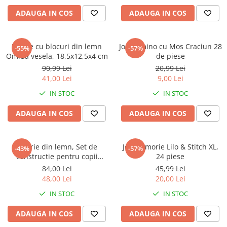
ADAUGA IN COS
ADAUGA IN COS
Puzzle cu blocuri din lemn
Joc Domino cu Mos Craciun 28
-55%
-57%
Omida vesela, 18,5x12,5x4 cm
de piese
90,99 Lei
20,99 Lei
41,00 Lei
9,00 Lei
IN STOC
IN STOC
ADAUGA IN COS
ADAUGA IN COS
Jucarie din lemn, Set de
Joc memorie Lilo & Stitch XL,
-43%
-57%
constructie pentru copii
24 piese
Camion
84,00 Lei
45,99 Lei
48,00 Lei
20,00 Lei
IN STOC
IN STOC
ADAUGA IN COS
ADAUGA IN COS