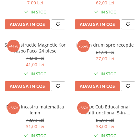
7,00 Lei
62,00 Lei
IN STOC
IN STOC
ADAUGA IN COS
ADAUGA IN COS
Set Constructie Magnetic Kor
Invat in drum spre receptie
-41%
-56%
Tazoo Paco, 24 piese
61,99 Lei
70,00 Lei
27,00 Lei
41,00 Lei
IN STOC
IN STOC
ADAUGA IN COS
ADAUGA IN COS
Puzzle incastru matematica
Set Joc Cub Educational
-56%
-56%
lemn
Multifunctional 5-in-
1,15x15x15 cm
70,99 Lei
85,99 Lei
31,00 Lei
38,00 Lei
IN STOC
IN STOC