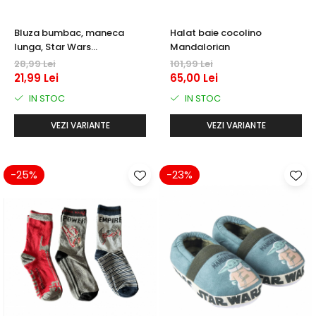
Bluza bumbac, maneca
Halat baie cocolino
lunga, Star Wars
Mandalorian
Stormtrooper
28,99 Lei
101,99 Lei
21,99 Lei
65,00 Lei
IN STOC
IN STOC
VEZI VARIANTE
VEZI VARIANTE
-25%
-23%