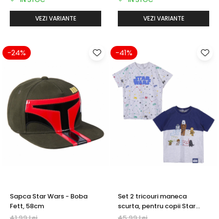
VEZI VARIANTE
VEZI VARIANTE
-24%
-41%
Sapca Star Wars - Boba
Set 2 tricouri maneca
Fett, 58cm
scurta, pentru copii Star
Wars
41,99 Lei
45,99 Lei