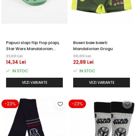
Papuci slapi flip flop plaja,
Boxeri baie baieti
Star Wars Mandalorian
Mandalorian Grogu
Grogu
21,00 Lei
36,99 Lei
14,34 Lei
22,88 Lei
IN STOC
IN STOC
VEZI VARIANTE
VEZI VARIANTE
-23%
-23%