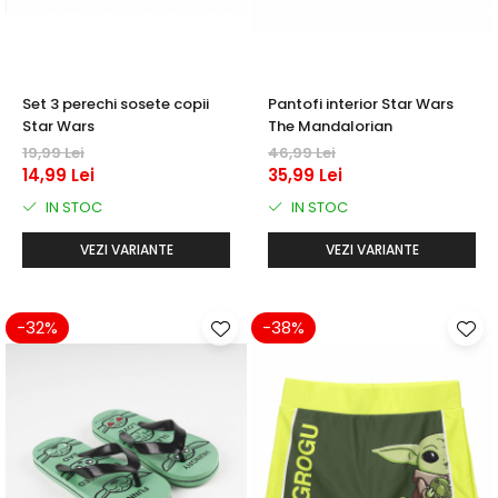
Set 3 perechi sosete copii
Pantofi interior Star Wars
Star Wars
The Mandalorian
19,99 Lei
46,99 Lei
14,99 Lei
35,99 Lei
IN STOC
IN STOC
VEZI VARIANTE
VEZI VARIANTE
-32%
-38%