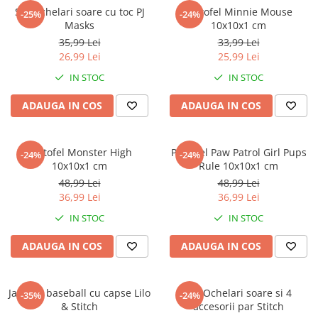
Set Ochelari soare cu toc PJ
Portofel Minnie Mouse
-25%
-24%
Masks
10x10x1 cm
35,99 Lei
33,99 Lei
26,99 Lei
25,99 Lei
IN STOC
IN STOC
ADAUGA IN COS
ADAUGA IN COS
Portofel Monster High
Portofel Paw Patrol Girl Pups
-24%
-24%
10x10x1 cm
Rule 10x10x1 cm
48,99 Lei
48,99 Lei
36,99 Lei
36,99 Lei
IN STOC
IN STOC
ADAUGA IN COS
ADAUGA IN COS
Jacheta baseball cu capse Lilo
Set Ochelari soare si 4
-35%
-24%
& Stitch
accesorii par Stitch