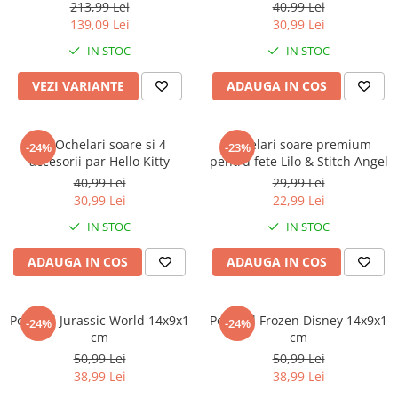
213,99 Lei
40,99 Lei
139,09 Lei
30,99 Lei
IN STOC
IN STOC
VEZI VARIANTE
ADAUGA IN COS
Set Ochelari soare si 4
Ochelari soare premium
-24%
-23%
accesorii par Hello Kitty
pentru fete Lilo & Stitch Angel
40,99 Lei
29,99 Lei
30,99 Lei
22,99 Lei
IN STOC
IN STOC
ADAUGA IN COS
ADAUGA IN COS
Portofel Jurassic World 14x9x1
Portofel Frozen Disney 14x9x1
-24%
-24%
cm
cm
50,99 Lei
50,99 Lei
38,99 Lei
38,99 Lei