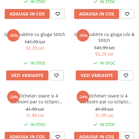
IN STOC
IN STOC
ADAUGA IN COS
ADAUGA IN COS
Geaca subtire cu gluga Stitch
Geaca subtire cu gluga Lilo &
-35%
-35%
Stitch
141,99 Lei
141,99 Lei
92,29 Lei
92,29 Lei
IN STOC
IN STOC
VEZI VARIANTE
VEZI VARIANTE
Set Ochelari soare si 4
Set Ochelari soare si 4
-24%
-24%
accesorii par cu sclipici
accesorii par cu sclipici
Gabby's Dollhouse
Minnie Mouse Disney
41,99 Lei
41,99 Lei
31,99 Lei
31,99 Lei
IN STOC
IN STOC
ADAUGA IN COS
ADAUGA IN COS