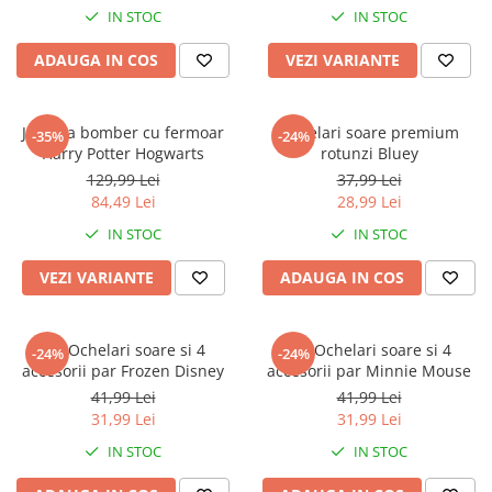
Warner
IN STOC
IN STOC
Cry Babies
ADAUGA IN COS
VEZI VARIANTE
Wonder Woman
The Grinch
FLAMINGO
Jacheta bomber cu fermoar
Ochelari soare premium
-35%
-24%
Gorjuss
Harry Potter Hogwarts
rotunzi Bluey
Incaltaminte fete
129,99 Lei
37,99 Lei
84,49 Lei
28,99 Lei
Ghete si cizme fete
IN STOC
IN STOC
Pantofi fete
Pantofi sport fete
VEZI VARIANTE
ADAUGA IN COS
Papuci si slapi fete
Sandale fete
Set Ochelari soare si 4
Set Ochelari soare si 4
-24%
-24%
accesorii par Frozen Disney
accesorii par Minnie Mouse
41,99 Lei
41,99 Lei
31,99 Lei
31,99 Lei
IN STOC
IN STOC