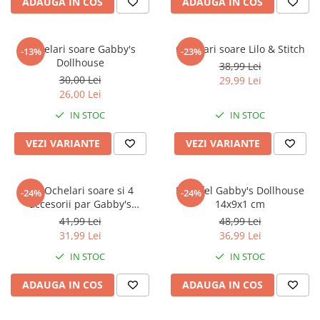
ADAUGA IN COS
ADAUGA IN COS
Ochelari soare Gabby's
Ochelari soare Lilo & Stitch
-13%
-23%
Dollhouse
38,99 Lei
30,00 Lei
29,99 Lei
26,00 Lei
IN STOC
IN STOC
VEZI VARIANTE
VEZI VARIANTE
Set Ochelari soare si 4
Portofel Gabby's Dollhouse
-24%
-24%
accesorii par Gabby's
14x9x1 cm
Dollhouse
41,99 Lei
48,99 Lei
31,99 Lei
36,99 Lei
IN STOC
IN STOC
ADAUGA IN COS
ADAUGA IN COS