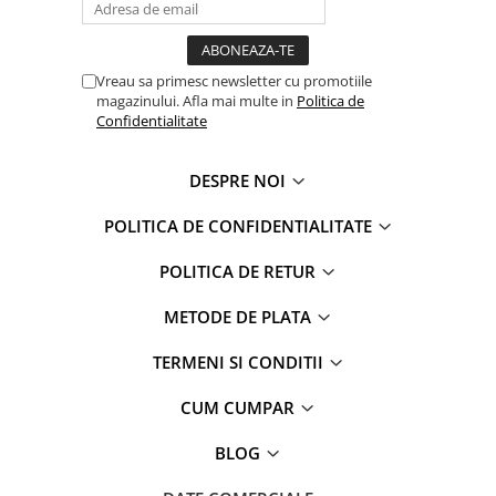
Warner
Cry Babies
Wonder Woman
Vreau sa primesc newsletter cu promotiile
The Grinch
magazinului. Afla mai multe in
Politica de
FLAMINGO
Confidentialitate
Gorjuss
Incaltaminte fete
DESPRE NOI
Ghete si cizme fete
POLITICA DE CONFIDENTIALITATE
Pantofi fete
Pantofi sport fete
POLITICA DE RETUR
Papuci si slapi fete
METODE DE PLATA
Sandale fete
TERMENI SI CONDITII
CUM CUMPAR
BLOG