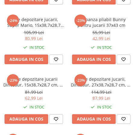
Faro
Shimmer Shine
FC Barcelona
Snoopy
Cutie depozitare jucarii,
Cos panza pliabil Bunny
La casa de papel
Sofia Intai
-24%
-23%
Super Mario, 15x38,7x28,7
pentru jucarii 37x43 cm
Minnie Mouse Disney
FC Barcelona
cm, 13 l
105,99 Lei
55,99 Lei
Nasa
Red Bull Racing
80,99 Lei
42,99 Lei
Super Wings
Monster High
IN STOC
IN STOC
Garfield
Toy Story
ADAUGA IN COS
ADAUGA IN COS
Perletti
OEM
Warner
Dory
The Grinch
Lady Bug
Cutie depozitare jucarii
Cutie depozitare jucarii,
-23%
-23%
Gabby's Dollhouse
Powerpuff Girls
Dinozaur, 15x38,7x28,7 cm, 13
Dinozaur, 27x38,7x28,7 cm, 23
l
l
Ben 10
VAMPIRINA
81,99 Lei
114,99 Lei
62,99 Lei
87,99 Lei
Beyblade
Zhu Zhu Pets
Captain Tsubasa
Super Wings
IN STOC
IN STOC
44 Cats
Disney Elena din Avalor
ADAUGA IN COS
ADAUGA IN COS
Superman
Pusheen
Vaiana
Rainbow Castle