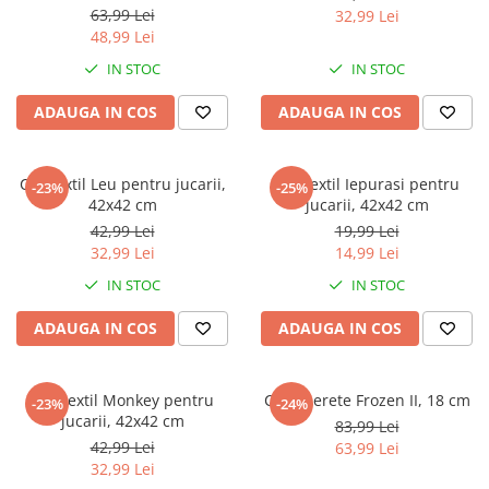
Jurassic World
Peppa Pig
Skateboard
63,99 Lei
32,99 Lei
Batman
Printesele Disney
Casti protectie sport
48,99 Lei
Minions
Sonic
Manusi sport
IN STOC
IN STOC
Peppa Pig
Barbie
Vehicule
ADAUGA IN COS
ADAUGA IN COS
Star Wars
Disney
Casute si Locuri de joaca
Real Madrid
Harry Potter
Corturi si casute copii
R-Walker
Mickey Mouse Disney
Cos textil Leu pentru jucarii,
Cos textil Iepurasi pentru
Sporturi de interior
-23%
-25%
Pokemon
Baby Shark
42x42 cm
jucarii, 42x42 cm
Baby Shark
Ladybug
42,99 Lei
19,99 Lei
32,99 Lei
14,99 Lei
Lion King
Minecraft
Marvel
Trolls
IN STOC
IN STOC
Testoasele Ninja
Pokemon
ADAUGA IN COS
ADAUGA IN COS
Fireman Sam
Pink Panther
PJ Masks
SuperZings
Disney
Bing
Cos textil Monkey pentru
Ceas perete Frozen II, 18 cm
-23%
-24%
jucarii, 42x42 cm
83,99 Lei
Frozen Disney
Marie Cat
42,99 Lei
63,99 Lei
Lotto
Unicorn
32,99 Lei
Bing
R-Walker