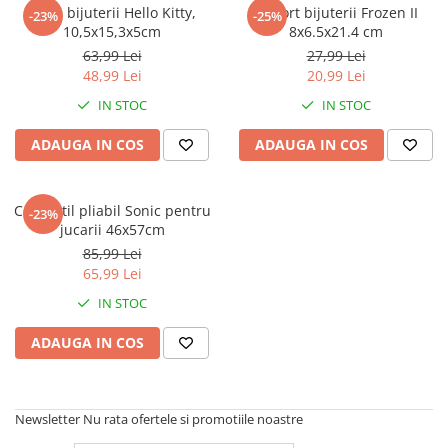
Captain america
Marvel
Cutie bijuterii Hello Kitty,
Suport bijuterii Frozen II
-23%
-25%
10,5x15,3x5cm
8x6.5x21.4 cm
Bakugan
Monsters Inc.
63,99 Lei
27,99 Lei
Liga Dreptatii
The Elf
48,99 Lei
20,99 Lei
Buzz Lightyear
Faro
IN STOC
IN STOC
My Little Pony
La casa de papel
Planes
Nasa
ADAUGA IN COS
ADAUGA IN COS
EplusM
Kids Euroswan
Tom & Jerry
Rainbow High
Cos textil pliabil Sonic pentru
-23%
Transformers
Garfield
jucarii 46x57cm
Arditex
Ben 10
85,99 Lei
Top Wings
Petshop
65,99 Lei
Incaltaminte baieti
Nightmare before Christmas
IN STOC
Alice in Wonderland
Ghete si cizme baieti
ADAUGA IN COS
EplusM
Pantofi baieti
Nella The Princess Knight
Pantofi sport baieti
Perletti
Papuci si slapi baieti
Newsletter
Nu rata ofertele si promotiile noastre
Arditex
Sandale baieti