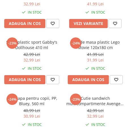
32,99 Lei
41,99 Lei
IN STOC
IN STOC
ADAUGA IN COS
VEZI VARIANTE
Sticla plastic sport Gabby's
Fata de masa plastic Lego
-23%
-24%
Dollhouse 410 ml
Movie 120x180 cm
42,99 Lei
41,99 Lei
32,99 Lei
31,99 Lei
IN STOC
IN STOC
ADAUGA IN COS
ADAUGA IN COS
Sticla apa pentru copii, PP,
Cutie sandwich
-24%
-23%
Bluey, 560 ml
multicompartimente Avengers
Marvel, 6.7x16.5x19.5 cm
40,99 Lei
42,99 Lei
30,99 Lei
32,99 Lei
IN STOC
IN STOC