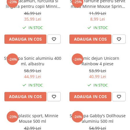
Set 2 tacamuri, furculita si
Suport farfurie pentru servit
-23%
-25%
lingura pentru copii Minnie
masa Minnie Mouse Spring
Mouse, Being More Minnie
Look, 43x28 cm
46,99 Lei
11,99 Lei
15.5 cm
35,99 Lei
8,99 Lei
IN STOC
IN STOC
ADAUGA IN COS
ADAUGA IN COS
Sticla apa Sonic aluminiu 400
Set mic dejun Unicorn
-24%
-24%
ml, albastru
Rainbow 4 piese
58,99 Lei
53,99 Lei
44,99 Lei
40,99 Lei
IN STOC
IN STOC
ADAUGA IN COS
ADAUGA IN COS
Sticla plastic sport, Minnie
Sticla apa Gabby's Dollhouse
-23%
-24%
Mouse 500 ml
aluminiu 500 ml
42,99 Lei
54,99 Lei