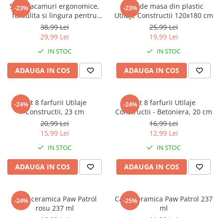
Captain america
Marvel
Set 2 tacamuri ergonomice,
Fata de masa din plastic
-23%
-23%
furculita si lingura pentru
Utilaje Constructii 120x180 cm
Bakugan
Monsters Inc.
copii Unicorn 20x7 cm
38,99 Lei
25,99 Lei
Liga Dreptatii
The Elf
29,99 Lei
19,99 Lei
Buzz Lightyear
Faro
IN STOC
IN STOC
My Little Pony
La casa de papel
Planes
Nasa
ADAUGA IN COS
ADAUGA IN COS
EplusM
Kids Euroswan
Tom & Jerry
Rainbow High
Set 8 farfurii Utilaje
Set 8 farfurii Utilaje
-24%
-24%
Transformers
Garfield
Constructii, 23 cm
Constructii - Betoniera, 20 cm
Arditex
Ben 10
20,99 Lei
16,99 Lei
Top Wings
Petshop
15,99 Lei
12,99 Lei
Incaltaminte baieti
Nightmare before Christmas
IN STOC
IN STOC
Alice in Wonderland
Ghete si cizme baieti
ADAUGA IN COS
ADAUGA IN COS
EplusM
Pantofi baieti
Nella The Princess Knight
Pantofi sport baieti
Perletti
Papuci si slapi baieti
Cana ceramica Paw Patrol
Cana ceramica Paw Patrol 237
-24%
-25%
Arditex
rosu 237 ml
ml
Sandale baieti