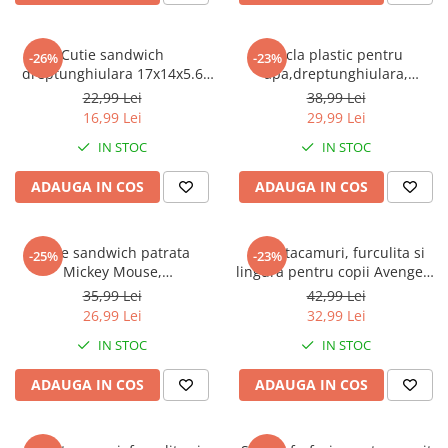
Cutie sandwich
Sticla plastic pentru
-26%
-23%
dreptunghiulara 17x14x5.6
apa,dreptunghiulara,
cm Paw Patrol Urban Comic
Spiderman Urban Web 530ml
22,99 Lei
38,99 Lei
16,99 Lei
29,99 Lei
IN STOC
IN STOC
ADAUGA IN COS
ADAUGA IN COS
Cutie sandwich patrata
Set 2 tacamuri, furculita si
-25%
-23%
Mickey Mouse,
lingura pentru copii Avengers
19,5,5x16,5x6,7 cm
15.5 cm
35,99 Lei
42,99 Lei
26,99 Lei
32,99 Lei
IN STOC
IN STOC
ADAUGA IN COS
ADAUGA IN COS