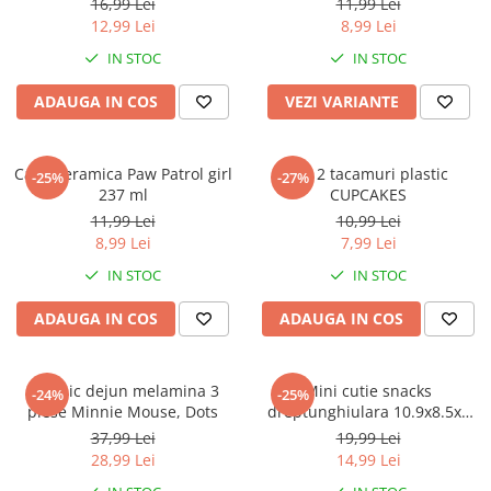
Warner
16,99 Lei
11,99 Lei
12,99 Lei
8,99 Lei
Cry Babies
IN STOC
IN STOC
Wonder Woman
The Grinch
ADAUGA IN COS
VEZI VARIANTE
FLAMINGO
Gorjuss
Cana ceramica Paw Patrol girl
Set 2 tacamuri plastic
Incaltaminte fete
-25%
-27%
237 ml
CUPCAKES
Ghete si cizme fete
11,99 Lei
10,99 Lei
Pantofi fete
8,99 Lei
7,99 Lei
Pantofi sport fete
IN STOC
IN STOC
Papuci si slapi fete
ADAUGA IN COS
ADAUGA IN COS
Sandale fete
Set mic dejun melamina 3
Mini cutie snacks
-24%
-25%
piese Minnie Mouse, Dots
dreptunghiulara 10.9x8.5x4
cm, Frozen II
37,99 Lei
19,99 Lei
28,99 Lei
14,99 Lei