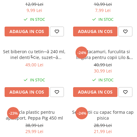
Jurassic World
Peppa Pig
Skateboard
12,99 Lei
10,99 Lei
Batman
Printesele Disney
Casti protectie sport
9,99 Lei
7,99 Lei
Minions
Sonic
Manusi sport
IN STOC
IN STOC
Peppa Pig
Barbie
Vehicule
ADAUGA IN COS
ADAUGA IN COS
Star Wars
Disney
Casute si Locuri de joaca
Real Madrid
Harry Potter
Corturi si casute copii
R-Walker
Mickey Mouse Disney
Set biberon cu tetin─â 240 ml,
Set 2 tacamuri, furculita si
Sporturi de interior
-24%
Pokemon
Baby Shark
inel denti╚¢ie, suzet─â
lingura pentru copii Lilo &
ortodontic─â ╚Öi suport
Stitch 15.5 cm
Baby Shark
Ladybug
49,00 Lei
40,99 Lei
pentru suzet─â, f─âr─â BPA,
30,99 Lei
Lion King
Minecraft
Mickey Mouse
Marvel
Trolls
IN STOC
IN STOC
Testoasele Ninja
Pokemon
ADAUGA IN COS
ADAUGA IN COS
Fireman Sam
Pink Panther
PJ Masks
SuperZings
Disney
Bing
Sticla plastic pentru
Set 4 cutii cu capac forma cap
-23%
-24%
apa,sport, Peppa Pig 450 ml
pisica
Frozen Disney
Marie Cat
38,99 Lei
28,99 Lei
Lotto
Unicorn
29,99 Lei
21,99 Lei
Bing
R-Walker