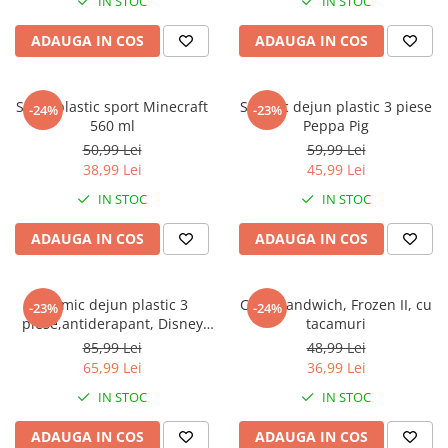
IN STOC
IN STOC
ADAUGA IN COS
ADAUGA IN COS
Sticla plastic sport Minecraft
Set mic dejun plastic 3 piese
-24%
-23%
560 ml
Peppa Pig
50,99 Lei
59,99 Lei
38,99 Lei
45,99 Lei
IN STOC
IN STOC
ADAUGA IN COS
ADAUGA IN COS
Set mic dejun plastic 3
Cutie sandwich, Frozen II, cu
-23%
-24%
piese,antiderapant, Disney
tacamuri
Classic
85,99 Lei
48,99 Lei
65,99 Lei
36,99 Lei
IN STOC
IN STOC
ADAUGA IN COS
ADAUGA IN COS