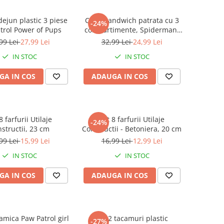
dejun plastic 3 piese
Cutie sandwich patrata cu 3
-24%
trol Power of Pups
compartimente, Spiderman,
11.4x13.5x6 cm
99 Lei
27,99 Lei
32,99 Lei
24,99 Lei
IN STOC
IN STOC
GA IN COS
ADAUGA IN COS
8 farfurii Utilaje
Set 8 farfurii Utilaje
-24%
structii, 23 cm
Constructii - Betoniera, 20 cm
99 Lei
15,99 Lei
16,99 Lei
12,99 Lei
IN STOC
IN STOC
GA IN COS
ADAUGA IN COS
amica Paw Patrol girl
Set 2 tacamuri plastic
-27%