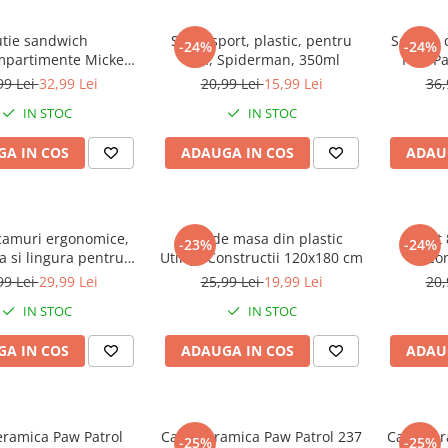
tie sandwich
Sticla sport, plastic, pentru
Set mic 
-24%
-24%
mpartimente Mickey
apa, Spiderman, 350ml
Paw Pa
7 ╤à 16.5 ╤à 19.5 cm
99 Lei
32,99 Lei
20,99 Lei
15,99 Lei
36,
IN STOC
IN STOC
A IN COS
ADAUGA IN COS
ADAU
acamuri ergonomice,
Fata de masa din plastic
Set 
-23%
-24%
ta si lingura pentru
Utilaje Constructii 120x180 cm
Con
 Unicorn 20x7 cm
99 Lei
29,99 Lei
25,99 Lei
19,99 Lei
20,
IN STOC
IN STOC
A IN COS
ADAUGA IN COS
ADAU
eramica Paw Patrol
Cana ceramica Paw Patrol 237
Cana cer
-25%
-25%