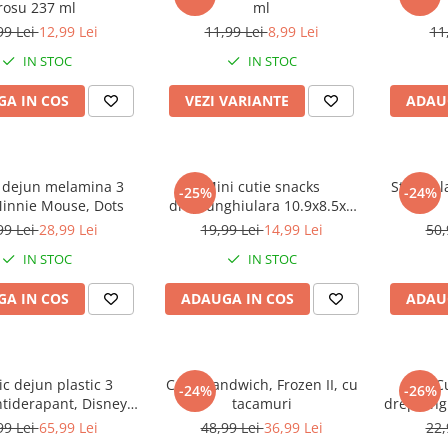
rosu 237 ml
ml
99 Lei
12,99 Lei
11,99 Lei
8,99 Lei
11
IN STOC
IN STOC
A IN COS
VEZI VARIANTE
ADAU
c dejun melamina 3
Mini cutie snacks
Sticla p
-25%
-24%
Minnie Mouse, Dots
dreptunghiulara 10.9x8.5x4
cm, Frozen II
99 Lei
28,99 Lei
19,99 Lei
14,99 Lei
50,
IN STOC
IN STOC
A IN COS
ADAUGA IN COS
ADAU
ic dejun plastic 3
Cutie sandwich, Frozen II, cu
C
-24%
-26%
ntiderapant, Disney
tacamuri
dreptung
Classic
Paw P
99 Lei
65,99 Lei
48,99 Lei
36,99 Lei
22,