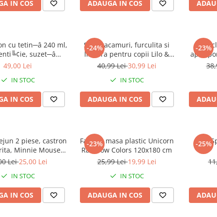
A IN COS
ADAUGA IN COS
ADAU
on cu tetin─â 240 ml,
Set 2 tacamuri, furculita si
Stic
-24%
-23%
enti╚¢ie, suzet─â
lingura pentru copii Lilo &
apa,spo
ntic─â ╚Öi suport
Stitch 15.5 cm
49,00 Lei
40,99 Lei
30,99 Lei
38,
uzet─â, f─âr─â BPA,
IN STOC
IN STOC
ickey Mouse
A IN COS
ADAUGA IN COS
ADAU
ejun 2 piese, castron
Fata de masa plastic Unicorn
Bol S
-23%
-25%
urita, Minnie Mouse
Rainbow Colors 120x180 cm
Baby
00 Lei
25,00 Lei
25,99 Lei
19,99 Lei
11
IN STOC
IN STOC
A IN COS
ADAUGA IN COS
ADAU