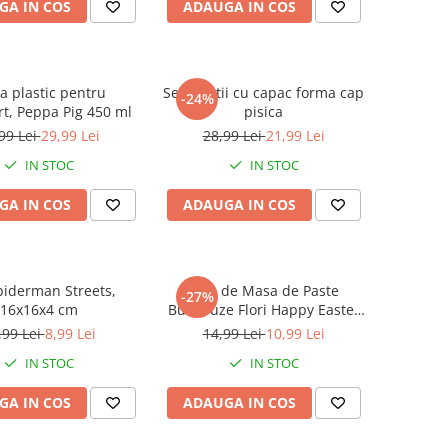
GA IN COS
ADAUGA IN COS
la plastic pentru
Set 4 cutii cu capac forma cap
-24%
rt, Peppa Pig 450 ml
pisica
99 Lei
29,99 Lei
28,99 Lei
21,99 Lei
IN STOC
IN STOC
GA IN COS
ADAUGA IN COS
piderman Streets,
Fata de Masa de Paste
-27%
16x16x4 cm
Buburuze Flori Happy Easter
180x120cm
,99 Lei
8,99 Lei
14,99 Lei
10,99 Lei
IN STOC
IN STOC
GA IN COS
ADAUGA IN COS