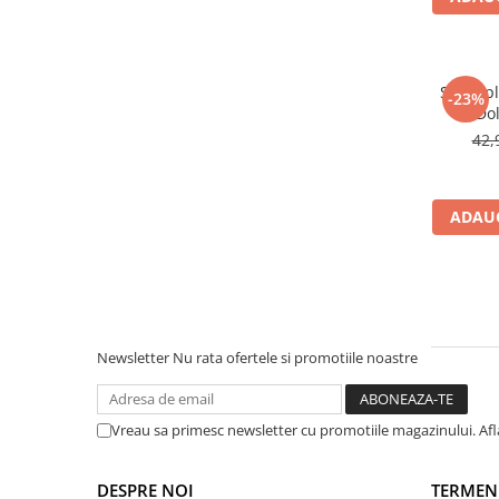
Warner
Cry Babies
Wonder Woman
The Grinch
Sticla p
-23%
Do
FLAMINGO
42,
Gorjuss
Incaltaminte fete
Ghete si cizme fete
ADAUG
Pantofi fete
Pantofi sport fete
Papuci si slapi fete
Sandale fete
Newsletter
Nu rata ofertele si promotiile noastre
Vreau sa primesc newsletter cu promotiile magazinului. Af
DESPRE NOI
TERMENI