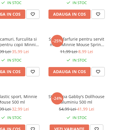
IN STOC
IN STOC
GA IN COS
ADAUGA IN COS
acamuri, furculita si
Suport farfurie pentru servit
-25%
 pentru copii Minnie
masa Minnie Mouse Spring
 Being More Minnie
Look, 43x28 cm
99 Lei
35,99 Lei
11,99 Lei
8,99 Lei
15.5 cm
IN STOC
IN STOC
GA IN COS
ADAUGA IN COS
plastic sport, Minnie
Sticla apa Gabby's Dollhouse
-24%
ouse 500 ml
aluminiu 500 ml
99 Lei
32,99 Lei
54,99 Lei
41,99 Lei
IN STOC
IN STOC
GA IN COS
VEZI VARIANTE