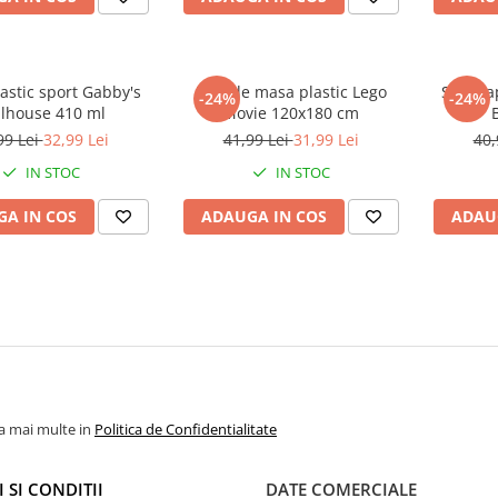
lastic sport Gabby's
Fata de masa plastic Lego
Sticla 
-24%
-24%
llhouse 410 ml
Movie 120x180 cm
99 Lei
32,99 Lei
41,99 Lei
31,99 Lei
40,
IN STOC
IN STOC
A IN COS
ADAUGA IN COS
ADAU
la mai multe in
Politica de Confidentialitate
 SI CONDITII
DATE COMERCIALE