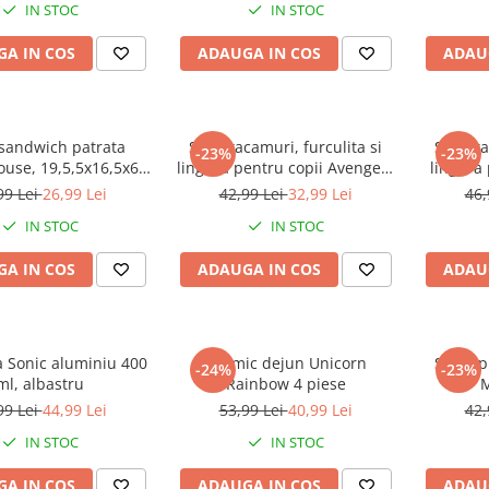
IN STOC
IN STOC
A IN COS
ADAUGA IN COS
ADAU
 sandwich patrata
Set 2 tacamuri, furculita si
Set 2 t
-23%
-23%
use, 19,5,5x16,5x6,7
lingura pentru copii Avengers
lingura
cm
15.5 cm
Mouse,
99 Lei
26,99 Lei
42,99 Lei
32,99 Lei
46,
IN STOC
IN STOC
A IN COS
ADAUGA IN COS
ADAU
a Sonic aluminiu 400
Set mic dejun Unicorn
Sticla 
-24%
-23%
ml, albastru
Rainbow 4 piese
M
99 Lei
44,99 Lei
53,99 Lei
40,99 Lei
42,
IN STOC
IN STOC
A IN COS
ADAUGA IN COS
ADAU