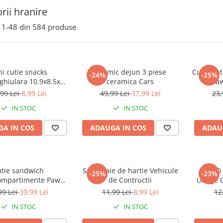
rii hranire
1-
48
din
584
produse
i cutie snacks
Set mic dejun 3 piese
Cutie pa
-24%
-25%
ghiulara 10.9x8.5x4
ceramica Cars
Paw
 Mickey Mouse
,99 Lei
8,99 Lei
49,99 Lei
37,99 Lei
23,
IN STOC
IN STOC
A IN COS
ADAUGA IN COS
ADAU
tie sandwich
Set 4 paie de hartie Vehicule
Set 20
-25%
-23%
ompartimente Paw
de Contructii
Utilaje
ol Superpowers
99 Lei
39,99 Lei
11,99 Lei
8,99 Lei
12
IN STOC
IN STOC