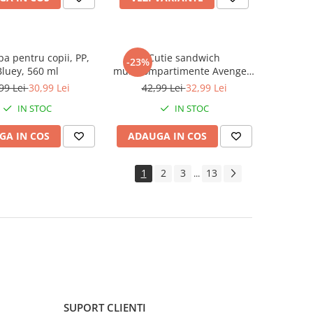
apa pentru copii, PP,
Cutie sandwich
-23%
Bluey, 560 ml
multicompartimente Avengers
Marvel, 6.7x16.5x19.5 cm
99 Lei
30,99 Lei
42,99 Lei
32,99 Lei
IN STOC
IN STOC
GA IN COS
ADAUGA IN COS
1
2
3
13
...
SUPORT CLIENTI