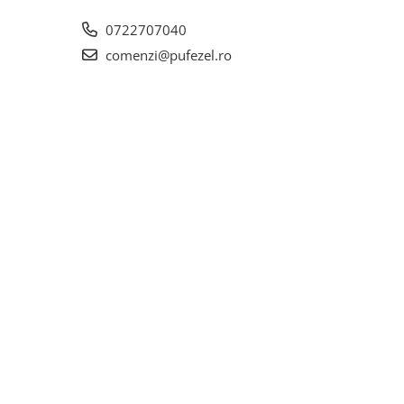
0722707040
comenzi@pufezel.ro