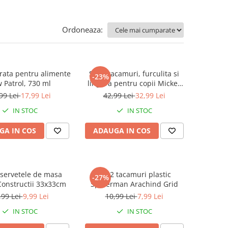
Ordoneaza:
trata pentru alimente
Set 2 tacamuri, furculita si
-23%
 Patrol, 730 ml
lingura pentru copii Mickey
Mouse, Fun-Tastic 15.5 cm
99 Lei
17,99 Lei
42,99 Lei
32,99 Lei
IN STOC
IN STOC
GA IN COS
ADAUGA IN COS
 servetele de masa
Set 2 tacamuri plastic
-27%
 Constructii 33x33cm
Spiderman Arachind Grid
,99 Lei
9,99 Lei
10,99 Lei
7,99 Lei
IN STOC
IN STOC