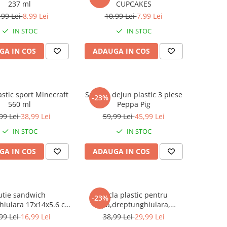
237 ml
CUPCAKES
,99 Lei
8,99 Lei
10,99 Lei
7,99 Lei
IN STOC
IN STOC
GA IN COS
ADAUGA IN COS
lastic sport Minecraft
Set mic dejun plastic 3 piese
-23%
560 ml
Peppa Pig
99 Lei
38,99 Lei
59,99 Lei
45,99 Lei
IN STOC
IN STOC
GA IN COS
ADAUGA IN COS
utie sandwich
Sticla plastic pentru
-23%
hiulara 17x14x5.6 cm
apa,dreptunghiulara,
atrol Urban Comic
Spiderman Urban Web 530ml
99 Lei
16,99 Lei
38,99 Lei
29,99 Lei