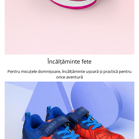
Warner
Cry Babies
Wonder Woman
The Grinch
FLAMINGO
Gorjuss
Incaltaminte fete
Ghete si cizme fete
Încălțăminte fete
Pantofi fete
Pentru micuțele domnișoare, încălțăminte ușoară și practică pentru
Pantofi sport fete
orice aventură
Papuci si slapi fete
Sandale fete