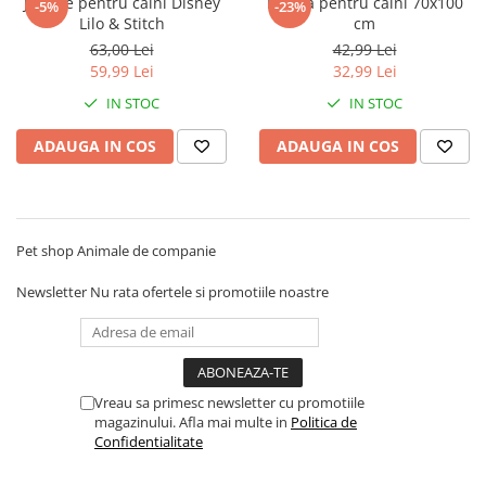
Jucarie pentru caini Disney
Patura pentru caini 70x100
-5%
-23%
Lilo & Stitch
cm
63,00 Lei
42,99 Lei
59,99 Lei
32,99 Lei
IN STOC
IN STOC
ADAUGA IN COS
ADAUGA IN COS
Pet shop Animale de companie
Newsletter
Nu rata ofertele si promotiile noastre
Vreau sa primesc newsletter cu promotiile
magazinului. Afla mai multe in
Politica de
Confidentialitate