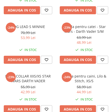
IN STOC
IN STOC
ADAUGA IN COS
ADAUGA IN COS
DOG LEAD S MINNIE
Zgarda pentru catei - Star
-24%
-23%
Wars - Darth Vader S/M
70,99 Lei
63,99 Lei
53,99 Lei
48,99 Lei
IN STOC
IN STOC
ADAUGA IN COS
ADAUGA IN COS
DOGS COLLAR XXS/XS STAR
Zgarda pentru caini, Lilo &
-23%
-24%
WARS DARTH VADER
Stitch, XS/S
55,99 Lei
58,99 Lei
42,99 Lei
44,99 Lei
IN STOC
IN STOC
ADAUGA IN COS
ADAUGA IN COS