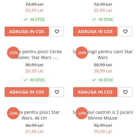
Jurassic World
Peppa Pig
Skateboard
72,99 Lei
72,99 Lei
Batman
Printesele Disney
Casti protectie sport
55,99 Lei
55,99 Lei
Minions
Sonic
Manusi sport
IN STOC
IN STOC
Peppa Pig
Barbie
Vehicule
ADAUGA IN COS
ADAUGA IN COS
Star Wars
Disney
Casute si Locuri de joaca
Real Madrid
Harry Potter
Corturi si casute copii
R-Walker
Mickey Mouse Disney
Jucărie pentru pisici Cerda
Set 3 mingii pentru caini Star
Sporturi de interior
-25%
-24%
Pokemon
Baby Shark
Movies: Star Wars -
Wars
Millennium Falcon
Baby Shark
Ladybug
35,99 Lei
50,99 Lei
26,99 Lei
38,99 Lei
Lion King
Minecraft
Marvel
Trolls
IN STOC
IN STOC
Testoasele Ninja
Pokemon
ADAUGA IN COS
ADAUGA IN COS
Fireman Sam
Pink Panther
PJ Masks
SuperZings
Disney
Bing
Undita pentru pisici Star
Set cadoul castron si 2 jucarii
-24%
-24%
Wars, 46 cm
Minnie Mouse
Frozen Disney
Marie Cat
36,99 Lei
92,99 Lei
Lotto
Unicorn
27,99 Lei
70,99 Lei
Bing
R-Walker