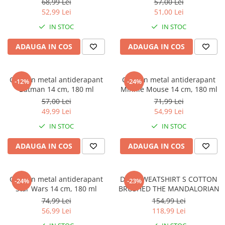
Warner
68,99 Lei
57,00 Lei
52,99 Lei
51,00 Lei
Cry Babies
IN STOC
IN STOC
Wonder Woman
The Grinch
ADAUGA IN COS
ADAUGA IN COS
FLAMINGO
Gorjuss
Castron metal antiderapant
Castron metal antiderapant
Incaltaminte fete
-12%
-24%
Batman 14 cm, 180 ml
Minnie Mouse 14 cm, 180 ml
Ghete si cizme fete
57,00 Lei
71,99 Lei
Pantofi fete
49,99 Lei
54,99 Lei
Pantofi sport fete
IN STOC
IN STOC
Papuci si slapi fete
ADAUGA IN COS
ADAUGA IN COS
Sandale fete
Castron metal antiderapant
DOG SWEATSHIRT S COTTON
-24%
-23%
Star Wars 14 cm, 180 ml
BRUSHED THE MANDALORIAN
74,99 Lei
154,99 Lei
56,99 Lei
118,99 Lei