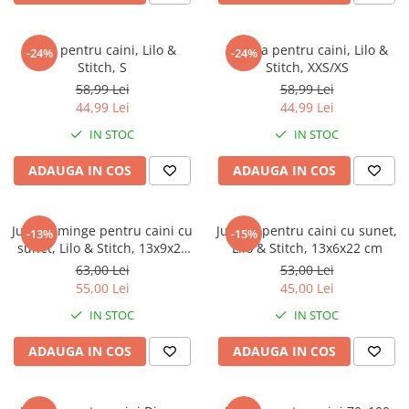
Lesa pentru caini, Lilo &
Zgarda pentru caini, Lilo &
-24%
-24%
Stitch, S
Stitch, XXS/XS
58,99 Lei
58,99 Lei
44,99 Lei
44,99 Lei
IN STOC
IN STOC
ADAUGA IN COS
ADAUGA IN COS
Jucarie minge pentru caini cu
Jucarie pentru caini cu sunet,
-13%
-15%
sunet, Lilo & Stitch, 13x9x24
Lilo & Stitch, 13x6x22 cm
cm
63,00 Lei
53,00 Lei
55,00 Lei
45,00 Lei
IN STOC
IN STOC
ADAUGA IN COS
ADAUGA IN COS