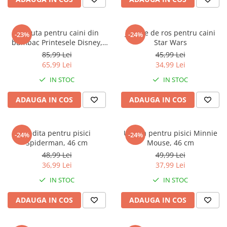
Faro
Shimmer Shine
FC Barcelona
Snoopy
Hainuta pentru caini din
Jucarie de ros pentru caini
La casa de papel
Sofia Intai
-23%
-24%
bumbac Printesele Disney,
Star Wars
Minnie Mouse Disney
FC Barcelona
XXS
85,99 Lei
45,99 Lei
Nasa
Red Bull Racing
65,99 Lei
34,99 Lei
Super Wings
Monster High
IN STOC
IN STOC
Garfield
Toy Story
ADAUGA IN COS
ADAUGA IN COS
Perletti
OEM
Warner
Dory
The Grinch
Lady Bug
Undita pentru pisici
Undita pentru pisici Minnie
-24%
-24%
Gabby's Dollhouse
Powerpuff Girls
Spiderman, 46 cm
Mouse, 46 cm
Ben 10
VAMPIRINA
48,99 Lei
49,99 Lei
36,99 Lei
37,99 Lei
Beyblade
Zhu Zhu Pets
Captain Tsubasa
Super Wings
IN STOC
IN STOC
44 Cats
Disney Elena din Avalor
ADAUGA IN COS
ADAUGA IN COS
Superman
Pusheen
Vaiana
Rainbow Castle