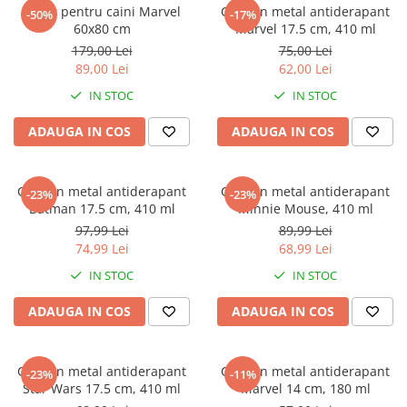
Captain america
Marvel
Covor pentru caini Marvel
Castron metal antiderapant
-50%
-17%
60x80 cm
Marvel 17.5 cm, 410 ml
Bakugan
Monsters Inc.
179,00 Lei
75,00 Lei
Liga Dreptatii
The Elf
89,00 Lei
62,00 Lei
Buzz Lightyear
Faro
IN STOC
IN STOC
My Little Pony
La casa de papel
Planes
Nasa
ADAUGA IN COS
ADAUGA IN COS
EplusM
Kids Euroswan
Tom & Jerry
Rainbow High
Castron metal antiderapant
Castron metal antiderapant
-23%
-23%
Transformers
Garfield
Batman 17.5 cm, 410 ml
Minnie Mouse, 410 ml
Arditex
Ben 10
97,99 Lei
89,99 Lei
Top Wings
Petshop
74,99 Lei
68,99 Lei
Incaltaminte baieti
Nightmare before Christmas
IN STOC
IN STOC
Alice in Wonderland
Ghete si cizme baieti
ADAUGA IN COS
ADAUGA IN COS
EplusM
Pantofi baieti
Nella The Princess Knight
Pantofi sport baieti
Perletti
Papuci si slapi baieti
Castron metal antiderapant
Castron metal antiderapant
-23%
-11%
Arditex
Star Wars 17.5 cm, 410 ml
Marvel 14 cm, 180 ml
Sandale baieti