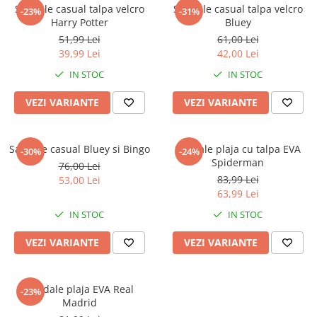
Captain america
Marvel
Sandale casual talpa velcro
Sandale casual talpa velcro
-23%
-31%
Harry Potter
Bluey
Bakugan
Monsters Inc.
51,99 Lei
61,00 Lei
Liga Dreptatii
The Elf
39,99 Lei
42,00 Lei
Buzz Lightyear
Faro
IN STOC
IN STOC
My Little Pony
La casa de papel
Planes
Nasa
VEZI VARIANTE
VEZI VARIANTE
EplusM
Kids Euroswan
Tom & Jerry
Rainbow High
Sandale casual Bluey si Bingo
Sandale plaja cu talpa EVA
-30%
-24%
Transformers
Garfield
Spiderman
76,00 Lei
Arditex
Ben 10
83,99 Lei
53,00 Lei
Top Wings
Petshop
63,99 Lei
Incaltaminte baieti
Nightmare before Christmas
IN STOC
IN STOC
Alice in Wonderland
Ghete si cizme baieti
VEZI VARIANTE
VEZI VARIANTE
EplusM
Pantofi baieti
Nella The Princess Knight
Pantofi sport baieti
Perletti
Papuci si slapi baieti
Sandale plaja EVA Real
-23%
Arditex
Madrid
Sandale baieti