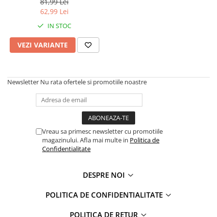
Warner
81,99 Lei
62,99 Lei
Cry Babies
IN STOC
Wonder Woman
The Grinch
VEZI VARIANTE
FLAMINGO
Gorjuss
Incaltaminte fete
Newsletter
Nu rata ofertele si promotiile noastre
Ghete si cizme fete
Pantofi fete
Pantofi sport fete
Papuci si slapi fete
Vreau sa primesc newsletter cu promotiile
magazinului. Afla mai multe in
Politica de
Sandale fete
Confidentialitate
DESPRE NOI
POLITICA DE CONFIDENTIALITATE
POLITICA DE RETUR