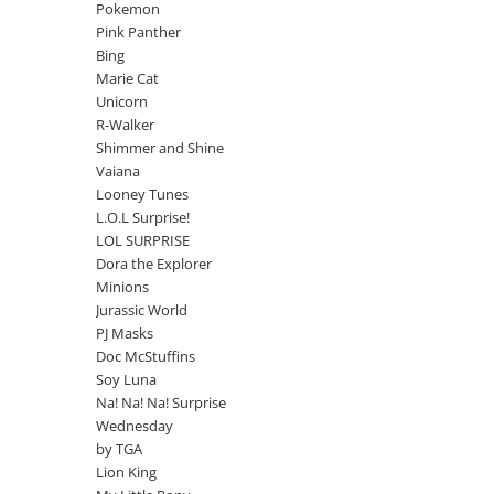
Jurassic World
Peppa Pig
Skateboard
Pokemon
Batman
Printesele Disney
Pink Panther
Casti protectie sport
Bing
Minions
Sonic
Manusi sport
Marie Cat
Peppa Pig
Barbie
Vehicule
Unicorn
Star Wars
Disney
Casute si Locuri de joaca
R-Walker
Real Madrid
Harry Potter
Shimmer and Shine
Corturi si casute copii
Vaiana
R-Walker
Mickey Mouse Disney
Sporturi de interior
Looney Tunes
Pokemon
Baby Shark
L.O.L Surprise!
Baby Shark
Ladybug
LOL SURPRISE
Lion King
Minecraft
Dora the Explorer
Minions
Marvel
Trolls
Jurassic World
Testoasele Ninja
Pokemon
PJ Masks
Fireman Sam
Pink Panther
Doc McStuffins
PJ Masks
SuperZings
Soy Luna
Disney
Bing
Na! Na! Na! Surprise
Wednesday
Frozen Disney
Marie Cat
by TGA
Lotto
Unicorn
Lion King
Bing
R-Walker