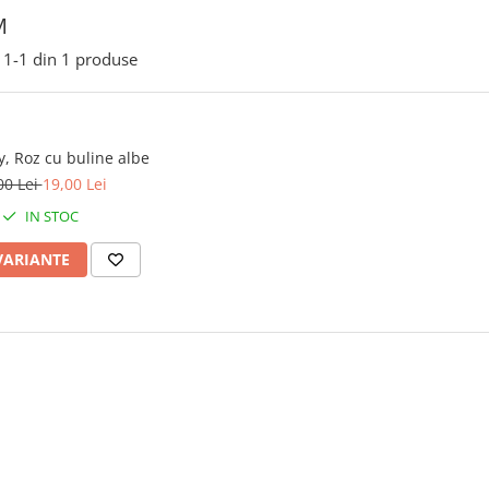
M
1-
1
din
1
produse
, Roz cu buline albe
00 Lei
19,00 Lei
IN STOC
VARIANTE