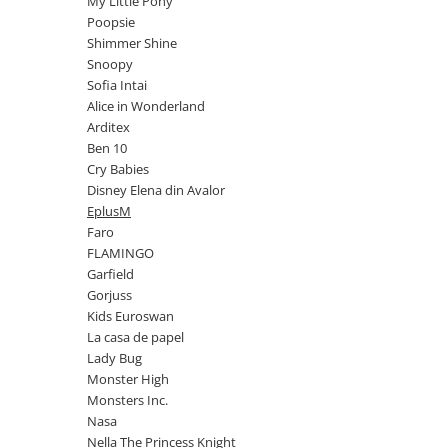
My Little Pony
Power Players
Shimmer and Shine
Poopsie
Shimmer Shine
SuperZings
Vaiana
Snoopy
Dragon Ball
Looney Tunes
Sofia Intai
Super Mario
LOL SURPRISE
Alice in Wonderland
Hot Wheels
L.O.L Surprise!
Arditex
Ben 10
Looney Tunes
Dora the Explorer
Cry Babies
Nightmare before Christmas
Minions
Disney Elena din Avalor
Snoopy
Jurassic World
EplusM
SpongeBob
PJ Masks
Faro
FLAMINGO
Toy Story
Doc McStuffins
Garfield
Red Bull Racing
Soy Luna
Gorjuss
Jurassic Park
Na! Na! Na! Surprise
Kids Euroswan
Ricky Zoom
Wednesday
La casa de papel
Lady Bug
Monsters Inc.
by TGA
Monster High
OEM
Lion King
Monsters Inc.
The Elf
My Little Pony
Nasa
Wednesday
Poopsie
Nella The Princess Knight