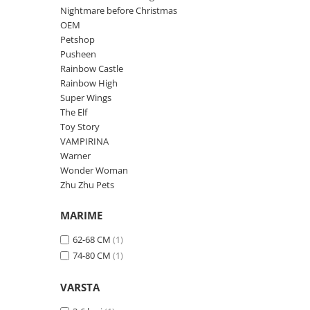
Faro
Shimmer Shine
Nightmare before Christmas
OEM
FC Barcelona
Snoopy
Petshop
La casa de papel
Sofia Intai
Pusheen
Minnie Mouse Disney
FC Barcelona
Rainbow Castle
Nasa
Red Bull Racing
Rainbow High
Super Wings
Super Wings
Monster High
The Elf
Garfield
Toy Story
Toy Story
Perletti
OEM
VAMPIRINA
Warner
Dory
Warner
Wonder Woman
The Grinch
Lady Bug
Zhu Zhu Pets
Gabby's Dollhouse
Powerpuff Girls
Ben 10
VAMPIRINA
MARIME
Beyblade
Zhu Zhu Pets
62-68 CM
(1)
Captain Tsubasa
Super Wings
74-80 CM
(1)
44 Cats
Disney Elena din Avalor
Superman
Pusheen
VARSTA
Vaiana
Rainbow Castle