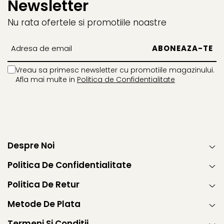
Newsletter
Power Players
Shimmer and Shine
Nu rata ofertele si promotiile noastre
SuperZings
Vaiana
Dragon Ball
Looney Tunes
Super Mario
LOL SURPRISE
Hot Wheels
L.O.L Surprise!
Vreau sa primesc newsletter cu promotiile magazinului.
Looney Tunes
Dora the Explorer
Afla mai multe in
Politica de Confidentialitate
Nightmare before Christmas
Minions
Snoopy
Jurassic World
SpongeBob
PJ Masks
Toy Story
Doc McStuffins
Red Bull Racing
Soy Luna
Despre Noi
Jurassic Park
Na! Na! Na! Surprise
Politica De Confidentialitate
Ricky Zoom
Wednesday
Monsters Inc.
by TGA
Politica De Retur
OEM
Lion King
Metode De Plata
The Elf
My Little Pony
Wednesday
Poopsie
Termeni Si Conditii