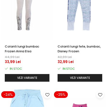
Colanti lungi bumbac
Colanti lungi fete, bumbac,
Frozen Anna Elsa
Disney Frozen
44,99 Lei
42,99 Lei
33,99 Lei
32,99 Lei
IN STOC
IN STOC
VEZI VARIANTE
VEZI VARIANTE
-24%
-25%