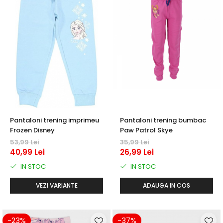
Pantaloni trening imprimeu
Pantaloni trening bumbac
Frozen Disney
Paw Patrol Skye
53,99 Lei
35,99 Lei
40,99 Lei
26,99 Lei
IN STOC
IN STOC
VEZI VARIANTE
ADAUGA IN COS
-23%
-37%