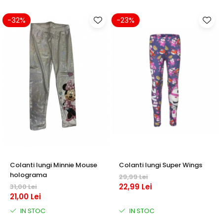
Warner
Cry Babies
-32%
-23%
Wonder Woman
The Grinch
FLAMINGO
Gorjuss
Incaltaminte fete
Ghete si cizme fete
Pantofi fete
Pantofi sport fete
Papuci si slapi fete
Sandale fete
Colanti lungi Minnie Mouse
Colanti lungi Super Wings
holograma
29,99 Lei
22,99 Lei
31,00 Lei
21,00 Lei
IN STOC
IN STOC