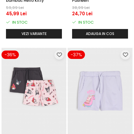
bumbac Hello Kitty
Pusheen
59,99 Lei
38,99 Lei
45,99 Lei
24,70 Lei
IN STOC
IN STOC
VEZI VARIANTE
ADAUGA IN COS
-36%
-37%