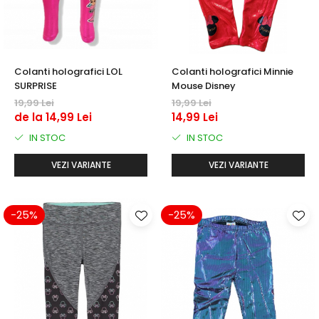
Colanti holografici LOL
Colanti holografici Minnie
SURPRISE
Mouse Disney
19,99 Lei
19,99 Lei
de la 14,99 Lei
14,99 Lei
IN STOC
IN STOC
VEZI VARIANTE
VEZI VARIANTE
-25%
-25%