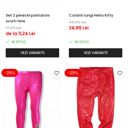
Set 2 perechi pantaloni
Colanti lungi Hello Kitty
scurti fete
45,99 Lei
34,99 Lei
17,00 Lei
de la 11,24 Lei
IN STOC
IN STOC
VEZI VARIANTE
VEZI VARIANTE
-25%
-25%