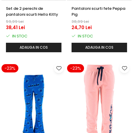
Set de 2 perechi de
Pantaloni scurti fete Peppa
pantaloni scurti Hello Kitty
Pig
59,99 Lei
38,99 Lei
38,41 Lei
24,70 Lei
IN STOC
IN STOC
ADAUGA IN COS
ADAUGA IN COS
-23%
-23%