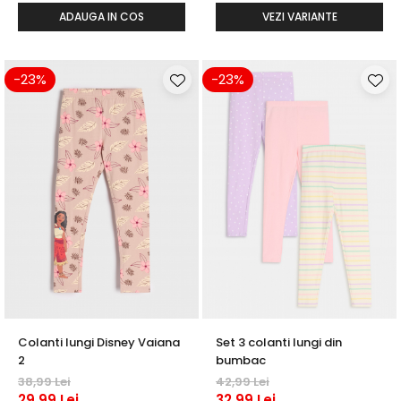
ADAUGA IN COS
VEZI VARIANTE
-23%
-23%
Colanti lungi Disney Vaiana
Set 3 colanti lungi din
2
bumbac
38,99 Lei
42,99 Lei
29,99 Lei
32,99 Lei