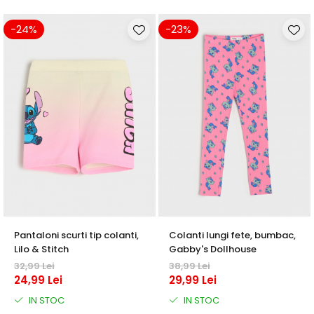
-24%
-23%
Pantaloni scurti tip colanti,
Colanti lungi fete, bumbac,
Lilo & Stitch
Gabby's Dollhouse
32,99 Lei
38,99 Lei
24,99 Lei
29,99 Lei
IN STOC
IN STOC