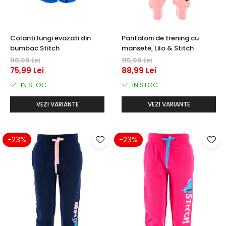
Colanti lungi evazati din
Pantaloni de trening cu
bumbac Stitch
mansete, Lilo & Stitch
98,99 Lei
115,99 Lei
75,99 Lei
88,99 Lei
IN STOC
IN STOC
VEZI VARIANTE
VEZI VARIANTE
-23%
-23%