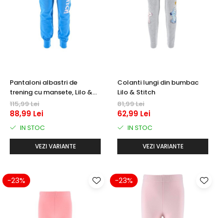
Pantaloni albastri de
Colanti lungi din bumbac
trening cu mansete, Lilo &
Lilo & Stitch
Stitch
115,99 Lei
81,99 Lei
88,99 Lei
62,99 Lei
IN STOC
IN STOC
VEZI VARIANTE
VEZI VARIANTE
-23%
-23%