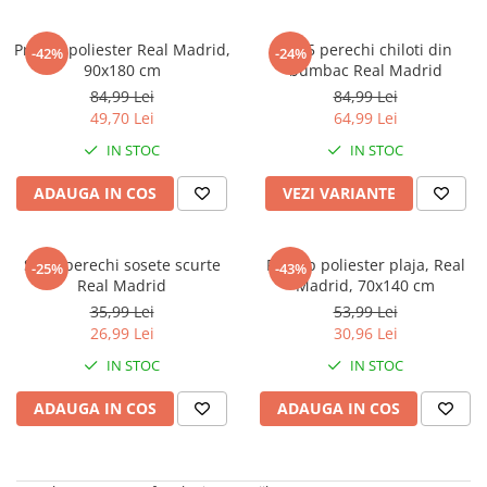
Faro
Shimmer Shine
FC Barcelona
Snoopy
Prosop poliester Real Madrid,
Set 5 perechi chiloti din
-42%
-24%
90x180 cm
bumbac Real Madrid
La casa de papel
Sofia Intai
84,99 Lei
84,99 Lei
Minnie Mouse Disney
FC Barcelona
49,70 Lei
64,99 Lei
Nasa
Red Bull Racing
IN STOC
IN STOC
Super Wings
Monster High
Garfield
Toy Story
ADAUGA IN COS
VEZI VARIANTE
Perletti
OEM
Warner
Dory
Set 2 perechi sosete scurte
Prosop poliester plaja, Real
-25%
-43%
The Grinch
Lady Bug
Real Madrid
Madrid, 70x140 cm
Gabby's Dollhouse
Powerpuff Girls
35,99 Lei
53,99 Lei
Ben 10
VAMPIRINA
26,99 Lei
30,96 Lei
Beyblade
Zhu Zhu Pets
IN STOC
IN STOC
Captain Tsubasa
Super Wings
ADAUGA IN COS
ADAUGA IN COS
44 Cats
Disney Elena din Avalor
Superman
Pusheen
Vaiana
Rainbow Castle