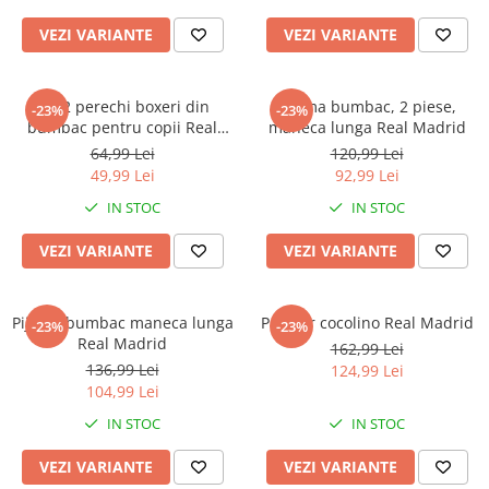
Power Players
Shimmer and Shine
VEZI VARIANTE
VEZI VARIANTE
SuperZings
Vaiana
Dragon Ball
Looney Tunes
Set 2 perechi boxeri din
Pijama bumbac, 2 piese,
Super Mario
LOL SURPRISE
-23%
-23%
bumbac pentru copii Real
maneca lunga Real Madrid
Hot Wheels
L.O.L Surprise!
Madrid
64,99 Lei
120,99 Lei
Looney Tunes
Dora the Explorer
49,99 Lei
92,99 Lei
Nightmare before Christmas
Minions
IN STOC
IN STOC
Snoopy
Jurassic World
SpongeBob
PJ Masks
VEZI VARIANTE
VEZI VARIANTE
Toy Story
Doc McStuffins
Red Bull Racing
Soy Luna
Pijama bumbac maneca lunga
Pulover cocolino Real Madrid
-23%
-23%
Jurassic Park
Na! Na! Na! Surprise
Real Madrid
162,99 Lei
Ricky Zoom
Wednesday
136,99 Lei
124,99 Lei
104,99 Lei
Monsters Inc.
by TGA
OEM
Lion King
IN STOC
IN STOC
The Elf
My Little Pony
VEZI VARIANTE
VEZI VARIANTE
Wednesday
Poopsie