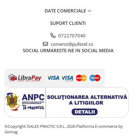
Warner
Cry Babies
DATE COMERCIALE
Wonder Woman
SUPORT CLIENTI
The Grinch
FLAMINGO
0722707040
Gorjuss
comenzi@pufezel.ro
Incaltaminte fete
SOCIAL
URMARESTE-NE IN SOCIAL MEDIA
Ghete si cizme fete
Pantofi fete
Pantofi sport fete
Papuci si slapi fete
Sandale fete
©Copyright ISALEX PRACTIC S.R.L. 2026
Platforma E-commerce by
Gomag