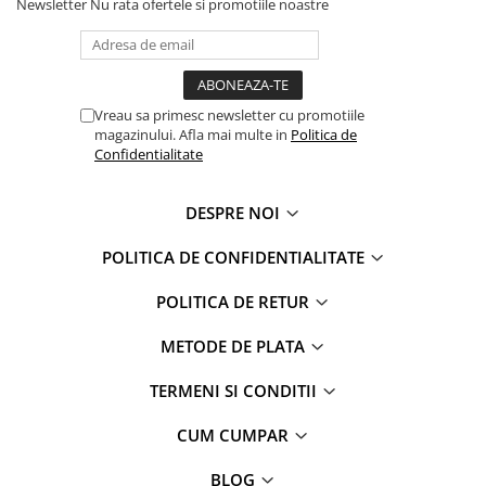
Newsletter
Nu rata ofertele si promotiile noastre
Captain america
Marvel
Bakugan
Monsters Inc.
Liga Dreptatii
The Elf
Buzz Lightyear
Faro
Vreau sa primesc newsletter cu promotiile
My Little Pony
La casa de papel
magazinului. Afla mai multe in
Politica de
Planes
Nasa
Confidentialitate
EplusM
Kids Euroswan
Tom & Jerry
Rainbow High
DESPRE NOI
Transformers
Garfield
POLITICA DE CONFIDENTIALITATE
Arditex
Ben 10
Top Wings
Petshop
POLITICA DE RETUR
Incaltaminte baieti
Nightmare before Christmas
METODE DE PLATA
Alice in Wonderland
Ghete si cizme baieti
EplusM
Pantofi baieti
TERMENI SI CONDITII
Nella The Princess Knight
Pantofi sport baieti
Perletti
CUM CUMPAR
Papuci si slapi baieti
Arditex
Sandale baieti
BLOG