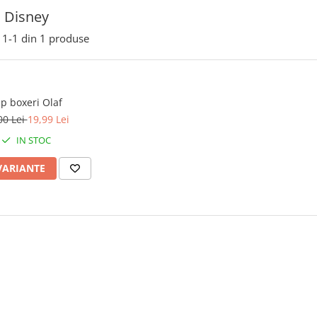
 Disney
1-
1
din
1
produse
ip boxeri Olaf
00 Lei
19,99 Lei
IN STOC
VARIANTE