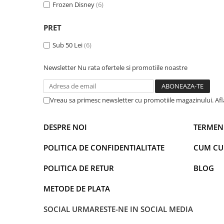
Captain america
Marvel
Frozen Disney
(6)
Bakugan
Monsters Inc.
PRET
Liga Dreptatii
The Elf
Buzz Lightyear
Faro
Sub 50 Lei
(6)
My Little Pony
La casa de papel
Newsletter
Nu rata ofertele si promotiile noastre
Planes
Nasa
EplusM
Kids Euroswan
Tom & Jerry
Rainbow High
Vreau sa primesc newsletter cu promotiile magazinului. Af
Transformers
Garfield
Arditex
Ben 10
DESPRE NOI
TERMENI
Top Wings
Petshop
POLITICA DE CONFIDENTIALITATE
CUM C
Incaltaminte baieti
Nightmare before Christmas
Alice in Wonderland
Ghete si cizme baieti
POLITICA DE RETUR
BLOG
EplusM
Pantofi baieti
Nella The Princess Knight
METODE DE PLATA
Pantofi sport baieti
Perletti
Papuci si slapi baieti
SOCIAL
URMARESTE-NE IN SOCIAL MEDIA
Arditex
Sandale baieti