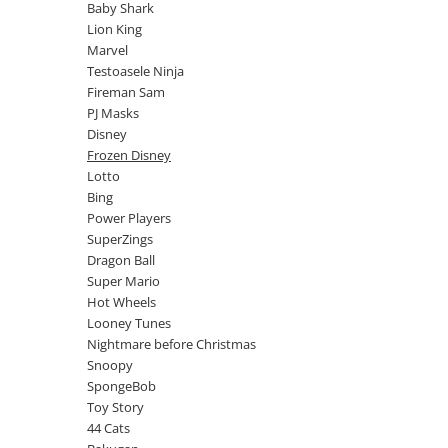
Jurassic World
Peppa Pig
Skateboard
Baby Shark
Batman
Printesele Disney
Lion King
Casti protectie sport
Marvel
Minions
Sonic
Manusi sport
Testoasele Ninja
Peppa Pig
Barbie
Vehicule
Fireman Sam
Star Wars
Disney
Casute si Locuri de joaca
PJ Masks
Real Madrid
Harry Potter
Disney
Corturi si casute copii
Frozen Disney
R-Walker
Mickey Mouse Disney
Sporturi de interior
Lotto
Pokemon
Baby Shark
Bing
Baby Shark
Ladybug
Power Players
Lion King
Minecraft
SuperZings
Dragon Ball
Marvel
Trolls
Super Mario
Testoasele Ninja
Pokemon
Hot Wheels
Fireman Sam
Pink Panther
Looney Tunes
PJ Masks
SuperZings
Nightmare before Christmas
Disney
Bing
Snoopy
SpongeBob
Frozen Disney
Marie Cat
Toy Story
Lotto
Unicorn
44 Cats
Bing
R-Walker