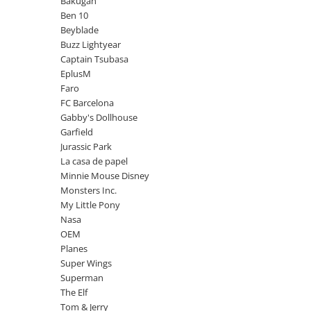
Bakugan
Power Players
Shimmer and Shine
Ben 10
Beyblade
SuperZings
Vaiana
Buzz Lightyear
Dragon Ball
Looney Tunes
Captain Tsubasa
Super Mario
LOL SURPRISE
EplusM
Hot Wheels
L.O.L Surprise!
Faro
FC Barcelona
Looney Tunes
Dora the Explorer
Gabby's Dollhouse
Nightmare before Christmas
Minions
Garfield
Snoopy
Jurassic World
Jurassic Park
SpongeBob
PJ Masks
La casa de papel
Minnie Mouse Disney
Toy Story
Doc McStuffins
Monsters Inc.
Red Bull Racing
Soy Luna
My Little Pony
Jurassic Park
Na! Na! Na! Surprise
Nasa
Ricky Zoom
Wednesday
OEM
Planes
Monsters Inc.
by TGA
Super Wings
OEM
Lion King
Superman
The Elf
My Little Pony
The Elf
Wednesday
Poopsie
Tom & Jerry