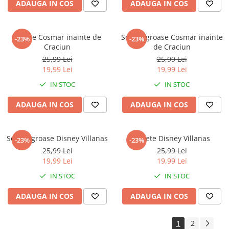
ADAUGA IN COS
ADAUGA IN COS
Sosete Cosmar inainte de
Sosete groase Cosmar inainte
-23%
-23%
Craciun
de Craciun
25,99 Lei
25,99 Lei
19,99 Lei
19,99 Lei
IN STOC
IN STOC
ADAUGA IN COS
ADAUGA IN COS
Sosete groase Disney Villanas
Sosete Disney Villanas
-23%
-23%
25,99 Lei
25,99 Lei
19,99 Lei
19,99 Lei
IN STOC
IN STOC
ADAUGA IN COS
ADAUGA IN COS
1
2