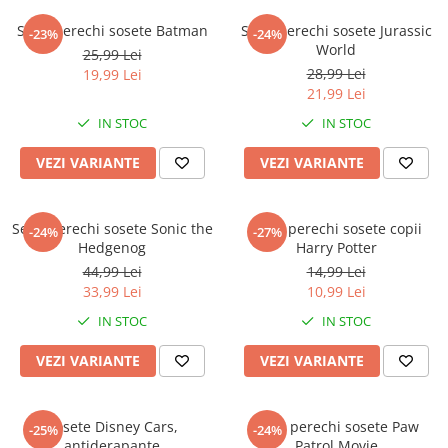
Set 3 perechi sosete Batman
Set 3 perechi sosete Jurassic
-23%
-24%
World
25,99 Lei
28,99 Lei
19,99 Lei
21,99 Lei
IN STOC
IN STOC
VEZI VARIANTE
VEZI VARIANTE
Set 5 perechi sosete Sonic the
Set 3 perechi sosete copii
-24%
-27%
Hedgenog
Harry Potter
44,99 Lei
14,99 Lei
33,99 Lei
10,99 Lei
IN STOC
IN STOC
VEZI VARIANTE
VEZI VARIANTE
Sosete Disney Cars,
Set 5 perechi sosete Paw
-25%
-24%
antiderapante
Patrol Movie