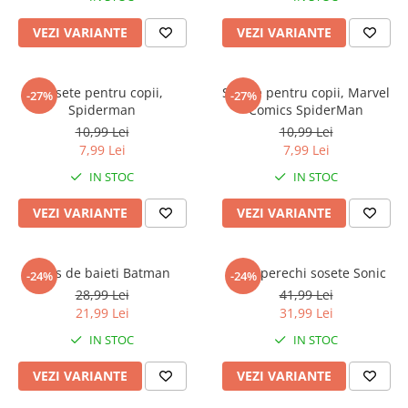
Warner
Cry Babies
VEZI VARIANTE
VEZI VARIANTE
Wonder Woman
The Grinch
Sosete pentru copii,
Sosete pentru copii, Marvel
-27%
-27%
FLAMINGO
Spiderman
Comics SpiderMan
Gorjuss
10,99 Lei
10,99 Lei
Incaltaminte fete
7,99 Lei
7,99 Lei
Ghete si cizme fete
IN STOC
IN STOC
Pantofi fete
VEZI VARIANTE
VEZI VARIANTE
Pantofi sport fete
Papuci si slapi fete
Sandale fete
Dres de baieti Batman
Set 3 perechi sosete Sonic
-24%
-24%
28,99 Lei
41,99 Lei
21,99 Lei
31,99 Lei
IN STOC
IN STOC
VEZI VARIANTE
VEZI VARIANTE