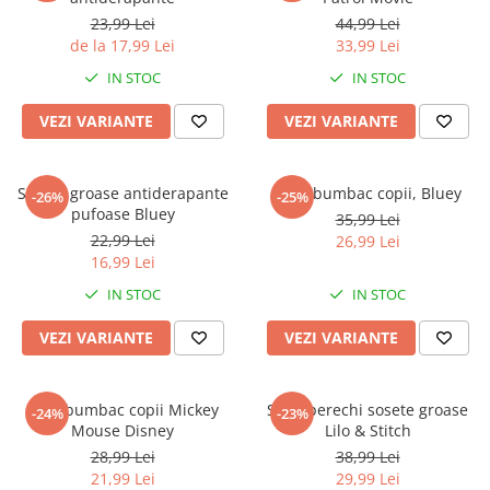
23,99 Lei
44,99 Lei
de la 17,99 Lei
33,99 Lei
IN STOC
IN STOC
VEZI VARIANTE
VEZI VARIANTE
Sosete groase antiderapante
Dres bumbac copii, Bluey
-26%
-25%
pufoase Bluey
35,99 Lei
22,99 Lei
26,99 Lei
16,99 Lei
IN STOC
IN STOC
VEZI VARIANTE
VEZI VARIANTE
Dres bumbac copii Mickey
Set 3 perechi sosete groase
-24%
-23%
Mouse Disney
Lilo & Stitch
28,99 Lei
38,99 Lei
21,99 Lei
29,99 Lei