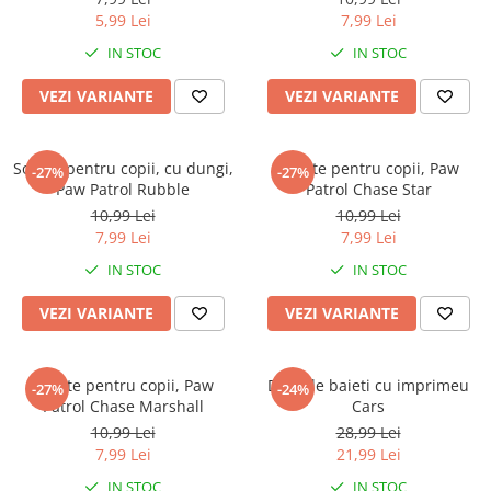
Captain america
Marvel
5,99 Lei
7,99 Lei
Bakugan
Monsters Inc.
IN STOC
IN STOC
Liga Dreptatii
The Elf
Buzz Lightyear
Faro
VEZI VARIANTE
VEZI VARIANTE
My Little Pony
La casa de papel
Planes
Nasa
Sosete pentru copii, cu dungi,
Sosete pentru copii, Paw
-27%
-27%
EplusM
Kids Euroswan
Paw Patrol Rubble
Patrol Chase Star
Tom & Jerry
Rainbow High
10,99 Lei
10,99 Lei
7,99 Lei
7,99 Lei
Transformers
Garfield
Arditex
Ben 10
IN STOC
IN STOC
Top Wings
Petshop
VEZI VARIANTE
VEZI VARIANTE
Incaltaminte baieti
Nightmare before Christmas
Alice in Wonderland
Ghete si cizme baieti
EplusM
Sosete pentru copii, Paw
Dres de baieti cu imprimeu
Pantofi baieti
-27%
-24%
Patrol Chase Marshall
Cars
Nella The Princess Knight
Pantofi sport baieti
10,99 Lei
28,99 Lei
Perletti
Papuci si slapi baieti
7,99 Lei
21,99 Lei
Arditex
Sandale baieti
IN STOC
IN STOC