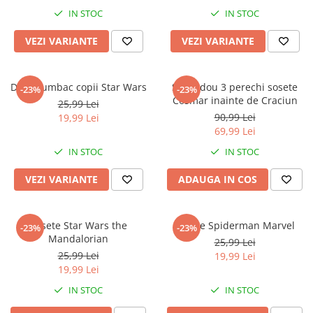
IN STOC
IN STOC
VEZI VARIANTE
VEZI VARIANTE
Dres bumbac copii Star Wars
Set cadou 3 perechi sosete
-23%
-23%
Cosmar inainte de Craciun
25,99 Lei
90,99 Lei
19,99 Lei
69,99 Lei
IN STOC
IN STOC
VEZI VARIANTE
ADAUGA IN COS
Sosete Star Wars the
Sosete Spiderman Marvel
-23%
-23%
Mandalorian
25,99 Lei
25,99 Lei
19,99 Lei
19,99 Lei
IN STOC
IN STOC