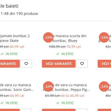
le baieti
1-
48
din
190
produse
pijamale bumbac 2
Pijama maneca scurta din
Pijam
-24%
-24%
piese Skate
bumbac, Bluey
piese 
99 Lei
40,99 Lei
100,99 Lei
76,99 Lei
53,
IN STOC
IN STOC
VARIANTE
VEZI VARIANTE
VEZI
de vara cu maneca
Pijama de vara cu maneca
Pijam
-24%
-24%
bumbac, Sonic Game
scurta, bumbac, Peppa Pig
scurt
Over
George
99 Lei
44,99 Lei
61,99 Lei
de la 46,99 Lei
49,
IN STOC
IN STOC