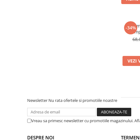
Warner
Cry Babies
Wonder Woman
The Grinch
Pija
-34%
Pomp
FLAMINGO
68,
Gorjuss
Incaltaminte fete
Ghete si cizme fete
VEZI 
Pantofi fete
Pantofi sport fete
Papuci si slapi fete
Sandale fete
Newsletter
Nu rata ofertele si promotiile noastre
Vreau sa primesc newsletter cu promotiile magazinului. Af
DESPRE NOI
TERMENI