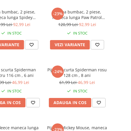
 bumbac, 2 piese,
Pijama bumbac, 2 piese,
-23%
ca lunga Spidey
maneca lunga Paw Patrol
azing Friends
Pups Rule
,99 Lei
92,99 Lei
120,99 Lei
92,99 Lei
IN STOC
IN STOC
 VARIANTE
VEZI VARIANTE
 scurta Spiderman
Pijama scurta Spiderman rosu
-24%
tru 116 cm , 6 ani
128 cm , 8 ani
99 Lei
46,99 Lei
61,99 Lei
46,99 Lei
IN STOC
IN STOC
GA IN COS
ADAUGA IN COS
fleece maneca lunga
Pijama Mickey Mouse, maneca
-23%