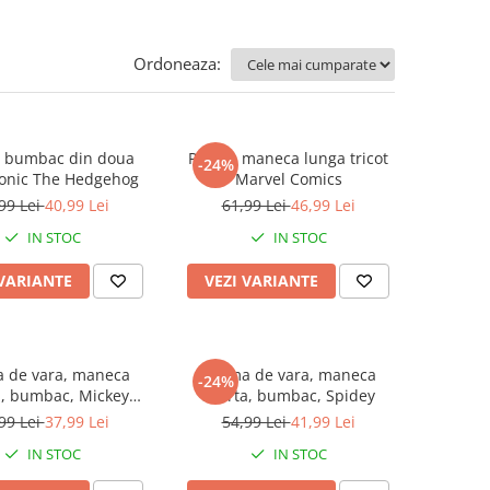
Ordoneaza:
a bumbac din doua
Pijama maneca lunga tricot
-24%
Sonic The Hedgehog
Marvel Comics
99 Lei
40,99 Lei
61,99 Lei
46,99 Lei
IN STOC
IN STOC
 VARIANTE
VEZI VARIANTE
a de vara, maneca
Pijama de vara, maneca
-24%
a, bumbac, Mickey
scurta, bumbac, Spidey
Mouse
99 Lei
37,99 Lei
54,99 Lei
41,99 Lei
IN STOC
IN STOC