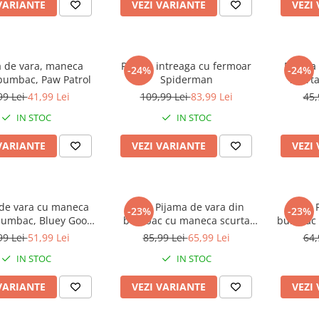
VARIANTE
VEZI VARIANTE
VEZI
a de vara, maneca
Pijama intreaga cu fermoar
Pijama
-24%
-24%
 bumbac, Paw Patrol
Spiderman
scurt
Mous
99 Lei
41,99 Lei
109,99 Lei
83,99 Lei
45,
IN STOC
IN STOC
VARIANTE
VEZI VARIANTE
VEZI
de vara cu maneca
Set 2 Pijama de vara din
Set 2 
-23%
-23%
 bumbac, Bluey Good
bumbac cu maneca scurta
bumbac 
Times
Crocodili
99 Lei
51,99 Lei
85,99 Lei
65,99 Lei
64,
IN STOC
IN STOC
VARIANTE
VEZI VARIANTE
VEZI