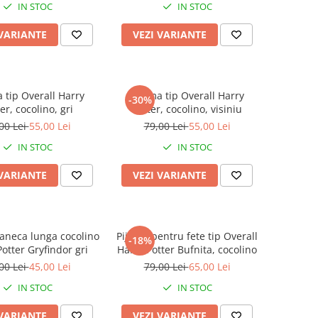
IN STOC
IN STOC
 VARIANTE
VEZI VARIANTE
 tip Overall Harry
Pijama tip Overall Harry
-30%
er, cocolino, gri
Potter, cocolino, visiniu
00 Lei
55,00 Lei
79,00 Lei
55,00 Lei
IN STOC
IN STOC
 VARIANTE
VEZI VARIANTE
aneca lunga cocolino
Pijama pentru fete tip Overall
-18%
otter Gryfindor gri
Harry Potter Bufnita, cocolino
00 Lei
45,00 Lei
79,00 Lei
65,00 Lei
IN STOC
IN STOC
 VARIANTE
VEZI VARIANTE