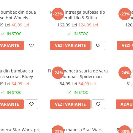
 bumbac din doua
Pijama intreaga pufoasa tip
Pijama
-23%
-23%
ese Hot Wheels
Overall Lilo & Stitch
mane
Am
99 Lei
40,99 Lei
162,99 Lei
124,99 Lei
120
IN STOC
IN STOC
VARIANTE
VEZI VARIANTE
VEZI
a din bumbac cu
Pijama maneca scurta de vara
Pijama
-24%
-24%
a scurta , Bluey
din bumbac, Spiderman
albas
99 Lei
64,99 Lei
84,99 Lei
64,99 Lei
61,
IN STOC
IN STOC
VARIANTE
VEZI VARIANTE
ADAU
neca Star Wars, gri,
Pijama maneca Star Wars,
Pijama 
-23%
-38%