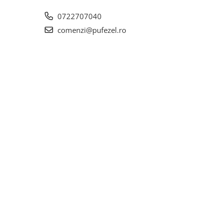
0722707040
comenzi@pufezel.ro