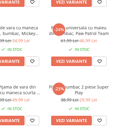
 VARIANTE
VEZI VARIANTE
 de vara cu maneca
Pijama universala cu maieu
-24%
a, bumbac, Mickey
din bumbac, Paw Patrol Team
e si Prietenii lui
99 Lei
34,99 Lei
61,99 Lei
46,99 Lei
IN STOC
IN STOC
 VARIANTE
VEZI VARIANTE
Pijama de vara din
Pijama bumbac 2 piese Super
-23%
cu maneca scurta T-
Play
Rex
99 Lei
49,99 Lei
38,99 Lei
29,99 Lei
IN STOC
IN STOC
 VARIANTE
VEZI VARIANTE