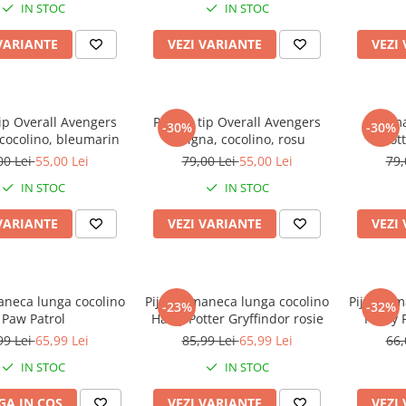
IN STOC
IN STOC
VARIANTE
VEZI VARIANTE
VEZI
ip Overall Avengers
Pijama tip Overall Avengers
Pijama
-30%
-30%
 cocolino, bleumarin
Insigna, cocolino, rosu
Pott
00 Lei
55,00 Lei
79,00 Lei
55,00 Lei
79,
IN STOC
IN STOC
VARIANTE
VEZI VARIANTE
VEZI
aneca lunga cocolino
Pijama maneca lunga cocolino
Pijama m
-23%
-32%
Paw Patrol
Harry Potter Gryffindor rosie
Harry P
99 Lei
65,99 Lei
85,99 Lei
65,99 Lei
66,
IN STOC
IN STOC
A IN COS
VEZI VARIANTE
VEZI