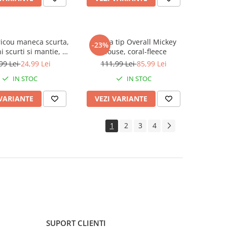
ricou maneca scurta,
Pijama tip Overall Mickey
-23%
i scurti si mantie, PJ
Mouse, coral-fleece
Masks
99 Lei
24,99 Lei
111,99 Lei
85,99 Lei
IN STOC
IN STOC
 VARIANTE
VEZI VARIANTE
1
2
3
4
SUPORT CLIENTI