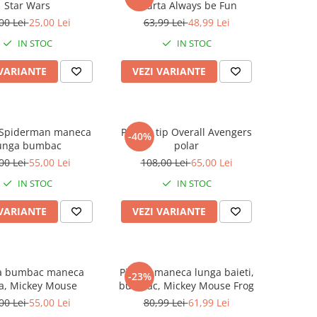
Star Wars
scurta Always be Fun
00 Lei
25,00 Lei
63,99 Lei
48,99 Lei
IN STOC
IN STOC
 VARIANTE
VEZI VARIANTE
 Spiderman maneca
Pijama tip Overall Avengers
-40%
unga bumbac
polar
00 Lei
55,00 Lei
108,00 Lei
65,00 Lei
IN STOC
IN STOC
 VARIANTE
VEZI VARIANTE
a bumbac maneca
Pijama maneca lunga baieti,
-23%
a, Mickey Mouse
bumbac, Mickey Mouse Frog
00 Lei
55,00 Lei
80,99 Lei
61,99 Lei