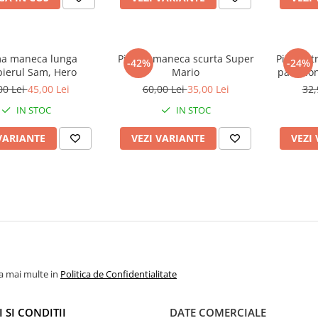
ma maneca lunga
Pijama maneca scurta Super
Pijama t
-42%
-24%
ierul Sam, Hero
Mario
pantalon
00 Lei
45,00 Lei
60,00 Lei
35,00 Lei
32,
IN STOC
IN STOC
VARIANTE
VEZI VARIANTE
VEZI
la mai multe in
Politica de Confidentialitate
 SI CONDITII
DATE COMERCIALE