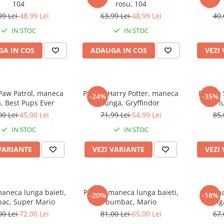
104
rosu, 104
99 Lei
48,99 Lei
63,99 Lei
48,99 Lei
40,
IN STOC
IN STOC
A IN COS
ADAUGA IN COS
VEZI
Paw Patrol, maneca
Pijama Harry Potter, maneca
Pijama
-24%
-35%
, Best Pups Ever
lunga, Gryffindor
l
00 Lei
45,00 Lei
71,99 Lei
54,99 Lei
85,
IN STOC
IN STOC
VARIANTE
VEZI VARIANTE
VEZI
aneca lunga baieti,
Pijama maneca lunga baieti,
Pijam
-20%
-18%
ac, Super Mario
bumbac, Mario
lung
00 Lei
72,00 Lei
81,00 Lei
65,00 Lei
67,