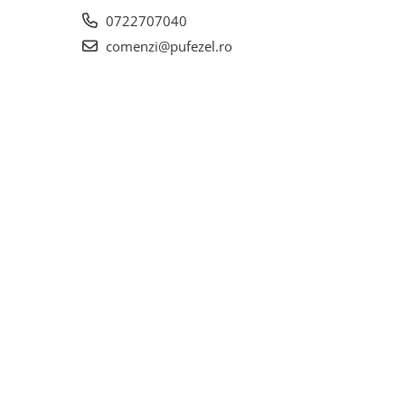
0722707040
comenzi@pufezel.ro