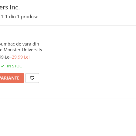
rs Inc.
1-
1
din
1
produse
bumbac de vara din
e Monster University
99 Lei
29,99 Lei
IN STOC
VARIANTE