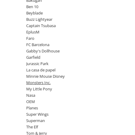
Bakugan
Power Players
Shimmer and Shine
Ben 10
Beyblade
SuperZings
Vaiana
Buzz Lightyear
Dragon Ball
Looney Tunes
Captain Tsubasa
Super Mario
LOL SURPRISE
EplusM
Hot Wheels
L.O.L Surprise!
Faro
FC Barcelona
Looney Tunes
Dora the Explorer
Gabby's Dollhouse
Nightmare before Christmas
Minions
Garfield
Snoopy
Jurassic World
Jurassic Park
SpongeBob
PJ Masks
La casa de papel
Minnie Mouse Disney
Toy Story
Doc McStuffins
Monsters Inc.
Red Bull Racing
Soy Luna
My Little Pony
Jurassic Park
Na! Na! Na! Surprise
Nasa
Ricky Zoom
Wednesday
OEM
Planes
Monsters Inc.
by TGA
Super Wings
OEM
Lion King
Superman
The Elf
My Little Pony
The Elf
Wednesday
Poopsie
Tom & Jerry