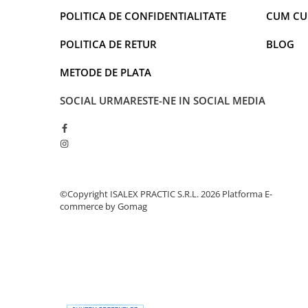
Warner
POLITICA DE CONFIDENTIALITATE
CUM C
Cry Babies
Wonder Woman
POLITICA DE RETUR
BLOG
The Grinch
METODE DE PLATA
FLAMINGO
Gorjuss
SOCIAL
URMARESTE-NE IN SOCIAL MEDIA
Incaltaminte fete
Ghete si cizme fete
Pantofi fete
Pantofi sport fete
Papuci si slapi fete
©Copyright ISALEX PRACTIC S.R.L. 2026
Platforma E-
Sandale fete
commerce by Gomag