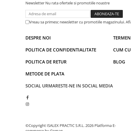
Warner
Newsletter
Nu rata ofertele si promotiile noastre
Cry Babies
Wonder Woman
Vreau sa primesc newsletter cu promotiile magazinului. Af
The Grinch
FLAMINGO
DESPRE NOI
TERMENI
Gorjuss
Incaltaminte fete
POLITICA DE CONFIDENTIALITATE
CUM C
Ghete si cizme fete
POLITICA DE RETUR
BLOG
Pantofi fete
Pantofi sport fete
METODE DE PLATA
Papuci si slapi fete
SOCIAL
URMARESTE-NE IN SOCIAL MEDIA
Sandale fete
©Copyright ISALEX PRACTIC S.R.L. 2026
Platforma E-
commerce by Gomag