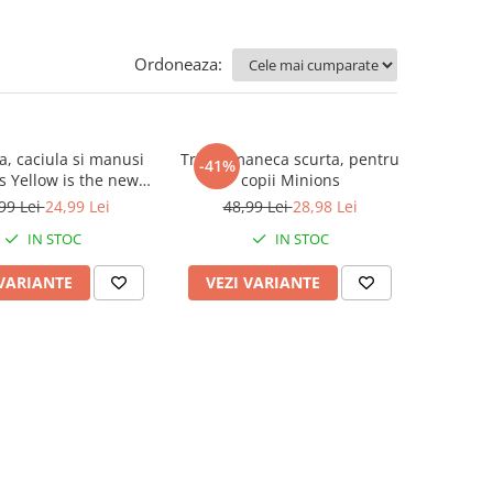
Ordoneaza:
a, caciula si manusi
Tricou maneca scurta, pentru
-41%
s Yellow is the new
copii Minions
Black
99 Lei
24,99 Lei
48,99 Lei
28,98 Lei
IN STOC
IN STOC
 VARIANTE
VEZI VARIANTE