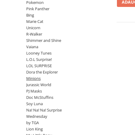
Jurassic World
Peppa Pig
Skateboard
ADAUG
Pokemon
Batman
Printesele Disney
Pink Panther
Casti protectie sport
Bing
Minions
Sonic
Manusi sport
Marie Cat
Peppa Pig
Barbie
Vehicule
Unicorn
Star Wars
Disney
Casute si Locuri de joaca
R-Walker
Real Madrid
Harry Potter
Shimmer and Shine
Corturi si casute copii
Vaiana
R-Walker
Mickey Mouse Disney
Sporturi de interior
Looney Tunes
Pokemon
Baby Shark
L.O.L Surprise!
Baby Shark
Ladybug
LOL SURPRISE
Lion King
Minecraft
Dora the Explorer
Minions
Marvel
Trolls
Jurassic World
Testoasele Ninja
Pokemon
PJ Masks
Fireman Sam
Pink Panther
Doc McStuffins
PJ Masks
SuperZings
Soy Luna
Disney
Bing
Na! Na! Na! Surprise
Wednesday
Frozen Disney
Marie Cat
by TGA
Lotto
Unicorn
Lion King
Bing
R-Walker