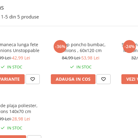
ns
1-
5
din
5
produse
 maneca lunga fete
Prosop poncho bumbac,
Set iarn
-36%
-24%
Minions Unstoppable
Minions , 60x120 cm
Minion
99 Lei
42,99 Lei
84,99 Lei
53,98 Lei
32,
IN STOC
IN STOC
VARIANTE
ADAUGA IN COS
VEZI
de plaja poliester,
ions 140x70 cm
99 Lei
28,98 Lei
IN STOC