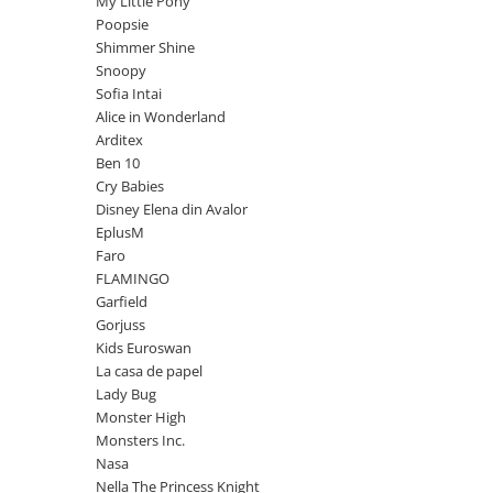
My Little Pony
Power Players
Shimmer and Shine
Poopsie
Shimmer Shine
SuperZings
Vaiana
Snoopy
Dragon Ball
Looney Tunes
Sofia Intai
Super Mario
LOL SURPRISE
Alice in Wonderland
Hot Wheels
L.O.L Surprise!
Arditex
Ben 10
Looney Tunes
Dora the Explorer
Cry Babies
Nightmare before Christmas
Minions
Disney Elena din Avalor
Snoopy
Jurassic World
EplusM
SpongeBob
PJ Masks
Faro
FLAMINGO
Toy Story
Doc McStuffins
Garfield
Red Bull Racing
Soy Luna
Gorjuss
Jurassic Park
Na! Na! Na! Surprise
Kids Euroswan
Ricky Zoom
Wednesday
La casa de papel
Lady Bug
Monsters Inc.
by TGA
Monster High
OEM
Lion King
Monsters Inc.
The Elf
My Little Pony
Nasa
Wednesday
Poopsie
Nella The Princess Knight