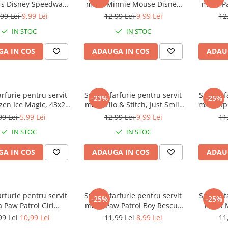
s Disney Speedway,
masa Minnie Mouse Disney
masa Pa
43x28 cm
Summer, 43x28 cm
,99 Lei
9,99 Lei
12,99 Lei
9,99 Lei
12
IN STOC
IN STOC
A IN COS
ADAUGA IN COS
ADAU
arfurie pentru servit
Suport farfurie pentru servit
Suport f
-23%
-25%
zen Ice Magic, 43x28
masa Lilo & Stitch, Just Smill
masa Sp
cm
43x28 cm
99 Lei
5,99 Lei
12,99 Lei
9,99 Lei
11
IN STOC
IN STOC
A IN COS
ADAUGA IN COS
ADAU
arfurie pentru servit
Suport farfurie pentru servit
Suport f
-25%
-25%
 Paw Patrol Girl
masa Paw Patrol Boy Rescue
masa M
powers, 43x28 cm
Pups, 43x28 cm
Fl
99 Lei
10,99 Lei
11,99 Lei
8,99 Lei
11