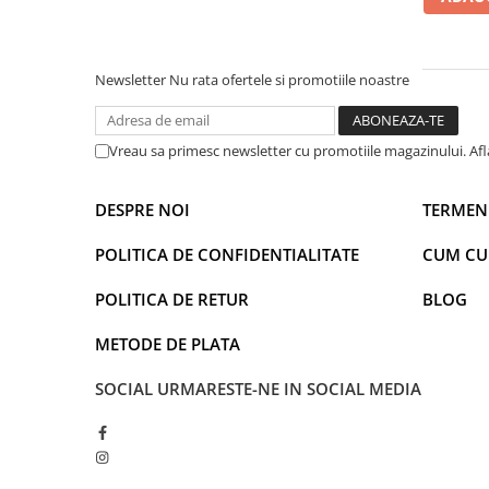
Warner
Cry Babies
Wonder Woman
Newsletter
Nu rata ofertele si promotiile noastre
The Grinch
FLAMINGO
Gorjuss
Vreau sa primesc newsletter cu promotiile magazinului. Af
Incaltaminte fete
Ghete si cizme fete
DESPRE NOI
TERMENI
Pantofi fete
POLITICA DE CONFIDENTIALITATE
CUM C
Pantofi sport fete
Papuci si slapi fete
POLITICA DE RETUR
BLOG
Sandale fete
METODE DE PLATA
SOCIAL
URMARESTE-NE IN SOCIAL MEDIA