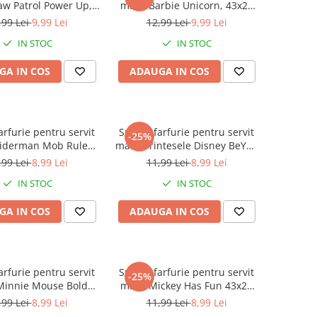
w Patrol Power Up,
masa Barbie Unicorn, 43x28
43x28 cm
cm
,99 Lei
9,99 Lei
12,99 Lei
9,99 Lei
IN STOC
IN STOC
GA IN COS
ADAUGA IN COS
arfurie pentru servit
Suport farfurie pentru servit
-25%
iderman Mob Rules,
masa Printesele Disney BeYou
43x28 cm
Tiful, 43x28 cm
,99 Lei
8,99 Lei
11,99 Lei
8,99 Lei
IN STOC
IN STOC
GA IN COS
ADAUGA IN COS
arfurie pentru servit
Suport farfurie pentru servit
-25%
innie Mouse Bold
masa Mickey Has Fun 43x28
orals, 43x28 cm
cm
,99 Lei
8,99 Lei
11,99 Lei
8,99 Lei