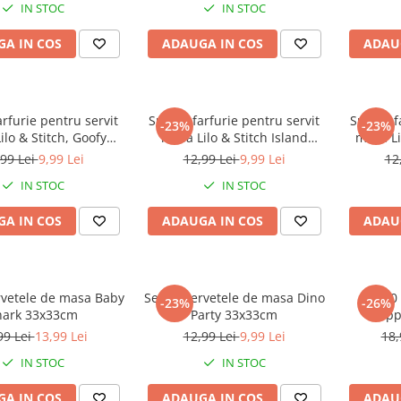
IN STOC
IN STOC
A IN COS
ADAUGA IN COS
ADAU
arfurie pentru servit
Suport farfurie pentru servit
Suport f
-23%
-23%
ilo & Stitch, Goofy
masa Lilo & Stitch Island
masa Li
43x28 cm
43x28 cm
,99 Lei
9,99 Lei
12,99 Lei
9,99 Lei
12
IN STOC
IN STOC
A IN COS
ADAUGA IN COS
ADAU
rvetele de masa Baby
Set 20 servetele de masa Dino
Set 20
-23%
-26%
hark 33x33cm
Party 33x33cm
Pepp
99 Lei
13,99 Lei
12,99 Lei
9,99 Lei
18,
IN STOC
IN STOC
A IN COS
ADAUGA IN COS
ADAU