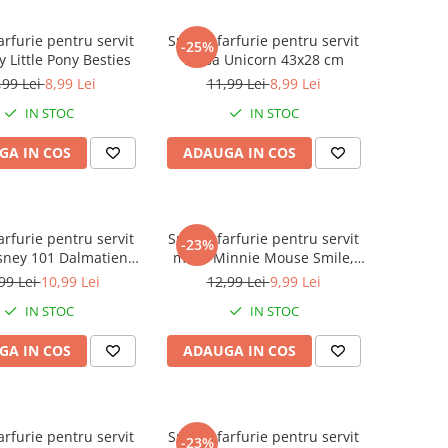
arfurie pentru servit
Suport farfurie pentru servit
-25%
 Little Pony Besties
masa Unicorn 43x28 cm
,99 Lei
8,99 Lei
11,99 Lei
8,99 Lei
IN STOC
IN STOC
GA IN COS
ADAUGA IN COS
arfurie pentru servit
Suport farfurie pentru servit
-23%
ney 101 Dalmatieni,
masa Minnie Mouse Smile,
43x28 cm
43x28 cm
99 Lei
10,99 Lei
12,99 Lei
9,99 Lei
IN STOC
IN STOC
GA IN COS
ADAUGA IN COS
arfurie pentru servit
Suport farfurie pentru servit
-23%