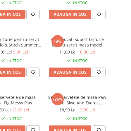
IN STOC
IN STOC
GA IN COS
ADAUGA IN COS
arfurie pentru servit
Set 3 bucati suport farfurie
-9%
lo & Stitch Summer
pentru servit masa model
43x28 cm
Paste 42x27 cm
,99 Lei
9,99 Lei
11,00 Lei
10,00 Lei
IN STOC
IN STOC
GA IN COS
ADAUGA IN COS
 servetele de masa
Set 20 servetele de masa Paw
-26%
a Pig Messy Play
Patrol Skye And Everest
33x33cm
33x33cm
99 Lei
13,99 Lei
18,99 Lei
13,99 Lei
IN STOC
IN STOC
GA IN COS
ADAUGA IN COS