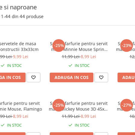
e si naproane
1-
44
din
44
produse
 servetele de masa
Suport farfurie pentru servit
Suport f
-25%
-23%
Constructii 33x33cm
masa Minnie Mouse Spring
masa Lilo
Look, 43x28 cm
,99 Lei
9,99 Lei
11,99 Lei
8,99 Lei
12
IN STOC
IN STOC
A IN COS
ADAUGA IN COS
ADAU
arfurie pentru servit
Suport farfurie pentru servit
Suport f
-25%
-27%
nie Mouse, Flamingo
masa Mickey Mouse 3D 45x30
masa Te
cm
,99 Lei
8,99 Lei
11,99 Lei
8,99 Lei
10
IN STOC
IN STOC