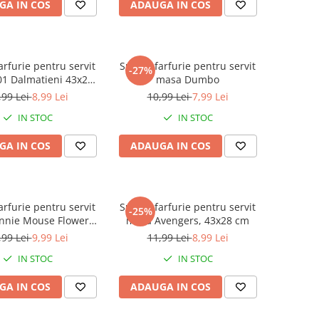
GA IN COS
ADAUGA IN COS
arfurie pentru servit
Suport farfurie pentru servit
-27%
1 Dalmatieni 43x28
masa Dumbo
cm
,99 Lei
8,99 Lei
10,99 Lei
7,99 Lei
IN STOC
IN STOC
GA IN COS
ADAUGA IN COS
arfurie pentru servit
Suport farfurie pentru servit
-25%
nnie Mouse Flowers,
masa Avengers, 43x28 cm
43x28 cm
,99 Lei
9,99 Lei
11,99 Lei
8,99 Lei
IN STOC
IN STOC
GA IN COS
ADAUGA IN COS