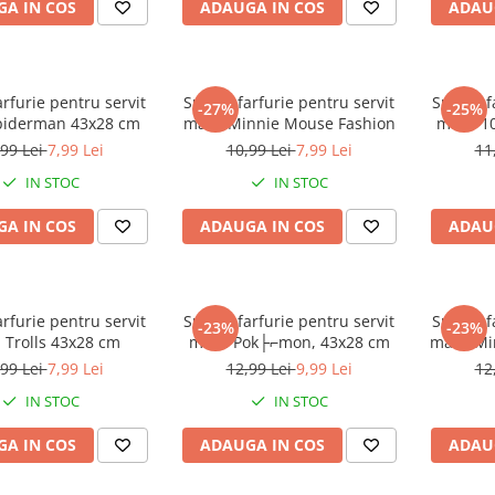
A IN COS
ADAUGA IN COS
ADAU
arfurie pentru servit
Suport farfurie pentru servit
Suport f
-27%
-25%
piderman 43x28 cm
masa Minnie Mouse Fashion
masa 10
,99 Lei
7,99 Lei
10,99 Lei
7,99 Lei
11
IN STOC
IN STOC
A IN COS
ADAUGA IN COS
ADAU
arfurie pentru servit
Suport farfurie pentru servit
Suport f
-23%
-23%
 Trolls 43x28 cm
masa Pok├⌐mon, 43x28 cm
masa Mi
,99 Lei
7,99 Lei
12,99 Lei
9,99 Lei
12
IN STOC
IN STOC
A IN COS
ADAUGA IN COS
ADAU