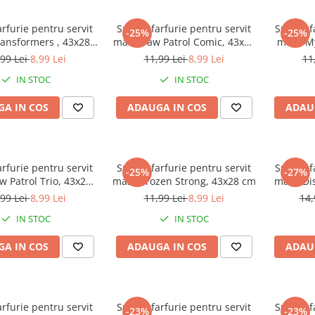
arfurie pentru servit
Suport farfurie pentru servit
Suport f
-25%
-25%
ansformers , 43x28
masa Paw Patrol Comic, 43x28
masa My
cm
cm
,99 Lei
8,99 Lei
11,99 Lei
8,99 Lei
11
IN STOC
IN STOC
A IN COS
ADAUGA IN COS
ADAU
arfurie pentru servit
Suport farfurie pentru servit
Suport f
-25%
-27%
 Patrol Trio, 43x28
masa Frozen Strong, 43x28 cm
masa Dis
cm
,99 Lei
8,99 Lei
11,99 Lei
8,99 Lei
14,
IN STOC
IN STOC
A IN COS
ADAUGA IN COS
ADAU
arfurie pentru servit
Suport farfurie pentru servit
Suport f
-23%
-23%