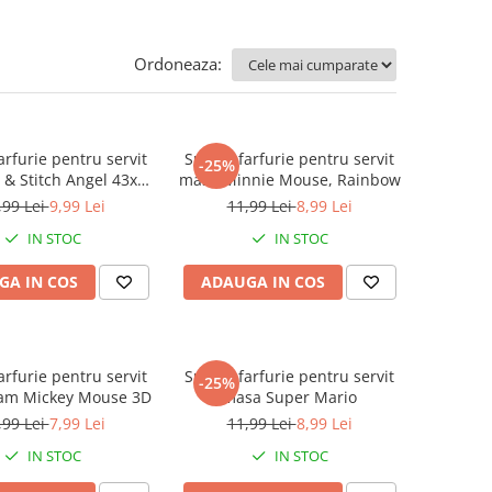
Ordoneaza:
arfurie pentru servit
Suport farfurie pentru servit
-25%
 & Stitch Angel 43x28
masa Minnie Mouse, Rainbow
cm
,99 Lei
9,99 Lei
11,99 Lei
8,99 Lei
IN STOC
IN STOC
GA IN COS
ADAUGA IN COS
arfurie pentru servit
Suport farfurie pentru servit
-25%
am Mickey Mouse 3D
masa Super Mario
,99 Lei
7,99 Lei
11,99 Lei
8,99 Lei
IN STOC
IN STOC