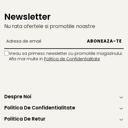
Faro
Shimmer Shine
FC Barcelona
Snoopy
Newsletter
La casa de papel
Sofia Intai
Nu rata ofertele si promotiile noastre
Minnie Mouse Disney
FC Barcelona
Nasa
Red Bull Racing
Super Wings
Monster High
Garfield
Toy Story
Vreau sa primesc newsletter cu promotiile magazinului.
Perletti
OEM
Afla mai multe in
Politica de Confidentialitate
Warner
Dory
The Grinch
Lady Bug
Gabby's Dollhouse
Powerpuff Girls
Ben 10
VAMPIRINA
Beyblade
Zhu Zhu Pets
Despre Noi
Captain Tsubasa
Super Wings
Politica De Confidentialitate
44 Cats
Disney Elena din Avalor
Superman
Pusheen
Politica De Retur
Vaiana
Rainbow Castle