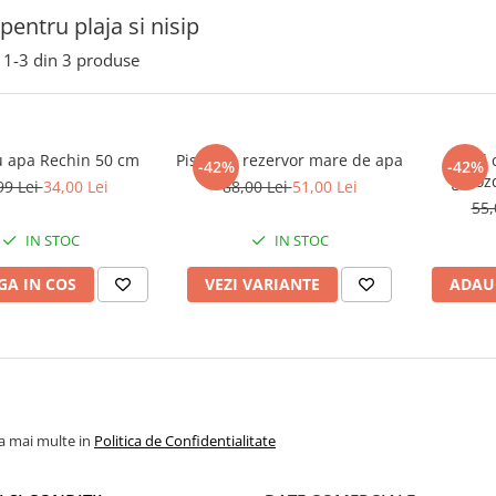
 pentru plaja si nisip
1-
3
din
3
produse
cu apa Rechin 50 cm
Pistol cu rezervor mare de apa
Pistol
-42%
-42%
ghioz
99 Lei
34,00 Lei
88,00 Lei
51,00 Lei
55,
IN STOC
IN STOC
A IN COS
VEZI VARIANTE
ADAU
la mai multe in
Politica de Confidentialitate