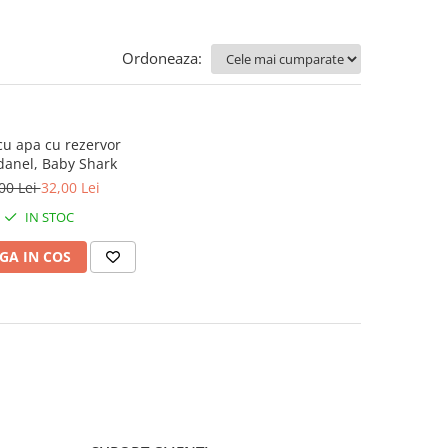
Ordoneaza:
 cu apa cu rezervor
danel, Baby Shark
00 Lei
32,00 Lei
IN STOC
GA IN COS