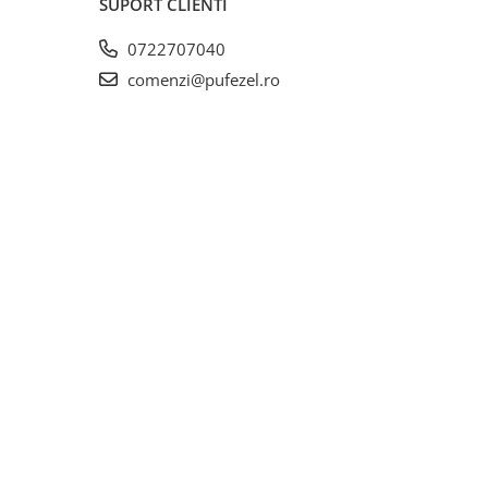
SUPORT CLIENTI
0722707040
comenzi@pufezel.ro