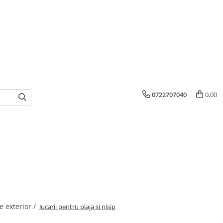
0722707040
0,00
de exterior /
Jucarii pentru plaja si nisip