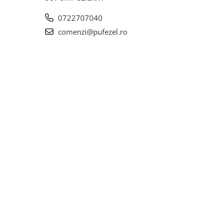
0722707040
comenzi@pufezel.ro