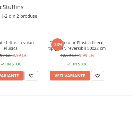
Stuffins
1-
2
din
2
produse
aie fetite cu volan
Fular circular Plusica fleece,
-23%
Plusica
tip guler, reversibil 50x22 cm
,99 Lei
9,99 Lei
12,99 Lei
9,99 Lei
IN STOC
IN STOC
VARIANTE
VEZI VARIANTE