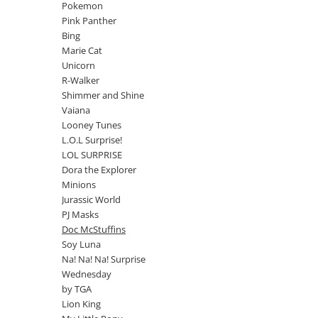
Jurassic World
Peppa Pig
Skateboard
Pokemon
Batman
Printesele Disney
Pink Panther
Casti protectie sport
Bing
Minions
Sonic
Manusi sport
Marie Cat
Peppa Pig
Barbie
Vehicule
Unicorn
Star Wars
Disney
Casute si Locuri de joaca
R-Walker
Real Madrid
Harry Potter
Shimmer and Shine
Corturi si casute copii
Vaiana
R-Walker
Mickey Mouse Disney
Sporturi de interior
Looney Tunes
Pokemon
Baby Shark
L.O.L Surprise!
Baby Shark
Ladybug
LOL SURPRISE
Lion King
Minecraft
Dora the Explorer
Minions
Marvel
Trolls
Jurassic World
Testoasele Ninja
Pokemon
PJ Masks
Fireman Sam
Pink Panther
Doc McStuffins
PJ Masks
SuperZings
Soy Luna
Disney
Bing
Na! Na! Na! Surprise
Wednesday
Frozen Disney
Marie Cat
by TGA
Lotto
Unicorn
Lion King
Bing
R-Walker