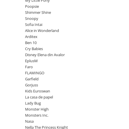
My Little Pony
Power Players
Shimmer and Shine
Poopsie
Shimmer Shine
SuperZings
Vaiana
Snoopy
Dragon Ball
Looney Tunes
Sofia Intai
Super Mario
LOL SURPRISE
Alice in Wonderland
Hot Wheels
L.O.L Surprise!
Arditex
Ben 10
Looney Tunes
Dora the Explorer
Cry Babies
Nightmare before Christmas
Minions
Disney Elena din Avalor
Snoopy
Jurassic World
EplusM
SpongeBob
PJ Masks
Faro
FLAMINGO
Toy Story
Doc McStuffins
Garfield
Red Bull Racing
Soy Luna
Gorjuss
Jurassic Park
Na! Na! Na! Surprise
Kids Euroswan
Ricky Zoom
Wednesday
La casa de papel
Lady Bug
Monsters Inc.
by TGA
Monster High
OEM
Lion King
Monsters Inc.
The Elf
My Little Pony
Nasa
Wednesday
Poopsie
Nella The Princess Knight