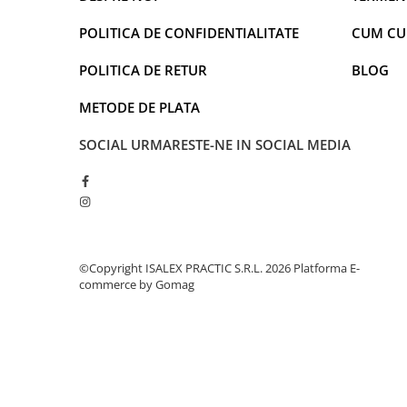
Warner
Cry Babies
POLITICA DE CONFIDENTIALITATE
CUM C
Wonder Woman
POLITICA DE RETUR
BLOG
The Grinch
FLAMINGO
METODE DE PLATA
Gorjuss
SOCIAL
URMARESTE-NE IN SOCIAL MEDIA
Incaltaminte fete
Ghete si cizme fete
Pantofi fete
Pantofi sport fete
Papuci si slapi fete
Sandale fete
©Copyright ISALEX PRACTIC S.R.L. 2026
Platforma E-
commerce by Gomag