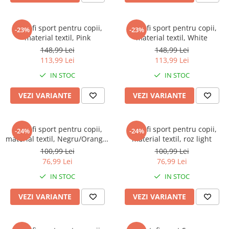
Pantofi sport pentru copii,
Pantofi sport pentru copii,
-23%
-23%
material textil, Pink
material textil, White
148,99 Lei
148,99 Lei
113,99 Lei
113,99 Lei
IN STOC
IN STOC
VEZI VARIANTE
VEZI VARIANTE
Pantofi sport pentru copii,
Pantofi sport pentru copii,
-24%
-24%
material textil, Negru/Orange,
material textil, roz light
inchidere cu arici si sireturi
100,99 Lei
100,99 Lei
elastice
76,99 Lei
76,99 Lei
IN STOC
IN STOC
VEZI VARIANTE
VEZI VARIANTE