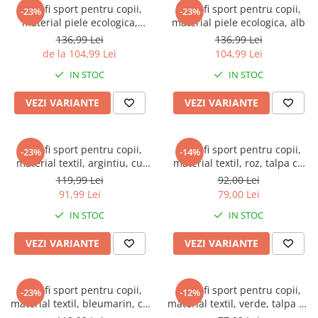
Captain america
Marvel
Pantofi sport pentru copii,
Pantofi sport pentru copii,
-23%
-23%
material piele ecologica,
material piele ecologica, alb
Bakugan
Monsters Inc.
argintiu
136,99 Lei
136,99 Lei
Liga Dreptatii
The Elf
de la 104,99 Lei
104,99 Lei
Buzz Lightyear
Faro
IN STOC
IN STOC
My Little Pony
La casa de papel
Planes
Nasa
VEZI VARIANTE
VEZI VARIANTE
EplusM
Kids Euroswan
Tom & Jerry
Rainbow High
Pantofi sport pentru copii,
Pantofi sport pentru copii,
-23%
-14%
Transformers
Garfield
material textil, argintiu, cu
material textil, roz, talpa cu
Arditex
Ben 10
leduri
leduri
119,99 Lei
92,00 Lei
Top Wings
Petshop
91,99 Lei
79,00 Lei
Incaltaminte baieti
Nightmare before Christmas
IN STOC
IN STOC
Alice in Wonderland
Ghete si cizme baieti
VEZI VARIANTE
VEZI VARIANTE
EplusM
Pantofi baieti
Nella The Princess Knight
Pantofi sport baieti
Perletti
Papuci si slapi baieti
Pantofi sport pentru copii,
Pantofi sport pentru copii,
-23%
-12%
Arditex
material textil, bleumarin, cu
material textil, verde, talpa cu
Sandale baieti
leduri
leduri