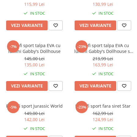
115,99 Lei
130,99 Lei
IN STOC
IN STOC
VEZI VARIANTE
VEZI VARIANTE
Pantofi sport talpa EVA cu
Pantofi sport talpa EVA cu
-7%
-23%
lumini Gabby's Dollhouse
lumini Gabby's Dollhouse si
Pandy Paws
145,00 Lei
213,99 Lei
135,00 Lei
163,99 Lei
IN STOC
IN STOC
VEZI VARIANTE
VEZI VARIANTE
Pantofi sport Jurassic World
Pantofi sport fara siret Star
-5%
-23%
149,00 Lei
162,99 Lei
142,00 Lei
124,99 Lei
IN STOC
IN STOC