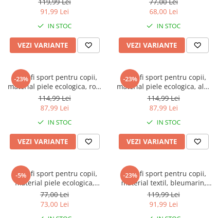
Warner
119,99 Lei
77,00 Lei
91,99 Lei
68,00 Lei
Cry Babies
IN STOC
IN STOC
Wonder Woman
The Grinch
VEZI VARIANTE
VEZI VARIANTE
FLAMINGO
Gorjuss
Pantofi sport pentru copii,
Pantofi sport pentru copii,
Incaltaminte fete
-23%
-23%
material piele ecologica, roz,
material piele ecologica, alb,
Ghete si cizme fete
Heart
Heart
114,99 Lei
114,99 Lei
Pantofi fete
87,99 Lei
87,99 Lei
Pantofi sport fete
IN STOC
IN STOC
Papuci si slapi fete
VEZI VARIANTE
VEZI VARIANTE
Sandale fete
Pantofi sport pentru copii,
Pantofi sport pentru copii,
-5%
-23%
material piele ecologica,
material textil, bleumarin,
negru, Kids
model fluturi si talpa cu leduri
77,00 Lei
119,99 Lei
73,00 Lei
91,99 Lei