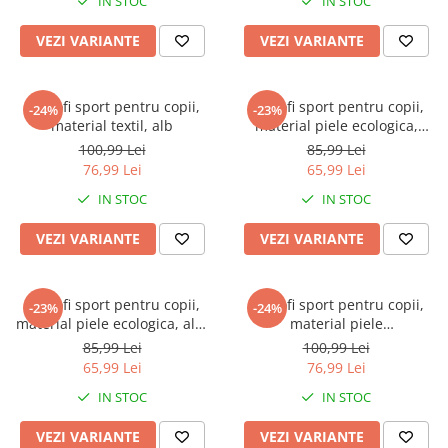
IN STOC
IN STOC
VEZI VARIANTE
VEZI VARIANTE
Pantofi sport pentru copii,
Pantofi sport pentru copii,
-24%
-23%
material textil, alb
material piele ecologica,
roz/mov
100,99 Lei
85,99 Lei
76,99 Lei
65,99 Lei
IN STOC
IN STOC
VEZI VARIANTE
VEZI VARIANTE
Pantofi sport pentru copii,
Pantofi sport pentru copii,
-23%
-24%
material piele ecologica, alb,
material piele
Star yellow
ecologica,negru/orange Star
85,99 Lei
100,99 Lei
65,99 Lei
76,99 Lei
IN STOC
IN STOC
VEZI VARIANTE
VEZI VARIANTE