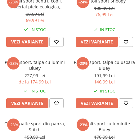
Pantofi sport pentru copii,
Pantofi sport Snoopy
-23%
-24%
material piele ecologica,
100,99 Lei
multicolor, Fashion
90,99 Lei
76,99 Lei
69,99 Lei
IN STOC
IN STOC
VEZI VARIANTE
VEZI VARIANTE
Pantofi sport, talpa cu lumini
Pantofi sport, talpa cu usoara
-23%
-23%
Bluey
Bluey
227,99 Lei
191,99 Lei
de la 174,99 Lei
146,99 Lei
IN STOC
IN STOC
VEZI VARIANTE
VEZI VARIANTE
Ghete inalte sport din panza,
Pantofi sport cu luminite
-23%
-23%
Stitch
Bluey
150,99 Lei
170,99 Lei