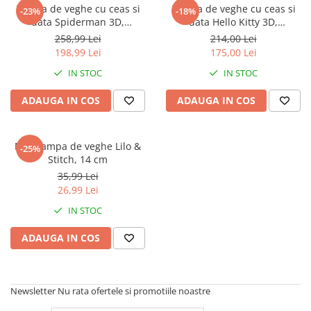
Captain america
Marvel
Lampa de veghe cu ceas si
Lampa de veghe cu ceas si
-23%
-18%
data Spiderman 3D,
data Hello Kitty 3D,
Bakugan
Monsters Inc.
21,4x13x13cm
21,4x13x13cm
258,99 Lei
214,00 Lei
Liga Dreptatii
The Elf
198,99 Lei
175,00 Lei
Buzz Lightyear
Faro
IN STOC
IN STOC
My Little Pony
La casa de papel
Planes
Nasa
ADAUGA IN COS
ADAUGA IN COS
EplusM
Kids Euroswan
Tom & Jerry
Rainbow High
Mini lampa de veghe Lilo &
-25%
Transformers
Garfield
Stitch, 14 cm
Arditex
Ben 10
35,99 Lei
Top Wings
Petshop
26,99 Lei
Incaltaminte baieti
Nightmare before Christmas
IN STOC
Alice in Wonderland
Ghete si cizme baieti
ADAUGA IN COS
EplusM
Pantofi baieti
Nella The Princess Knight
Pantofi sport baieti
Perletti
Papuci si slapi baieti
Newsletter
Nu rata ofertele si promotiile noastre
Arditex
Sandale baieti