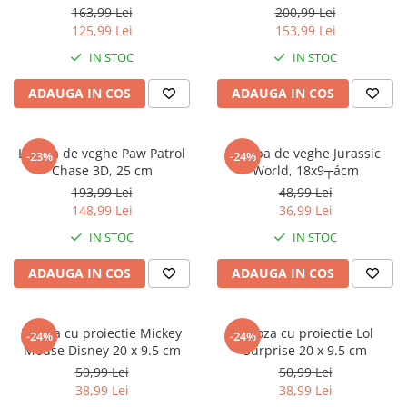
Jurassic World
Peppa Pig
Skateboard
163,99 Lei
200,99 Lei
Batman
Printesele Disney
Casti protectie sport
125,99 Lei
153,99 Lei
Minions
Sonic
Manusi sport
IN STOC
IN STOC
Peppa Pig
Barbie
Vehicule
ADAUGA IN COS
ADAUGA IN COS
Star Wars
Disney
Casute si Locuri de joaca
Real Madrid
Harry Potter
Corturi si casute copii
R-Walker
Mickey Mouse Disney
Lampa de veghe Paw Patrol
Lampa de veghe Jurassic
Sporturi de interior
-23%
-24%
Pokemon
Baby Shark
Chase 3D, 25 cm
World, 18x9┬ácm
Baby Shark
Ladybug
193,99 Lei
48,99 Lei
148,99 Lei
36,99 Lei
Lion King
Minecraft
Marvel
Trolls
IN STOC
IN STOC
Testoasele Ninja
Pokemon
ADAUGA IN COS
ADAUGA IN COS
Fireman Sam
Pink Panther
PJ Masks
SuperZings
Disney
Bing
Veioza cu proiectie Mickey
Veioza cu proiectie Lol
-24%
-24%
Mouse Disney 20 x 9.5 cm
Surprise 20 x 9.5 cm
Frozen Disney
Marie Cat
50,99 Lei
50,99 Lei
Lotto
Unicorn
38,99 Lei
38,99 Lei
Bing
R-Walker