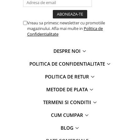
Warner
Cry Babies
Wonder Woman
Vreau sa primesc newsletter cu promotiile
The Grinch
magazinului. Afla mai multe in
Politica de
FLAMINGO
Confidentialitate
Gorjuss
Incaltaminte fete
DESPRE NOI
Ghete si cizme fete
POLITICA DE CONFIDENTIALITATE
Pantofi fete
Pantofi sport fete
POLITICA DE RETUR
Papuci si slapi fete
METODE DE PLATA
Sandale fete
TERMENI SI CONDITII
CUM CUMPAR
BLOG