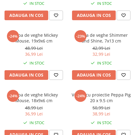
IN STOC
IN STOC
Power Players
Shimmer and Shine
SuperZings
Vaiana
ADAUGA IN COS
ADAUGA IN COS
Dragon Ball
Looney Tunes
Super Mario
LOL SURPRISE
Lampa de veghe Mickey
Lampa de veghe Shimmer
-24%
-23%
Hot Wheels
L.O.L Surprise!
Mouse, 19x9x6 cm
and Shine, 7x13 cm
Looney Tunes
Dora the Explorer
48,99 Lei
42,99 Lei
Nightmare before Christmas
Minions
36,99 Lei
32,99 Lei
Snoopy
Jurassic World
IN STOC
IN STOC
SpongeBob
PJ Masks
ADAUGA IN COS
ADAUGA IN COS
Toy Story
Doc McStuffins
Red Bull Racing
Soy Luna
Jurassic Park
Na! Na! Na! Surprise
Lampa de veghe Mickey
Veioza cu proiectie Peppa Pig
-24%
-24%
Ricky Zoom
Wednesday
Mouse, 18x9x6 cm
20 x 9.5 cm
48,99 Lei
50,99 Lei
Monsters Inc.
by TGA
36,99 Lei
38,99 Lei
OEM
Lion King
IN STOC
IN STOC
The Elf
My Little Pony
Wednesday
Poopsie
ADAUGA IN COS
ADAUGA IN COS