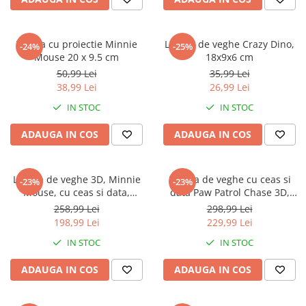
Faro
Shimmer Shine
FC Barcelona
Snoopy
Veioza cu proiectie Minnie
Lampa de veghe Crazy Dino,
La casa de papel
Sofia Intai
-24%
-25%
Mouse 20 x 9.5 cm
18x9x6 cm
Minnie Mouse Disney
FC Barcelona
50,99 Lei
35,99 Lei
Nasa
Red Bull Racing
38,99 Lei
26,99 Lei
Super Wings
Monster High
IN STOC
IN STOC
Garfield
Toy Story
ADAUGA IN COS
ADAUGA IN COS
Perletti
OEM
Warner
Dory
The Grinch
Lady Bug
Lampa de veghe 3D, Minnie
Lampa de veghe cu ceas si
-23%
-23%
Gabby's Dollhouse
Powerpuff Girls
Mouse, cu ceas si data,
data Paw Patrol Chase 3D,
25x13,5x13cm
21,4x13x13cm
Ben 10
VAMPIRINA
258,99 Lei
298,99 Lei
198,99 Lei
229,99 Lei
Beyblade
Zhu Zhu Pets
Captain Tsubasa
Super Wings
IN STOC
IN STOC
44 Cats
Disney Elena din Avalor
ADAUGA IN COS
ADAUGA IN COS
Superman
Pusheen
Vaiana
Rainbow Castle