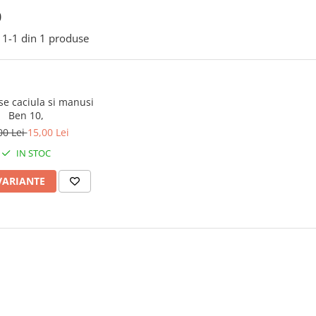
0
1-
1
din
1
produse
se caciula si manusi
Ben 10,
00 Lei
15,00 Lei
IN STOC
VARIANTE