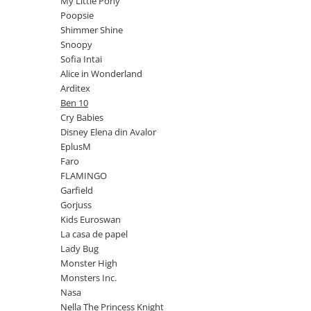
My Little Pony
Power Players
Shimmer and Shine
Poopsie
Shimmer Shine
SuperZings
Vaiana
Snoopy
Dragon Ball
Looney Tunes
Sofia Intai
Super Mario
LOL SURPRISE
Alice in Wonderland
Hot Wheels
L.O.L Surprise!
Arditex
Ben 10
Looney Tunes
Dora the Explorer
Cry Babies
Nightmare before Christmas
Minions
Disney Elena din Avalor
Snoopy
Jurassic World
EplusM
SpongeBob
PJ Masks
Faro
FLAMINGO
Toy Story
Doc McStuffins
Garfield
Red Bull Racing
Soy Luna
Gorjuss
Jurassic Park
Na! Na! Na! Surprise
Kids Euroswan
Ricky Zoom
Wednesday
La casa de papel
Lady Bug
Monsters Inc.
by TGA
Monster High
OEM
Lion King
Monsters Inc.
The Elf
My Little Pony
Nasa
Wednesday
Poopsie
Nella The Princess Knight