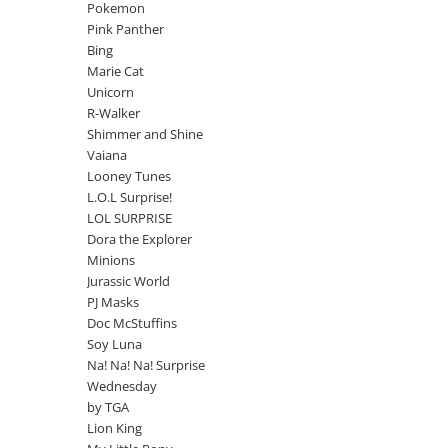
Jurassic World
Peppa Pig
Skateboard
Pokemon
Batman
Printesele Disney
Pink Panther
Casti protectie sport
Bing
Minions
Sonic
Manusi sport
Marie Cat
Peppa Pig
Barbie
Vehicule
Unicorn
Star Wars
Disney
Casute si Locuri de joaca
R-Walker
Real Madrid
Harry Potter
Shimmer and Shine
Corturi si casute copii
Vaiana
R-Walker
Mickey Mouse Disney
Sporturi de interior
Looney Tunes
Pokemon
Baby Shark
L.O.L Surprise!
Baby Shark
Ladybug
LOL SURPRISE
Lion King
Minecraft
Dora the Explorer
Minions
Marvel
Trolls
Jurassic World
Testoasele Ninja
Pokemon
PJ Masks
Fireman Sam
Pink Panther
Doc McStuffins
PJ Masks
SuperZings
Soy Luna
Disney
Bing
Na! Na! Na! Surprise
Wednesday
Frozen Disney
Marie Cat
by TGA
Lotto
Unicorn
Lion King
Bing
R-Walker