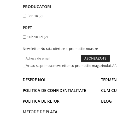
Captain america
Marvel
PRODUCATORI
Bakugan
Monsters Inc.
Ben 10
(2)
Liga Dreptatii
The Elf
Buzz Lightyear
Faro
PRET
My Little Pony
La casa de papel
Planes
Nasa
Sub 50 Lei
(2)
EplusM
Kids Euroswan
Newsletter
Nu rata ofertele si promotiile noastre
Tom & Jerry
Rainbow High
Transformers
Garfield
Arditex
Ben 10
Vreau sa primesc newsletter cu promotiile magazinului. Af
Top Wings
Petshop
Incaltaminte baieti
Nightmare before Christmas
DESPRE NOI
TERMENI
Alice in Wonderland
Ghete si cizme baieti
POLITICA DE CONFIDENTIALITATE
CUM C
EplusM
Pantofi baieti
Nella The Princess Knight
Pantofi sport baieti
POLITICA DE RETUR
BLOG
Perletti
Papuci si slapi baieti
Arditex
METODE DE PLATA
Sandale baieti