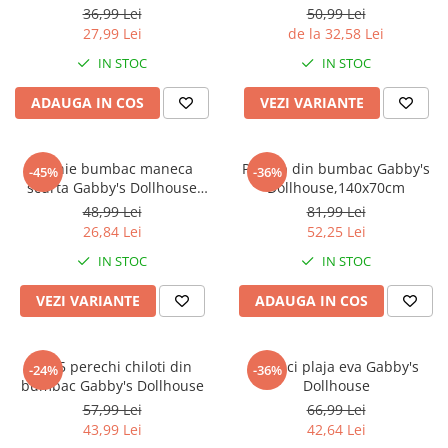
Jurassic World
Peppa Pig
Skateboard
36,99 Lei
50,99 Lei
Batman
Printesele Disney
Casti protectie sport
27,99 Lei
de la 32,58 Lei
Minions
Sonic
Manusi sport
IN STOC
IN STOC
Peppa Pig
Barbie
Vehicule
ADAUGA IN COS
VEZI VARIANTE
Star Wars
Disney
Casute si Locuri de joaca
Real Madrid
Harry Potter
Corturi si casute copii
R-Walker
Mickey Mouse Disney
Rochie bumbac maneca
Prosop din bumbac Gabby's
Sporturi de interior
-45%
-36%
Pokemon
Baby Shark
scurta Gabby's Dollhouse
Dollhouse,140x70cm
Chillin
Baby Shark
Ladybug
48,99 Lei
81,99 Lei
26,84 Lei
52,25 Lei
Lion King
Minecraft
Marvel
Trolls
IN STOC
IN STOC
Testoasele Ninja
Pokemon
VEZI VARIANTE
ADAUGA IN COS
Fireman Sam
Pink Panther
PJ Masks
SuperZings
Disney
Bing
Set 5 perechi chiloti din
Papuci plaja eva Gabby's
-24%
-36%
bumbac Gabby's Dollhouse
Dollhouse
Frozen Disney
Marie Cat
57,99 Lei
66,99 Lei
Lotto
Unicorn
43,99 Lei
42,64 Lei
Bing
R-Walker