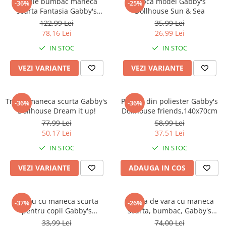
Rochie bumbac maneca
Sapca model Gabby's
-36%
-25%
scurta Fantasia Gabby's
Dollhouse Sun & Sea
Dollhouse
122,99 Lei
35,99 Lei
78,16 Lei
26,99 Lei
IN STOC
IN STOC
VEZI VARIANTE
VEZI VARIANTE
Tricou maneca scurta Gabby's
Prosop din poliester Gabby's
-36%
-36%
Dollhouse Dream it up!
Dollhouse friends,140x70cm
77,99 Lei
58,99 Lei
50,17 Lei
37,51 Lei
IN STOC
IN STOC
VEZI VARIANTE
ADAUGA IN COS
Tricou cu maneca scurta
Pijama de vara cu maneca
-37%
-26%
pentru copii Gabby's
scurta, bumbac, Gabby's
Dollhouse Sirena
Dollhouse Meow Time
33,99 Lei
74,00 Lei