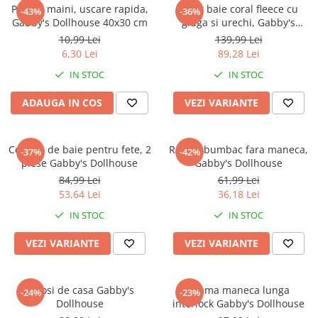
Captain america
Marvel
Prosop maini, uscare rapida,
Halat baie coral fleece cu
-43%
-36%
Gabby's Dollhouse 40x30 cm
gluga si urechi, Gabby's
Bakugan
Monsters Inc.
Dollhouse
10,99 Lei
139,99 Lei
Liga Dreptatii
The Elf
6,30 Lei
89,28 Lei
Buzz Lightyear
Faro
IN STOC
IN STOC
My Little Pony
La casa de papel
Planes
Nasa
ADAUGA IN COS
VEZI VARIANTE
EplusM
Kids Euroswan
Tom & Jerry
Rainbow High
Costum de baie pentru fete, 2
Rochie bumbac fara maneca,
-37%
-42%
Transformers
Garfield
piese Gabby's Dollhouse
Gabby's Dollhouse
Arditex
Ben 10
84,99 Lei
61,99 Lei
Top Wings
Petshop
53,64 Lei
36,18 Lei
Incaltaminte baieti
Nightmare before Christmas
IN STOC
IN STOC
Alice in Wonderland
Ghete si cizme baieti
VEZI VARIANTE
VEZI VARIANTE
EplusM
Pantofi baieti
Nella The Princess Knight
Pantofi sport baieti
Perletti
Papuci si slapi baieti
Botosi de casa Gabby's
Pijama maneca lunga
-24%
-23%
Arditex
Dollhouse
interlock Gabby's Dollhouse
Sandale baieti