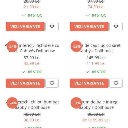
Warner
28,99 Lei
97,99 Lei
21,99 Lei
74,99 Lei
Cry Babies
IN STOC
IN STOC
Wonder Woman
The Grinch
VEZI VARIANTE
VEZI VARIANTE
FLAMINGO
Gorjuss
Pantofi interior, inchidere cu
Cizme de cauciuc cu siret
Incaltaminte fete
-24%
-23%
arici, Gabby's Dollhouse
Gabby's Dollhouse
Ghete si cizme fete
57,99 Lei
145,99 Lei
Pantofi fete
43,99 Lei
111,99 Lei
Pantofi sport fete
IN STOC
IN STOC
Papuci si slapi fete
VEZI VARIANTE
VEZI VARIANTE
Sandale fete
Set 3 perechi chiloti bumbac
Costum de baie intreg
-24%
-31%
Gabby's Dollhouse
Gabby's Dollhouse
48,99 Lei
86,00 Lei
36,99 Lei
de la 59,49 Lei