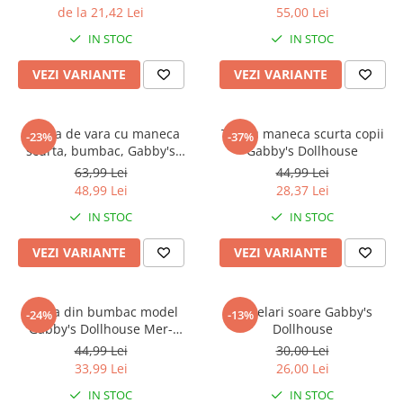
de la 21,42 Lei
55,00 Lei
IN STOC
IN STOC
VEZI VARIANTE
VEZI VARIANTE
Pijama de vara cu maneca
Tricou maneca scurta copii
-23%
-37%
scurta, bumbac, Gabby's
Gabby's Dollhouse
Dollhouse Treat Time
63,99 Lei
44,99 Lei
48,99 Lei
28,37 Lei
IN STOC
IN STOC
VEZI VARIANTE
VEZI VARIANTE
Sapca din bumbac model
Ochelari soare Gabby's
-24%
-13%
Gabby's Dollhouse Mer-
Dollhouse
mazing
44,99 Lei
30,00 Lei
33,99 Lei
26,00 Lei
IN STOC
IN STOC