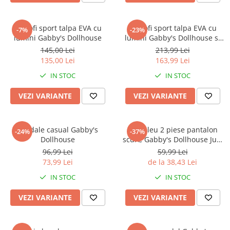
Pantofi sport talpa EVA cu
Pantofi sport talpa EVA cu
-7%
-23%
lumini Gabby's Dollhouse
lumini Gabby's Dollhouse si
Pandy Paws
145,00 Lei
213,99 Lei
135,00 Lei
163,99 Lei
IN STOC
IN STOC
VEZI VARIANTE
VEZI VARIANTE
Sandale casual Gabby's
Compleu 2 piese pantalon
-24%
-37%
Dollhouse
scurt, Gabby's Dollhouse Just
Chillin'
96,99 Lei
59,99 Lei
73,99 Lei
de la 38,43 Lei
IN STOC
IN STOC
VEZI VARIANTE
VEZI VARIANTE