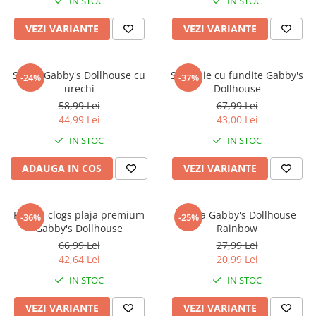
IN STOC
IN STOC
VEZI VARIANTE
VEZI VARIANTE
Sapca Gabby's Dollhouse cu
Slip baie cu fundite Gabby's
-24%
-37%
urechi
Dollhouse
58,99 Lei
67,99 Lei
44,99 Lei
43,00 Lei
IN STOC
IN STOC
ADAUGA IN COS
VEZI VARIANTE
Papuci clogs plaja premium
Sapca Gabby's Dollhouse
-36%
-25%
Gabby's Dollhouse
Rainbow
66,99 Lei
27,99 Lei
42,64 Lei
20,99 Lei
IN STOC
IN STOC
VEZI VARIANTE
VEZI VARIANTE