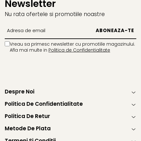
Newsletter
Power Players
Shimmer and Shine
Nu rata ofertele si promotiile noastre
SuperZings
Vaiana
Dragon Ball
Looney Tunes
Super Mario
LOL SURPRISE
Hot Wheels
L.O.L Surprise!
Vreau sa primesc newsletter cu promotiile magazinului.
Looney Tunes
Dora the Explorer
Afla mai multe in
Politica de Confidentialitate
Nightmare before Christmas
Minions
Snoopy
Jurassic World
SpongeBob
PJ Masks
Toy Story
Doc McStuffins
Red Bull Racing
Soy Luna
Despre Noi
Jurassic Park
Na! Na! Na! Surprise
Politica De Confidentialitate
Ricky Zoom
Wednesday
Monsters Inc.
by TGA
Politica De Retur
OEM
Lion King
Metode De Plata
The Elf
My Little Pony
Wednesday
Poopsie
Termeni Si Conditii