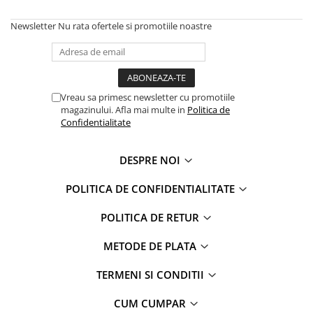
Faro
Shimmer Shine
Newsletter
Nu rata ofertele si promotiile noastre
FC Barcelona
Snoopy
La casa de papel
Sofia Intai
Minnie Mouse Disney
FC Barcelona
Nasa
Red Bull Racing
Vreau sa primesc newsletter cu promotiile
Super Wings
Monster High
magazinului. Afla mai multe in
Politica de
Garfield
Toy Story
Confidentialitate
Perletti
OEM
Warner
Dory
DESPRE NOI
The Grinch
Lady Bug
POLITICA DE CONFIDENTIALITATE
Gabby's Dollhouse
Powerpuff Girls
Ben 10
VAMPIRINA
POLITICA DE RETUR
Beyblade
Zhu Zhu Pets
METODE DE PLATA
Captain Tsubasa
Super Wings
44 Cats
Disney Elena din Avalor
TERMENI SI CONDITII
Superman
Pusheen
Vaiana
Rainbow Castle
CUM CUMPAR