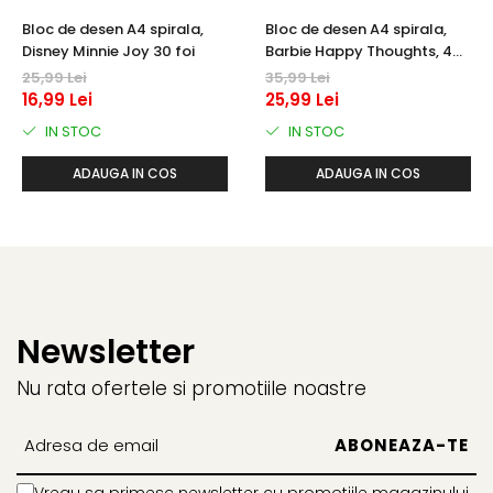
Bloc de desen A4 spirala,
Bloc de desen A4 spirala,
Disney Minnie Joy 30 foi
Barbie Happy Thoughts, 40
foi si stickere
25,99 Lei
35,99 Lei
16,99 Lei
25,99 Lei
IN STOC
IN STOC
ADAUGA IN COS
ADAUGA IN COS
Newsletter
Nu rata ofertele si promotiile noastre
Vreau sa primesc newsletter cu promotiile magazinului.