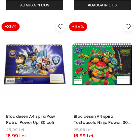
Warner
ADAUGA IN COS
ADAUGA IN COS
Cry Babies
Wonder Woman
The Grinch
-35%
-35%
FLAMINGO
Gorjuss
Incaltaminte fete
Ghete si cizme fete
Pantofi fete
Pantofi sport fete
Papuci si slapi fete
Sandale fete
Bloc desen A4 spira Paw
Bloc desen A4 spira
Patrol Power Up, 30 coli
Testoasele Ninja Power, 30
coli
25,99 Lei
25,99 Lei
16,99 Lei
16,99 Lei