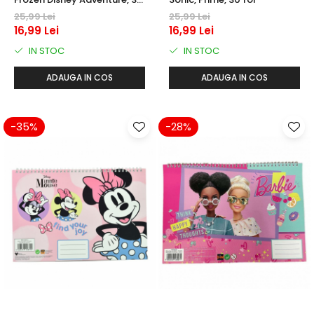
foi
25,99 Lei
25,99 Lei
16,99 Lei
16,99 Lei
IN STOC
IN STOC
ADAUGA IN COS
ADAUGA IN COS
-35%
-28%