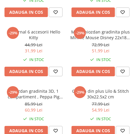
IN STOC
IN STOC
ADAUGA IN COS
ADAUGA IN COS
Set Jurnal 6 accesorii Hello
Mini Ghiozdan gradinita plus
-29%
-29%
Kitty
Minnie Mouse Disney 22x18x8
cm
44,99 Lei
72,99 Lei
31,99 Lei
51,99 Lei
IN STOC
IN STOC
ADAUGA IN COS
ADAUGA IN COS
Ghiozdan gradinita 3D, 1
Geanta din plus Lilo & Stitch
-29%
-29%
compartiment , Peppa Pig
30x22.5x2 cm
31x25x10 cm
85,99 Lei
77,99 Lei
60,99 Lei
54,99 Lei
IN STOC
IN STOC
ADAUGA IN COS
ADAUGA IN COS