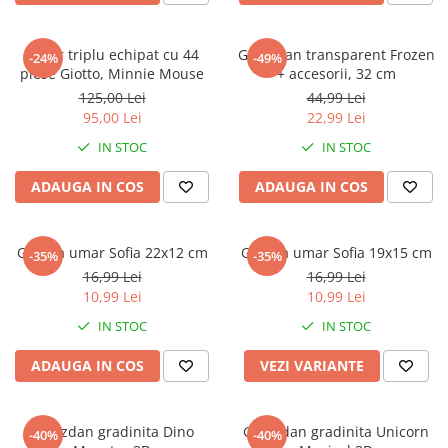
Penar triplu echipat cu 44
Ghiozdan transparent Frozen
-24%
-49%
piese Giotto, Minnie Mouse
+ accesorii, 32 cm
125,00 Lei
44,99 Lei
95,00 Lei
22,99 Lei
IN STOC
IN STOC
ADAUGA IN COS
ADAUGA IN COS
Geanta umar Sofia 22x12 cm
Geanta umar Sofia 19x15 cm
-35%
-35%
16,99 Lei
16,99 Lei
10,99 Lei
10,99 Lei
IN STOC
IN STOC
ADAUGA IN COS
VEZI VARIANTE
Ghiozdan gradinita Dino
Ghiozdan gradinita Unicorn
-40%
-40%