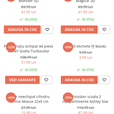
Monster 3D
Magical 3D
69,99 Lei
69,99 Lei
41,99 Lei
41,99 Lei
IN STOC
IN STOC
ADAUGA IN COS
ADAUGA IN COS
Penar triplu echipat 44 piese
Set 20 etichete PJ Masks
-52%
-50%
UWNY Giotto Turbocolor
9,99 Lei
108,99 Lei
4,99 Lei
51,99 Lei
IN STOC
IN STOC
VEZI VARIANTE
ADAUGA IN COS
Penar neechipat cilindru
Ghiozdan scoala 2
-43%
-25%
Minnie Mouse 22x9 cm
compartimente Ashley Star
27,99 Lei
116,99 Lei
15,99 Lei
87,99 Lei