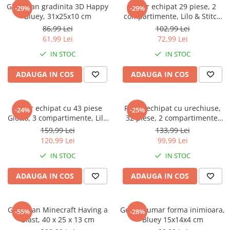
Captain america
Marvel
Ghiozdan gradinita 3D Happy
Penar echipat 29 piese, 2
-29%
-29%
Bluey, 31x25x10 cm
compartimente, Lilo & Stitch
Bakugan
Monsters Inc.
3D
86,99 Lei
102,99 Lei
Liga Dreptatii
The Elf
61,99 Lei
72,99 Lei
Buzz Lightyear
Faro
IN STOC
IN STOC
My Little Pony
La casa de papel
Planes
Nasa
ADAUGA IN COS
ADAUGA IN COS
EplusM
Kids Euroswan
Tom & Jerry
Rainbow High
Penar echipat cu 43 piese
Penar echipat cu urechiuse,
-24%
-25%
Transformers
Garfield
Giotto, 3 compartimente, Lilo
32 piese, 2 compartimente,
Arditex
Ben 10
& Stitch
Gabby's Dollhouse
159,99 Lei
133,99 Lei
Top Wings
Petshop
120,99 Lei
99,99 Lei
Incaltaminte baieti
Nightmare before Christmas
IN STOC
IN STOC
Alice in Wonderland
Ghete si cizme baieti
ADAUGA IN COS
ADAUGA IN COS
EplusM
Pantofi baieti
Nella The Princess Knight
Pantofi sport baieti
Perletti
Papuci si slapi baieti
Ghiozdan Minecraft Having a
Geanta umar forma inimioara,
-55%
-28%
Arditex
Blast, 40 x 25 x 13 cm
Bluey 15x14x4 cm
Sandale baieti