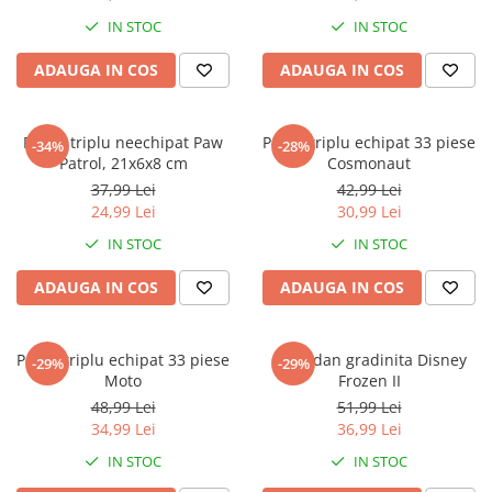
IN STOC
IN STOC
ADAUGA IN COS
ADAUGA IN COS
Penar triplu neechipat Paw
Penar triplu echipat 33 piese
-34%
-28%
Patrol, 21x6x8 cm
Cosmonaut
37,99 Lei
42,99 Lei
24,99 Lei
30,99 Lei
IN STOC
IN STOC
ADAUGA IN COS
ADAUGA IN COS
Penar triplu echipat 33 piese
Ghiozdan gradinita Disney
-29%
-29%
Moto
Frozen II
48,99 Lei
51,99 Lei
34,99 Lei
36,99 Lei
IN STOC
IN STOC