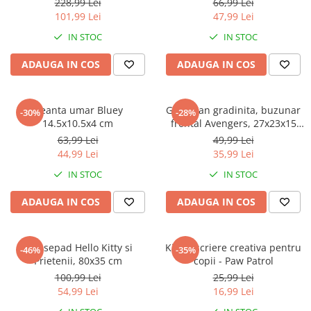
Warner
228,99 Lei
66,99 Lei
101,99 Lei
47,99 Lei
Cry Babies
IN STOC
IN STOC
Wonder Woman
The Grinch
ADAUGA IN COS
ADAUGA IN COS
FLAMINGO
Gorjuss
Geanta umar Bluey
Ghiozdan gradinita, buzunar
Incaltaminte fete
-30%
-28%
14.5x10.5x4 cm
frontal Avengers, 27x23x15
Ghete si cizme fete
cm
63,99 Lei
49,99 Lei
Pantofi fete
44,99 Lei
35,99 Lei
Pantofi sport fete
IN STOC
IN STOC
Papuci si slapi fete
ADAUGA IN COS
ADAUGA IN COS
Sandale fete
Mousepad Hello Kitty si
Kit de scriere creativa pentru
-46%
-35%
Prietenii, 80x35 cm
copii - Paw Patrol
100,99 Lei
25,99 Lei
54,99 Lei
16,99 Lei