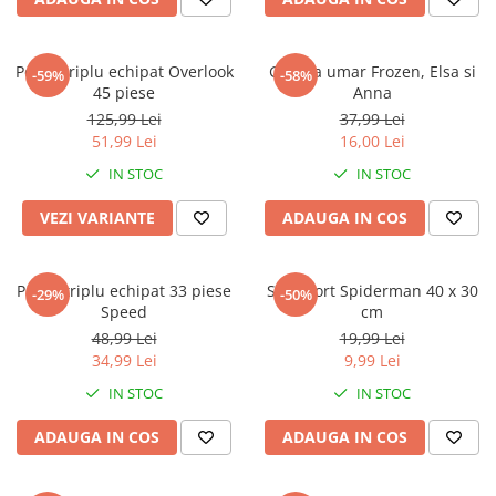
Faro
Shimmer Shine
FC Barcelona
Snoopy
Penar triplu echipat Overlook
Geanta umar Frozen, Elsa si
La casa de papel
Sofia Intai
-59%
-58%
45 piese
Anna
Minnie Mouse Disney
FC Barcelona
125,99 Lei
37,99 Lei
Nasa
Red Bull Racing
51,99 Lei
16,00 Lei
Super Wings
Monster High
IN STOC
IN STOC
Garfield
Toy Story
VEZI VARIANTE
ADAUGA IN COS
Perletti
OEM
Warner
Dory
The Grinch
Lady Bug
Penar triplu echipat 33 piese
Sac sport Spiderman 40 x 30
-29%
-50%
Gabby's Dollhouse
Powerpuff Girls
Speed
cm
Ben 10
VAMPIRINA
48,99 Lei
19,99 Lei
34,99 Lei
9,99 Lei
Beyblade
Zhu Zhu Pets
Captain Tsubasa
Super Wings
IN STOC
IN STOC
44 Cats
Disney Elena din Avalor
ADAUGA IN COS
ADAUGA IN COS
Superman
Pusheen
Vaiana
Rainbow Castle