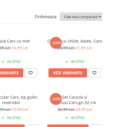
Ordoneaza:
ula Cars cu mot
Ciorapi cu chilot, baieti, Cars
-24%
99 Lei
16,99 Lei
28,99 Lei
21,99 Lei
IN STOC
IN STOC
 VARIANTE
VEZI VARIANTE
cular Cars, tip guler,
Set Caciula si
-24%
reversibil
manusi,Cars,gri,52 cm
99 Lei
10,99 Lei
32,99 Lei
24,99 Lei
IN STOC
IN STOC