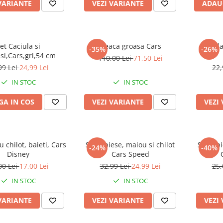
VARIANTE
VEZI VARIANTE
ADAU
et Caciula si
Geaca groasa Cars
Caciul
-35%
-26%
i,Cars,gri,54 cm
110,00 Lei
71,50 Lei
99 Lei
24,99 Lei
22,
IN STOC
IN STOC
A IN COS
VEZI VARIANTE
VEZI
u chilot, baieti, Cars
Set 2 piese, maiou si chilot
Set 2 p
-24%
-40%
Disney
Cars Speed
00 Lei
17,00 Lei
32,99 Lei
24,99 Lei
25,
IN STOC
IN STOC
VARIANTE
VEZI VARIANTE
VEZI