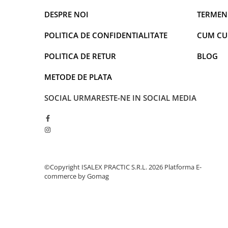
Warner
DESPRE NOI
TERMENI
Cry Babies
Wonder Woman
POLITICA DE CONFIDENTIALITATE
CUM C
The Grinch
FLAMINGO
POLITICA DE RETUR
BLOG
Gorjuss
METODE DE PLATA
Incaltaminte fete
Ghete si cizme fete
SOCIAL
URMARESTE-NE IN SOCIAL MEDIA
Pantofi fete
Pantofi sport fete
Papuci si slapi fete
Sandale fete
©Copyright ISALEX PRACTIC S.R.L. 2026
Platforma E-
commerce by Gomag