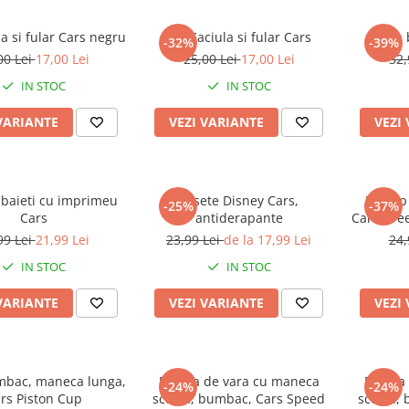
la si fular Cars negru
Set Caciula si fular Cars
Slip
-32%
-39%
00 Lei
17,00 Lei
25,00 Lei
17,00 Lei
32,
IN STOC
IN STOC
VARIANTE
VEZI VARIANTE
VEZI
 baieti cu imprimeu
Sosete Disney Cars,
Prosop
-25%
-37%
Cars
antiderapante
Cars Gre
99 Lei
21,99 Lei
23,99 Lei
de la 17,99 Lei
24,
IN STOC
IN STOC
VARIANTE
VEZI VARIANTE
VEZI
mbac, maneca lunga,
Pijama de vara cu maneca
Pijama
-24%
-24%
rs Piston Cup
scurta, bumbac, Cars Speed
scurta,