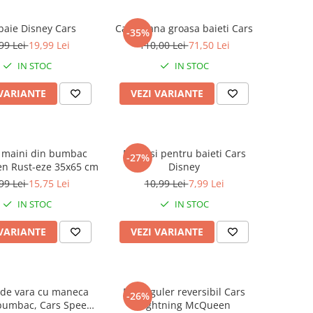
 baie Disney Cars
Canadiana groasa baieti Cars
-35%
99 Lei
19,99 Lei
110,00 Lei
71,50 Lei
IN STOC
IN STOC
 VARIANTE
VEZI VARIANTE
 maini din bumbac
Manusi pentru baieti Cars
-27%
en Rust-eze 35x65 cm
Disney
99 Lei
15,75 Lei
10,99 Lei
7,99 Lei
IN STOC
IN STOC
 VARIANTE
VEZI VARIANTE
 de vara cu maneca
Fular-guler reversibil Cars
-26%
 bumbac, Cars Speed
Lightning McQueen