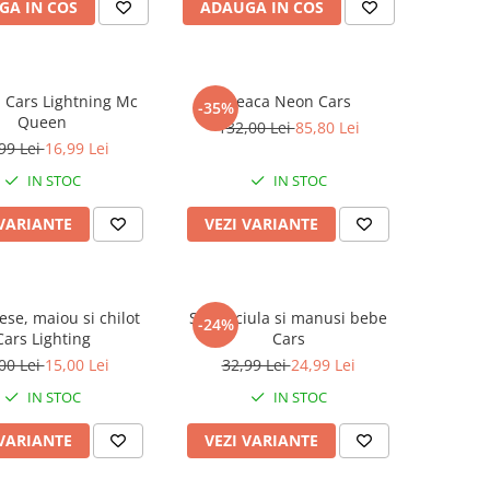
GA IN COS
ADAUGA IN COS
a Cars Lightning Mc
Geaca Neon Cars
-35%
Queen
132,00 Lei
85,80 Lei
99 Lei
16,99 Lei
IN STOC
IN STOC
 VARIANTE
VEZI VARIANTE
iese, maiou si chilot
Set Caciula si manusi bebe
-24%
Cars Lighting
Cars
00 Lei
15,00 Lei
32,99 Lei
24,99 Lei
IN STOC
IN STOC
 VARIANTE
VEZI VARIANTE