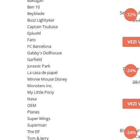
Bakugan
Power Players
Shimmer and Shine
Ben 10
Set Caciu
Beyblade
-32%
SuperZings
Vaiana
Buzz Lightyear
25,
Dragon Ball
Looney Tunes
Captain Tsubasa
Super Mario
LOL SURPRISE
EplusM
Hot Wheels
L.O.L Surprise!
Faro
VEZI 
FC Barcelona
Looney Tunes
Dora the Explorer
Gabby's Dollhouse
Nightmare before Christmas
Minions
Garfield
Snoopy
Jurassic World
Jurassic Park
Dres de
-24%
SpongeBob
PJ Masks
La casa de papel
Minnie Mouse Disney
Toy Story
Doc McStuffins
28,
Monsters Inc.
Red Bull Racing
Soy Luna
My Little Pony
Jurassic Park
Na! Na! Na! Surprise
Nasa
VEZI 
Ricky Zoom
Wednesday
OEM
Planes
Monsters Inc.
by TGA
Super Wings
OEM
Lion King
Superman
The Elf
My Little Pony
Bluza bu
The Elf
-24%
Ca
Wednesday
Poopsie
Tom & Jerry