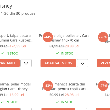
isney
1-
30
din
30
produse
 sport, talpa usoara
Prosop de plaja poliester, Cars
Caci
-44%
-26%
lumini Cars Rust-eze
Disney 140x70 cm
22,
95
99 Lei
174,99 Lei
51,99 Lei
28,98 Lei
IN STOC
IN STOC
VARIANTE
ADAUGA IN COS
VEZI
 iarna, polar model
Tricou maneca scurta din
Fular cir
-43%
-27%
gian Cars Disney
bumbac, pentru copii Cars
Disney
99 Lei
16,99 Lei
50,99 Lei
28,98 Lei
14,
IN STOC
IN STOC