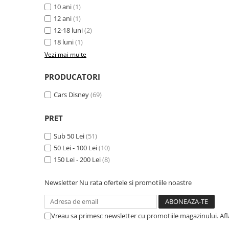
Captain america
Marvel
10 ani
(1)
Bakugan
Monsters Inc.
12 ani
(1)
12-18 luni
(2)
Liga Dreptatii
The Elf
18 luni
(1)
Buzz Lightyear
Faro
Vezi mai multe
My Little Pony
La casa de papel
Planes
Nasa
PRODUCATORI
EplusM
Kids Euroswan
Cars Disney
(69)
Tom & Jerry
Rainbow High
Transformers
Garfield
PRET
Arditex
Ben 10
Sub 50 Lei
(51)
Top Wings
Petshop
50 Lei - 100 Lei
(10)
Incaltaminte baieti
Nightmare before Christmas
150 Lei - 200 Lei
(8)
Alice in Wonderland
Ghete si cizme baieti
EplusM
Pantofi baieti
Newsletter
Nu rata ofertele si promotiile noastre
Nella The Princess Knight
Pantofi sport baieti
Perletti
Papuci si slapi baieti
Vreau sa primesc newsletter cu promotiile magazinului. Af
Arditex
Sandale baieti