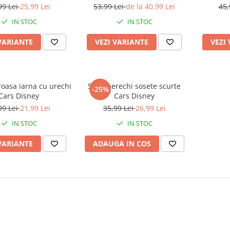
99 Lei
25,99 Lei
53,99 Lei
de la 40,99 Lei
45,
IN STOC
IN STOC
VARIANTE
VEZI VARIANTE
VEZI
roasa iarna cu urechi
Set 2 perechi sosete scurte
-25%
Cars Disney
Cars Disney
99 Lei
21,99 Lei
35,99 Lei
26,99 Lei
IN STOC
IN STOC
VARIANTE
ADAUGA IN COS