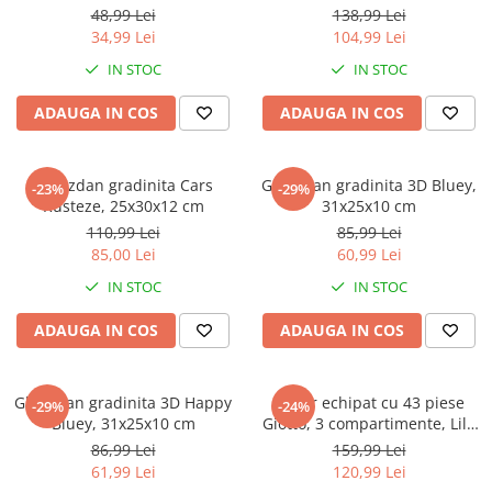
Jurassic World
Peppa Pig
Skateboard
Hello Kitty
48,99 Lei
138,99 Lei
Batman
Printesele Disney
Casti protectie sport
34,99 Lei
104,99 Lei
Minions
Sonic
Manusi sport
IN STOC
IN STOC
Peppa Pig
Barbie
Vehicule
ADAUGA IN COS
ADAUGA IN COS
Star Wars
Disney
Casute si Locuri de joaca
Real Madrid
Harry Potter
Corturi si casute copii
R-Walker
Mickey Mouse Disney
Ghiozdan gradinita Cars
Ghiozdan gradinita 3D Bluey,
Sporturi de interior
-23%
-29%
Pokemon
Baby Shark
Rusteze, 25x30x12 cm
31x25x10 cm
Baby Shark
Ladybug
110,99 Lei
85,99 Lei
85,00 Lei
60,99 Lei
Lion King
Minecraft
Marvel
Trolls
IN STOC
IN STOC
Testoasele Ninja
Pokemon
ADAUGA IN COS
ADAUGA IN COS
Fireman Sam
Pink Panther
PJ Masks
SuperZings
Disney
Bing
Ghiozdan gradinita 3D Happy
Penar echipat cu 43 piese
-29%
-24%
Bluey, 31x25x10 cm
Giotto, 3 compartimente, Lilo
Frozen Disney
Marie Cat
& Stitch
86,99 Lei
159,99 Lei
Lotto
Unicorn
61,99 Lei
120,99 Lei
Bing
R-Walker