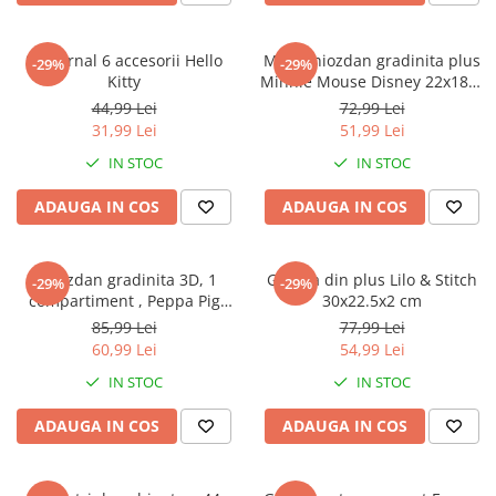
Set Jurnal 6 accesorii Hello
Mini Ghiozdan gradinita plus
-29%
-29%
Kitty
Minnie Mouse Disney 22x18x8
cm
44,99 Lei
72,99 Lei
31,99 Lei
51,99 Lei
IN STOC
IN STOC
ADAUGA IN COS
ADAUGA IN COS
Ghiozdan gradinita 3D, 1
Geanta din plus Lilo & Stitch
-29%
-29%
compartiment , Peppa Pig
30x22.5x2 cm
31x25x10 cm
85,99 Lei
77,99 Lei
60,99 Lei
54,99 Lei
IN STOC
IN STOC
ADAUGA IN COS
ADAUGA IN COS