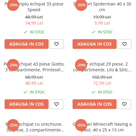
Captain america
Marvel
Penar triplu echipat 33 piese
Sac sport Spiderman 40 x 30
-29%
-50%
Speed
cm
Bakugan
Monsters Inc.
48,99 Lei
19,99 Lei
Liga Dreptatii
The Elf
34,99 Lei
9,99 Lei
Buzz Lightyear
Faro
IN STOC
IN STOC
My Little Pony
La casa de papel
Planes
Nasa
ADAUGA IN COS
ADAUGA IN COS
EplusM
Kids Euroswan
Tom & Jerry
Rainbow High
Penar echipat 43 piese Giotto,
Penar echipat 29 piese, 2
-29%
-29%
Transformers
Garfield
3 compartimente, Printesele
compartimente, Lilo & Stitch
Arditex
Ben 10
Disney
3D
68,99 Lei
102,99 Lei
Top Wings
Petshop
48,99 Lei
72,99 Lei
Incaltaminte baieti
Nightmare before Christmas
IN STOC
IN STOC
Alice in Wonderland
Ghete si cizme baieti
ADAUGA IN COS
ADAUGA IN COS
EplusM
Pantofi baieti
Nella The Princess Knight
Pantofi sport baieti
Perletti
Papuci si slapi baieti
Penar echipat cu urechiuse,
Ghiozdan Minecraft Having a
-25%
-55%
Arditex
32 piese, 2 compartimente,
Blast, 40 x 25 x 13 cm
Sandale baieti
Gabby's Dollhouse