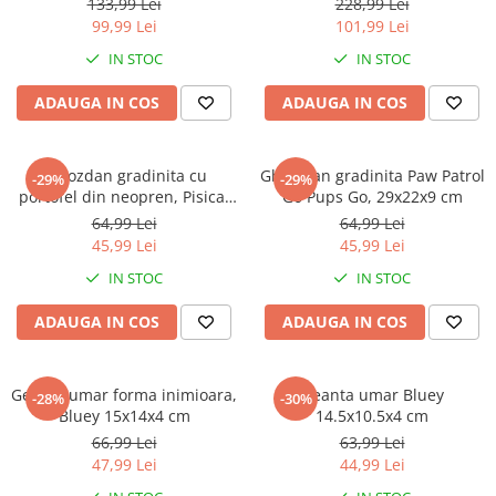
Warner
133,99 Lei
228,99 Lei
99,99 Lei
101,99 Lei
Cry Babies
IN STOC
IN STOC
Wonder Woman
The Grinch
ADAUGA IN COS
ADAUGA IN COS
FLAMINGO
Gorjuss
Ghiozdan gradinita cu
Ghiozdan gradinita Paw Patrol
Incaltaminte fete
-29%
-29%
portofel din neopren, Pisica,
Go Pups Go, 29x22x9 cm
Ghete si cizme fete
25x20x10 cm
64,99 Lei
64,99 Lei
Pantofi fete
45,99 Lei
45,99 Lei
Pantofi sport fete
IN STOC
IN STOC
Papuci si slapi fete
ADAUGA IN COS
ADAUGA IN COS
Sandale fete
Geanta umar forma inimioara,
Geanta umar Bluey
-28%
-30%
Bluey 15x14x4 cm
14.5x10.5x4 cm
66,99 Lei
63,99 Lei
47,99 Lei
44,99 Lei