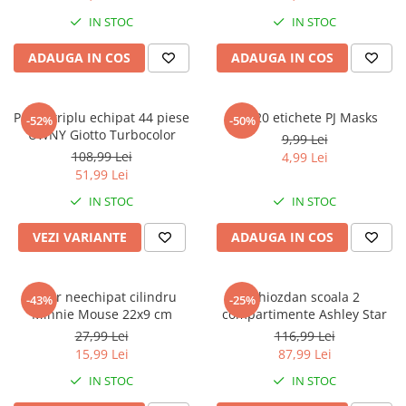
IN STOC
IN STOC
ADAUGA IN COS
ADAUGA IN COS
Penar triplu echipat 44 piese
Set 20 etichete PJ Masks
-52%
-50%
UWNY Giotto Turbocolor
9,99 Lei
108,99 Lei
4,99 Lei
51,99 Lei
IN STOC
IN STOC
VEZI VARIANTE
ADAUGA IN COS
Penar neechipat cilindru
Ghiozdan scoala 2
-43%
-25%
Minnie Mouse 22x9 cm
compartimente Ashley Star
27,99 Lei
116,99 Lei
15,99 Lei
87,99 Lei
IN STOC
IN STOC