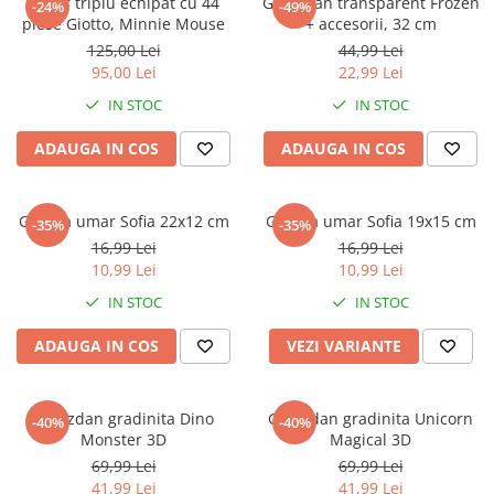
Penar triplu echipat cu 44
Ghiozdan transparent Frozen
-24%
-49%
piese Giotto, Minnie Mouse
+ accesorii, 32 cm
125,00 Lei
44,99 Lei
95,00 Lei
22,99 Lei
IN STOC
IN STOC
ADAUGA IN COS
ADAUGA IN COS
Geanta umar Sofia 22x12 cm
Geanta umar Sofia 19x15 cm
-35%
-35%
16,99 Lei
16,99 Lei
10,99 Lei
10,99 Lei
IN STOC
IN STOC
ADAUGA IN COS
VEZI VARIANTE
Ghiozdan gradinita Dino
Ghiozdan gradinita Unicorn
-40%
-40%
Monster 3D
Magical 3D
69,99 Lei
69,99 Lei
41,99 Lei
41,99 Lei