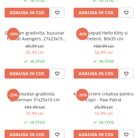
IN STOC
IN STOC
ADAUGA IN COS
ADAUGA IN COS
Ghiozdan gradinita, buzunar
Mousepad Hello Kitty si
-28%
-46%
frontal Avengers, 27x23x15
Prietenii, 80x35 cm
cm
49,99 Lei
100,99 Lei
35,99 Lei
54,99 Lei
IN STOC
IN STOC
ADAUGA IN COS
ADAUGA IN COS
Ghiozdan gradinita
Kit de scriere creativa pentru
-25%
-35%
Spiderman 31x25x10 cm
copii - Paw Patrol
101,99 Lei
25,99 Lei
76,99 Lei
16,99 Lei
IN STOC
IN STOC
ADAUGA IN COS
ADAUGA IN COS