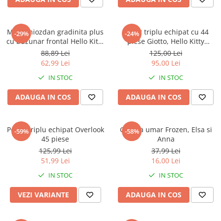
Faro
Shimmer Shine
FC Barcelona
Snoopy
Mini Ghiozdan gradinita plus
Penar triplu echipat cu 44
La casa de papel
Sofia Intai
-29%
-24%
cu buzunar frontal Hello Kitty
piese Giotto, Hello Kitty
Minnie Mouse Disney
FC Barcelona
22x18x12 cm
Kuromi
88,89 Lei
125,00 Lei
Nasa
Red Bull Racing
62,99 Lei
95,00 Lei
Super Wings
Monster High
IN STOC
IN STOC
Garfield
Toy Story
ADAUGA IN COS
ADAUGA IN COS
Perletti
OEM
Warner
Dory
The Grinch
Lady Bug
Penar triplu echipat Overlook
Geanta umar Frozen, Elsa si
-59%
-58%
Gabby's Dollhouse
Powerpuff Girls
45 piese
Anna
Ben 10
VAMPIRINA
125,99 Lei
37,99 Lei
51,99 Lei
16,00 Lei
Beyblade
Zhu Zhu Pets
Captain Tsubasa
Super Wings
IN STOC
IN STOC
44 Cats
Disney Elena din Avalor
VEZI VARIANTE
ADAUGA IN COS
Superman
Pusheen
Vaiana
Rainbow Castle