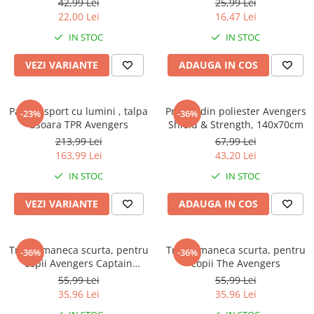
Warner
42,99 Lei
25,99 Lei
22,00 Lei
16,47 Lei
Cry Babies
IN STOC
IN STOC
Wonder Woman
The Grinch
VEZI VARIANTE
ADAUGA IN COS
FLAMINGO
Gorjuss
Pantofi sport cu lumini , talpa
Prosop din poliester Avengers
Incaltaminte fete
-23%
-36%
usoara TPR Avengers
Shield & Strength, 140x70cm
Ghete si cizme fete
213,99 Lei
67,99 Lei
Pantofi fete
163,99 Lei
43,20 Lei
Pantofi sport fete
IN STOC
IN STOC
Papuci si slapi fete
VEZI VARIANTE
ADAUGA IN COS
Sandale fete
Tricou maneca scurta, pentru
Tricou maneca scurta, pentru
-36%
-36%
copii Avengers Captain
copii The Avengers
America
55,99 Lei
55,99 Lei
35,96 Lei
35,96 Lei