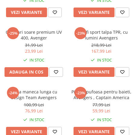
IN STOC
IN STOC
VEZI VARIANTE
VEZI VARIANTE
Ochelari soare premium UV
Pantofi sport talpa TPR, cu
-25%
-23%
400, Avenger
lumini Avengers
31,99 Lei
218,99 Lei
23,99 Lei
167,99 Lei
IN STOC
IN STOC
ADAUGA IN COS
VEZI VARIANTE
Bluza maneca lunga cu
Pijama pufoasa pentru baieti,
-24%
-23%
design Team Avengers
Avengers , Captain America
100,99 Lei
77,99 Lei
76,99 Lei
59,99 Lei
IN STOC
IN STOC
VEZI VARIANTE
VEZI VARIANTE