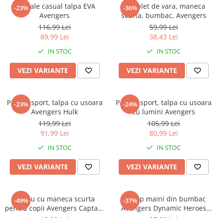
Captain america
Marvel
Sandale casual talpa EVA
Complet de vara, maneca
-23%
-36%
Avengers
scurta, bumbac, Avengers
Bakugan
Monsters Inc.
116,99 Lei
59,99 Lei
Liga Dreptatii
The Elf
89,99 Lei
38,43 Lei
Buzz Lightyear
Faro
IN STOC
IN STOC
My Little Pony
La casa de papel
Planes
Nasa
VEZI VARIANTE
VEZI VARIANTE
EplusM
Kids Euroswan
Tom & Jerry
Rainbow High
Pantofi sport, talpa cu usoara
Pantofi sport, talpa cu usoara
-23%
-24%
Transformers
Garfield
Avengers Hulk
cu lumini Avengers
Arditex
Ben 10
119,99 Lei
105,99 Lei
Top Wings
Petshop
91,99 Lei
80,99 Lei
Incaltaminte baieti
Nightmare before Christmas
IN STOC
IN STOC
Alice in Wonderland
Ghete si cizme baieti
VEZI VARIANTE
VEZI VARIANTE
EplusM
Pantofi baieti
Nella The Princess Knight
Pantofi sport baieti
Perletti
Papuci si slapi baieti
Tricou cu maneca scurta
Prosop maini din bumbac
-49%
-37%
Arditex
pentru copii Avengers Captain
Avengers Dynamic Heroes
Sandale baieti
America
30x50 cm