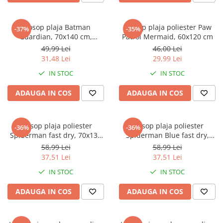
Prosop plaja Batman
Prosop plaja poliester Paw
-37%
-35%
Guardian, 70x140 cm,
Patrol Mermaid, 60x120 cm
microfibra, fast dry
49,99 Lei
46,00 Lei
31,48 Lei
29,99 Lei
IN STOC
IN STOC
ADAUGA IN COS
ADAUGA IN COS
Prosop plaja poliester
Prosop plaja poliester
-36%
-36%
Spiderman fast dry, 70x137
Spiderman Blue fast dry,
cm
70x137 cm
58,99 Lei
58,99 Lei
37,51 Lei
37,51 Lei
IN STOC
IN STOC
ADAUGA IN COS
ADAUGA IN COS