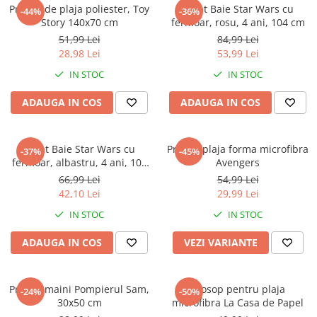
Captain america
Marvel
Prosop de plaja poliester, Toy
Halat Baie Star Wars cu
-44%
-36%
Story 140x70 cm
fermoar, rosu, 4 ani, 104 cm
Bakugan
Monsters Inc.
51,99 Lei
84,99 Lei
Liga Dreptatii
The Elf
28,98 Lei
53,99 Lei
Buzz Lightyear
Faro
IN STOC
IN STOC
My Little Pony
La casa de papel
Planes
Nasa
ADAUGA IN COS
ADAUGA IN COS
EplusM
Kids Euroswan
Tom & Jerry
Rainbow High
Halat Baie Star Wars cu
Prosop plaja forma microfibra
-37%
-45%
Transformers
Garfield
fermoar, albastru, 4 ani, 104
Avengers
Arditex
Ben 10
cm
66,99 Lei
54,99 Lei
Top Wings
Petshop
42,10 Lei
29,99 Lei
Incaltaminte baieti
Nightmare before Christmas
IN STOC
IN STOC
Alice in Wonderland
Ghete si cizme baieti
ADAUGA IN COS
VEZI VARIANTE
EplusM
Pantofi baieti
Nella The Princess Knight
Pantofi sport baieti
Perletti
Papuci si slapi baieti
Prosop maini Pompierul Sam,
Prosop pentru plaja
-24%
-50%
Arditex
30x50 cm
microfibra La Casa de Papel
Sandale baieti