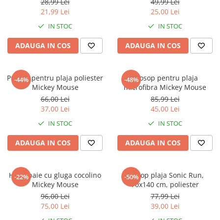
Warner
28,99 Lei
49,99 Lei
21,99 Lei
25,00 Lei
Cry Babies
IN STOC
IN STOC
Wonder Woman
The Grinch
ADAUGA IN COS
ADAUGA IN COS
FLAMINGO
Gorjuss
Prosop pentru plaja poliester
Prosop pentru plaja
Incaltaminte fete
-44%
-48%
Mickey Mouse
microfibra Mickey Mouse
Ghete si cizme fete
66,00 Lei
85,99 Lei
Pantofi fete
37,00 Lei
45,00 Lei
Pantofi sport fete
IN STOC
IN STOC
Papuci si slapi fete
ADAUGA IN COS
ADAUGA IN COS
Sandale fete
Halat baie cu gluga cocolino
Prosop plaja Sonic Run,
-22%
-50%
Mickey Mouse
70x140 cm, poliester
96,00 Lei
77,99 Lei
75,00 Lei
39,00 Lei