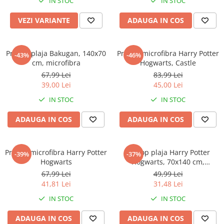
IN STOC
IN STOC
VEZI VARIANTE
ADAUGA IN COS
Prosop plaja Bakugan, 140x70
Prosop microfibra Harry Potter
-43%
-46%
cm, microfibra
Hogwarts, Castle
67,99 Lei
83,99 Lei
39,00 Lei
45,00 Lei
IN STOC
IN STOC
ADAUGA IN COS
ADAUGA IN COS
Prosop microfibra Harry Potter
Prosop plaja Harry Potter
-39%
-37%
Hogwarts
Hogwarts, 70x140 cm,
microfibra, fast dry
67,99 Lei
49,99 Lei
41,81 Lei
31,48 Lei
IN STOC
IN STOC
ADAUGA IN COS
ADAUGA IN COS