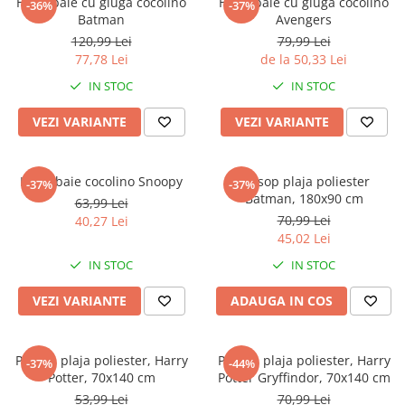
Halat baie cu gluga cocolino
Halat baie cu gluga cocolino
-36%
-37%
Batman
Avengers
120,99 Lei
79,99 Lei
77,78 Lei
de la 50,33 Lei
IN STOC
IN STOC
VEZI VARIANTE
VEZI VARIANTE
Halat baie cocolino Snoopy
Prosop plaja poliester
-37%
-37%
Batman, 180x90 cm
63,99 Lei
70,99 Lei
40,27 Lei
45,02 Lei
IN STOC
IN STOC
VEZI VARIANTE
ADAUGA IN COS
Prosop plaja poliester, Harry
Prosop plaja poliester, Harry
-37%
-44%
Potter, 70x140 cm
Potter Gryffindor, 70x140 cm
53,99 Lei
70,99 Lei