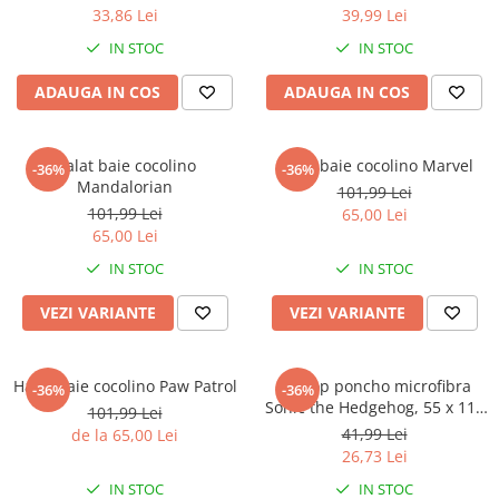
33,86 Lei
39,99 Lei
IN STOC
IN STOC
ADAUGA IN COS
ADAUGA IN COS
Halat baie cocolino
Halat baie cocolino Marvel
-36%
-36%
Mandalorian
101,99 Lei
101,99 Lei
65,00 Lei
65,00 Lei
IN STOC
IN STOC
VEZI VARIANTE
VEZI VARIANTE
Halat baie cocolino Paw Patrol
Prosop poncho microfibra
-36%
-36%
Sonic the Hedgehog, 55 x 110
101,99 Lei
cm
41,99 Lei
de la 65,00 Lei
26,73 Lei
IN STOC
IN STOC