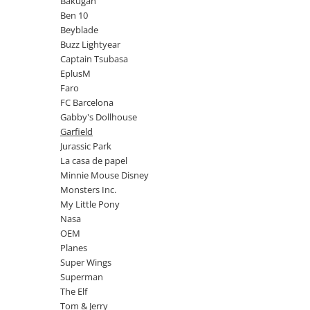
Bakugan
Power Players
Shimmer and Shine
Ben 10
Beyblade
SuperZings
Vaiana
Buzz Lightyear
Dragon Ball
Looney Tunes
Captain Tsubasa
Super Mario
LOL SURPRISE
EplusM
Hot Wheels
L.O.L Surprise!
Faro
FC Barcelona
Looney Tunes
Dora the Explorer
Gabby's Dollhouse
Nightmare before Christmas
Minions
Garfield
Snoopy
Jurassic World
Jurassic Park
SpongeBob
PJ Masks
La casa de papel
Minnie Mouse Disney
Toy Story
Doc McStuffins
Monsters Inc.
Red Bull Racing
Soy Luna
My Little Pony
Jurassic Park
Na! Na! Na! Surprise
Nasa
Ricky Zoom
Wednesday
OEM
Planes
Monsters Inc.
by TGA
Super Wings
OEM
Lion King
Superman
The Elf
My Little Pony
The Elf
Wednesday
Poopsie
Tom & Jerry