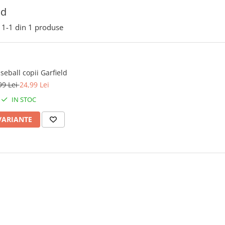
ld
1-
1
din
1
produse
eball copii Garfield
99 Lei
24,99 Lei
IN STOC
VARIANTE