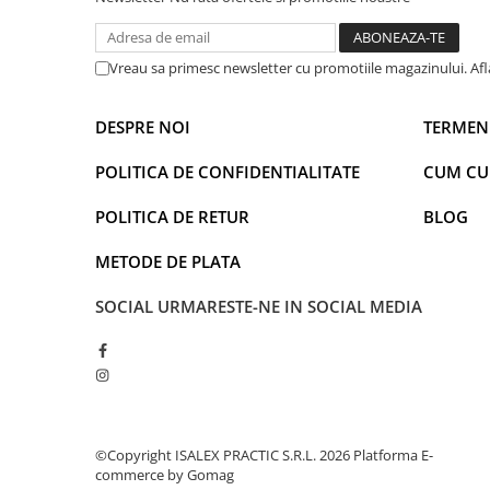
Captain america
Marvel
Bakugan
Monsters Inc.
Liga Dreptatii
The Elf
Vreau sa primesc newsletter cu promotiile magazinului. Af
Buzz Lightyear
Faro
My Little Pony
La casa de papel
DESPRE NOI
TERMENI
Planes
Nasa
POLITICA DE CONFIDENTIALITATE
CUM C
EplusM
Kids Euroswan
Tom & Jerry
Rainbow High
POLITICA DE RETUR
BLOG
Transformers
Garfield
METODE DE PLATA
Arditex
Ben 10
Top Wings
Petshop
SOCIAL
URMARESTE-NE IN SOCIAL MEDIA
Incaltaminte baieti
Nightmare before Christmas
Alice in Wonderland
Ghete si cizme baieti
EplusM
Pantofi baieti
Nella The Princess Knight
Pantofi sport baieti
Perletti
Papuci si slapi baieti
©Copyright ISALEX PRACTIC S.R.L. 2026
Platforma E-
Arditex
Sandale baieti
commerce by Gomag