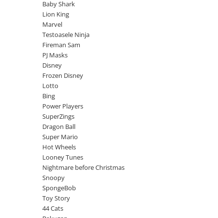
Jurassic World
Peppa Pig
Skateboard
Baby Shark
Batman
Printesele Disney
Lion King
Casti protectie sport
Marvel
Minions
Sonic
Manusi sport
Testoasele Ninja
Peppa Pig
Barbie
Vehicule
Fireman Sam
Star Wars
Disney
Casute si Locuri de joaca
PJ Masks
Real Madrid
Harry Potter
Disney
Corturi si casute copii
Frozen Disney
R-Walker
Mickey Mouse Disney
Sporturi de interior
Lotto
Pokemon
Baby Shark
Bing
Baby Shark
Ladybug
Power Players
Lion King
Minecraft
SuperZings
Dragon Ball
Marvel
Trolls
Super Mario
Testoasele Ninja
Pokemon
Hot Wheels
Fireman Sam
Pink Panther
Looney Tunes
PJ Masks
SuperZings
Nightmare before Christmas
Disney
Bing
Snoopy
SpongeBob
Frozen Disney
Marie Cat
Toy Story
Lotto
Unicorn
44 Cats
Bing
R-Walker