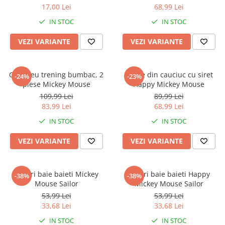
17,00 Lei
68,99 Lei
IN STOC
IN STOC
VEZI VARIANTE
VEZI VARIANTE
Compleu trening bumbac, 2
Cizme din cauciuc cu siret
-24%
-23%
piese Mickey Mouse
Happy Mickey Mouse
109,99 Lei
89,99 Lei
83,99 Lei
68,99 Lei
IN STOC
IN STOC
VEZI VARIANTE
VEZI VARIANTE
Boxeri baie baieti Mickey
Boxeri baie baieti Happy
-38%
-38%
Mouse Sailor
Mickey Mouse Sailor
53,99 Lei
53,99 Lei
33,68 Lei
33,68 Lei
IN STOC
IN STOC