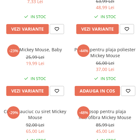
Warner
63,99 Lei
7,33 Lei
48,99 Lei
Cry Babies
IN STOC
IN STOC
Wonder Woman
The Grinch
VEZI VARIANTE
VEZI VARIANTE
FLAMINGO
Gorjuss
Dres Mickey Mouse, Baby
Prosop pentru plaja poliester
Incaltaminte fete
-23%
-44%
Mickey Mouse
25,99 Lei
Ghete si cizme fete
66,00 Lei
19,99 Lei
Pantofi fete
37,00 Lei
Pantofi sport fete
IN STOC
IN STOC
Papuci si slapi fete
VEZI VARIANTE
ADAUGA IN COS
Sandale fete
Cizme cauciuc cu siret Mickey
Prosop pentru plaja
-29%
-48%
Mouse
microfibra Mickey Mouse
92,00 Lei
85,99 Lei
65,00 Lei
45,00 Lei