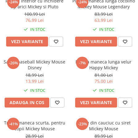
Pantofi interior cu inchidere
Pijama maneca lunga cocolino
-24%
-24%
tip arici Mickey si Pluto
Mickey Mouse Legendary
100,99 Lei
83,99 Lei
76,99 Lei
63,99 Lei
IN STOC
IN STOC
VEZI VARIANTE
VEZI VARIANTE
Sapca baseball Mickey Mouse
Pijama maneca lunga velur
-26%
-7%
Disney
Happy Mickey
18,99 Lei
81,00 Lei
13,99 Lei
75,00 Lei
IN STOC
IN STOC
ADAUGA IN COS
VEZI VARIANTE
Tricou maneca scurta, pentru
Cizme din cauciuc cu siret
-41%
-23%
copii Mickey Mouse
Mickey Mouse
28,99 Lei
89,99 Lei