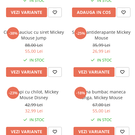
IN STOC
IN STOC
VEZI VARIANTE
ADAUGA IN COS
Cizme cauciuc cu siret Mickey
Sosete antiderapante Mickey
-38%
-25%
Mouse Jump
Mouse
88,00 Lei
35,99 Lei
55,00 Lei
26,99 Lei
IN STOC
IN STOC
VEZI VARIANTE
VEZI VARIANTE
Ciorapi cu chilot, Mickey
Pijama bumbac maneca
-23%
-18%
Mouse Disney
lunga, Mickey Mouse
42,99 Lei
67,00 Lei
32,99 Lei
55,00 Lei
IN STOC
IN STOC
VEZI VARIANTE
VEZI VARIANTE