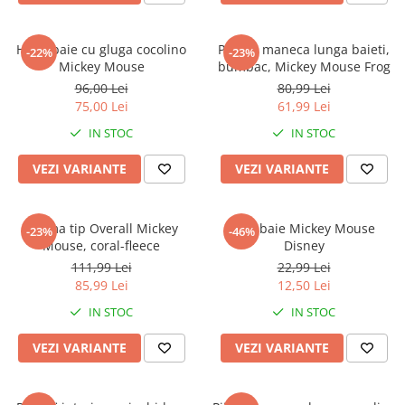
Halat baie cu gluga cocolino
Pijama maneca lunga baieti,
-22%
-23%
Mickey Mouse
bumbac, Mickey Mouse Frog
96,00 Lei
80,99 Lei
75,00 Lei
61,99 Lei
IN STOC
IN STOC
VEZI VARIANTE
VEZI VARIANTE
Pijama tip Overall Mickey
Slip baie Mickey Mouse
-23%
-46%
Mouse, coral-fleece
Disney
111,99 Lei
22,99 Lei
85,99 Lei
12,50 Lei
IN STOC
IN STOC
VEZI VARIANTE
VEZI VARIANTE