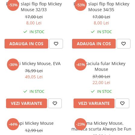
Captain america
Marvel
Papuci slapi flip flop Mickey
Papuci slapi flip flop Mickey
-53%
-53%
Mouse 32/33
Mouse 34/35
Bakugan
Monsters Inc.
17,00 Lei
17,00 Lei
Liga Dreptatii
The Elf
8,00 Lei
8,00 Lei
Buzz Lightyear
Faro
IN STOC
IN STOC
My Little Pony
La casa de papel
Planes
Nasa
ADAUGA IN COS
ADAUGA IN COS
EplusM
Kids Euroswan
Tom & Jerry
Rainbow High
Papuci Mickey Mouse, EVA
Set Caciula fular Mickey
-36%
-41%
Transformers
Garfield
Mouse
76,99 Lei
Arditex
Ben 10
37,00 Lei
49,05 Lei
Top Wings
Petshop
22,00 Lei
Incaltaminte baieti
Nightmare before Christmas
IN STOC
IN STOC
Alice in Wonderland
Ghete si cizme baieti
VEZI VARIANTE
VEZI VARIANTE
EplusM
Pantofi baieti
Nella The Princess Knight
Pantofi sport baieti
Perletti
Papuci si slapi baieti
Slapi Mickey Mouse
Pijama Mickey Mouse,
-44%
-23%
Arditex
maneca scurta Always be Fun
Sandale baieti
12,99 Lei