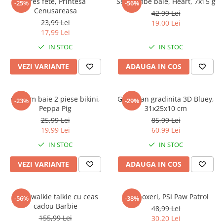
Dres fete, Printesa
Set bombe baie, Heart, 7x15 g
-25%
-56%
Cenusareasa
42,99 Lei
23,99 Lei
19,00 Lei
17,99 Lei
IN STOC
IN STOC
VEZI VARIANTE
ADAUGA IN COS
Costum baie 2 piese bikini,
Ghiozdan gradinita 3D Bluey,
-23%
-29%
Peppa Pig
31x25x10 cm
25,99 Lei
85,99 Lei
19,99 Lei
60,99 Lei
IN STOC
IN STOC
VEZI VARIANTE
ADAUGA IN COS
Set 2 walkie talkie cu ceas
Slip boxeri, PSI Paw Patrol
-56%
-38%
cadou Barbie
48,99 Lei
155,99 Lei
30,20 Lei