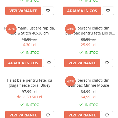
IN STOC
IN STOC
VEZI VARIANTE
ADAUGA IN COS
Prosop maini, uscare rapida,
Set 3 perechi chiloti din
-43%
-24%
Lilo & Stitch 40x30 cm
bumbac pentru fete Lilo si
Stitch
10,99 Lei
33,99 Lei
6,30 Lei
25,99 Lei
IN STOC
IN STOC
ADAUGA IN COS
VEZI VARIANTE
Halat baie pentru fete, cu
Set 5 perechi chiloti din
-24%
gluga fleece coral Bluey
bumbac Minnie Mouse
97,99 Lei
84,99 Lei
de la 59,50 Lei
64,99 Lei
IN STOC
IN STOC
VEZI VARIANTE
VEZI VARIANTE