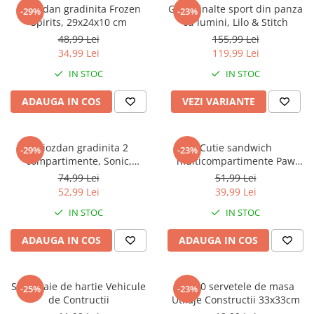
Captain america
Marvel
Ghiozdan gradinita Frozen
Ghete inalte sport din panza
-29%
-23%
Spirits, 29x24x10 cm
cu lumini, Lilo & Stitch
Bakugan
Monsters Inc.
48,99 Lei
155,99 Lei
Liga Dreptatii
The Elf
34,99 Lei
119,99 Lei
Buzz Lightyear
Faro
IN STOC
IN STOC
My Little Pony
La casa de papel
Planes
Nasa
ADAUGA IN COS
VEZI VARIANTE
EplusM
Kids Euroswan
Tom & Jerry
Rainbow High
Ghiozdan gradinita 2
Cutie sandwich
-29%
-23%
Transformers
Garfield
compartimente, Sonic,
multicompartimente Paw
Arditex
Ben 10
30x25x12 cm
Patrol Superpowers
74,99 Lei
51,99 Lei
Top Wings
Petshop
52,99 Lei
39,99 Lei
Incaltaminte baieti
Nightmare before Christmas
IN STOC
IN STOC
Alice in Wonderland
Ghete si cizme baieti
ADAUGA IN COS
ADAUGA IN COS
EplusM
Pantofi baieti
Nella The Princess Knight
Pantofi sport baieti
Perletti
Papuci si slapi baieti
Set 4 paie de hartie Vehicule
Set 20 servetele de masa
-25%
-23%
Arditex
de Contructii
Utilaje Constructii 33x33cm
Sandale baieti