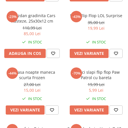
Ghiozdan gradinita Cars
Slapi Flip Flop LOL Surprise
-23%
-43%
Rusteze, 25x30x12 cm
35,00 Lei
110,99 Lei
19,99 Lei
85,00 Lei
IN STOC
IN STOC
ADAUGA IN COS
VEZI VARIANTE
Camasa noapte maneca
Papuci slapi flip flop Paw
-44%
-70%
scurta Frozen
Patrol cu bareta
27,00 Lei
19,99 Lei
15,00 Lei
5,99 Lei
IN STOC
IN STOC
VEZI VARIANTE
VEZI VARIANTE