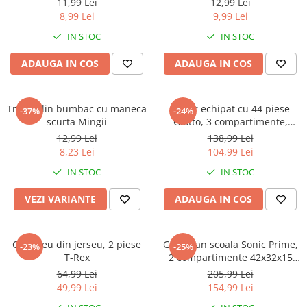
Warner
11,99 Lei
12,99 Lei
8,99 Lei
9,99 Lei
Cry Babies
IN STOC
IN STOC
Wonder Woman
The Grinch
ADAUGA IN COS
ADAUGA IN COS
FLAMINGO
Gorjuss
Tricou din bumbac cu maneca
Penar echipat cu 44 piese
Incaltaminte fete
-37%
-24%
scurta Mingii
Giotto, 3 compartimente,
Ghete si cizme fete
Hello Kitty
12,99 Lei
138,99 Lei
Pantofi fete
8,23 Lei
104,99 Lei
Pantofi sport fete
IN STOC
IN STOC
Papuci si slapi fete
VEZI VARIANTE
ADAUGA IN COS
Sandale fete
Compleu din jerseu, 2 piese
Ghiozdan scoala Sonic Prime,
-23%
-25%
T-Rex
2 compartimente 42x32x15
cm
64,99 Lei
205,99 Lei
49,99 Lei
154,99 Lei