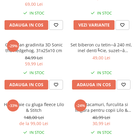
69,00 Lei
IN STOC
IN STOC
ADAUGA IN COS
VEZI VARIANTE
Ghiozdan gradinita 3D Sonic
Set biberon cu tetin─â 240 ml,
-29%
the Hedgehog, 31x25x10 cm
inel denti╚¢ie, suzet─â
ortodontic─â ╚Öi suport
84,99 Lei
49,00 Lei
pentru suzet─â, f─âr─â BPA,
59,99 Lei
Mickey Mouse
IN STOC
IN STOC
ADAUGA IN COS
ADAUGA IN COS
Halat baie cu gluga fleece Lilo
Set 2 tacamuri, furculita si
-33%
-24%
& Stitch
lingura pentru copii Lilo &
Stitch 15.5 cm
148,00 Lei
40,99 Lei
de la 99,00 Lei
30,99 Lei
IN STOC
IN STOC