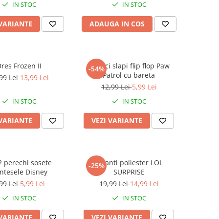
IN STOC
IN STOC
 VARIANTE
ADAUGA IN COS
res Frozen II
Papuci slapi flip flop Paw
-54%
Patrol cu bareta
99 Lei
13,99 Lei
12,99 Lei
5,99 Lei
IN STOC
IN STOC
 VARIANTE
VEZI VARIANTE
2 perechi sosete
Colanti poliester LOL
-25%
intesele Disney
SURPRISE
99 Lei
5,99 Lei
19,99 Lei
14,99 Lei
IN STOC
IN STOC
 VARIANTE
VEZI VARIANTE