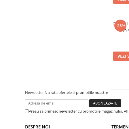
Warner
Cry Babies
Wonder Woman
The Grinch
Colanti 
-25%
19,
FLAMINGO
Gorjuss
Incaltaminte fete
Ghete si cizme fete
VEZI 
Pantofi fete
Pantofi sport fete
Papuci si slapi fete
Sandale fete
Newsletter
Nu rata ofertele si promotiile noastre
Vreau sa primesc newsletter cu promotiile magazinului. Af
DESPRE NOI
TERMENI