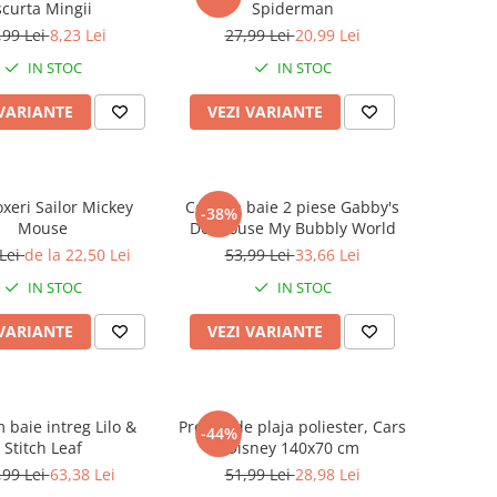
scurta Mingii
Spiderman
,99 Lei
8,23 Lei
27,99 Lei
20,99 Lei
IN STOC
IN STOC
 VARIANTE
VEZI VARIANTE
oxeri Sailor Mickey
Costum baie 2 piese Gabby's
-38%
Mouse
Dollhouse My Bubbly World
 Lei
de la 22,50 Lei
53,99 Lei
33,66 Lei
IN STOC
IN STOC
 VARIANTE
VEZI VARIANTE
aie intreg Lilo &
Prosop de plaja poliester, Cars
-44%
Stitch Leaf
Disney 140x70 cm
,99 Lei
63,38 Lei
51,99 Lei
28,98 Lei