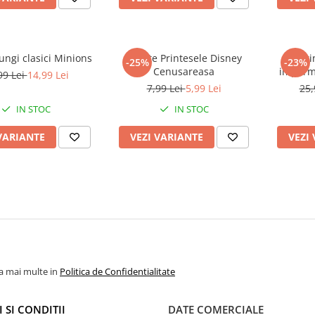
lungi clasici Minions
Sosete Printesele Disney
Peleri
-25%
-23%
Cenusareasa
imperme
99 Lei
14,99 Lei
7,99 Lei
5,99 Lei
25,
IN STOC
IN STOC
VARIANTE
VEZI VARIANTE
VEZI
la mai multe in
Politica de Confidentialitate
 SI CONDITII
DATE COMERCIALE