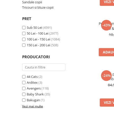
Jurassic World
Peppa Pig
Skateboard
VEZI 
Sandale copii
Batman
Printesele Disney
Tricouri si bluze copii
Casti protectie sport
Minions
Sonic
Manusi sport
PRET
Peppa Pig
Barbie
Vehicule
Prosop m
-43%
Star Wars
Disney
Sub 50 Lei
(4591)
Lilo 
Casute si Locuri de joaca
Real Madrid
Harry Potter
50 Lei - 100 Lei
(2977)
10
Corturi si casute copii
100 Lei - 150 Lei
(1084)
R-Walker
Mickey Mouse Disney
Sporturi de interior
150 Lei - 200 Lei
(508)
Pokemon
Baby Shark
ADAUG
Baby Shark
Ladybug
PRODUCATORI
Lion King
Minecraft
Marvel
Trolls
Testoasele Ninja
Pokemon
Set 5 
-24%
44 Cats
(2)
bumba
Fireman Sam
Pink Panther
Arditex
(3)
84,
PJ Masks
SuperZings
Avengers
(118)
Disney
Bing
Baby Shark
(35)
Frozen Disney
Marie Cat
Bakugan
(1)
VEZI 
Lotto
Unicorn
Vezi mai multe
Bing
R-Walker