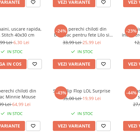
VARIANTE
VEZI VARIANTE
VEZI
aini, uscare rapida,
Set 3 perechi chiloti din
Caci
-24%
-23%
& Stitch 40x30 cm
bumbac pentru fete Lilo si
inchidere
Stitch
,99 Lei
6,30 Lei
33,99 Lei
25,99 Lei
12
IN STOC
IN STOC
A IN COS
VEZI VARIANTE
VEZI
perechi chiloti din
Slapi Flip Flop LOL Surprise
Camas
-43%
-44%
c Minnie Mouse
s
35,00 Lei
19,99 Lei
99 Lei
64,99 Lei
27,
IN STOC
IN STOC
VARIANTE
VEZI VARIANTE
VEZI