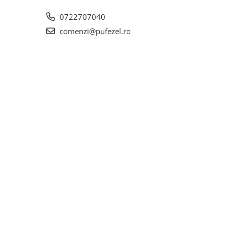
0722707040
comenzi@pufezel.ro