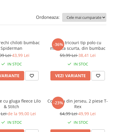
Ordoneaza:
rechi chiloti bumbac
Set 2 tricouri tip polo cu
-36%
Spiderman
maneca scurta, din bumbac
99 Lei
43,99 Lei
59,99 Lei
38,41 Lei
IN STOC
IN STOC
 VARIANTE
VEZI VARIANTE
e cu gluga fleece Lilo
Compleu din jerseu, 2 piese T-
-23%
& Stitch
Rex
 Lei
de la 99,00 Lei
64,99 Lei
49,99 Lei
IN STOC
IN STOC