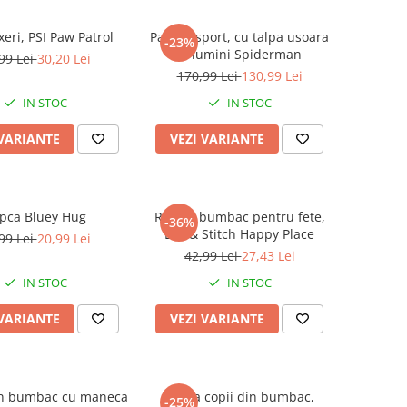
xeri, PSI Paw Patrol
Pantofi sport, cu talpa usoara
-23%
si lumini Spiderman
99 Lei
30,20 Lei
170,99 Lei
130,99 Lei
IN STOC
IN STOC
 VARIANTE
VEZI VARIANTE
pca Bluey Hug
Rochie bumbac pentru fete,
-36%
Lilo & Stitch Happy Place
99 Lei
20,99 Lei
42,99 Lei
27,43 Lei
IN STOC
IN STOC
 VARIANTE
VEZI VARIANTE
in bumbac cu maneca
Sapca copii din bumbac,
-25%