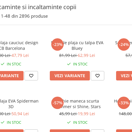
aminte si incaltaminte copii
1-
48
din
2896
produse
laja cauciuc design
Sandale plaja cu talpa EVA
Set 5 pe
-23%
-24%
CB Barcelona
Bluey
00 Lei
47,79 Lei
81,99 Lei
62,99 Lei
57,
IN STOC
IN STOC
VARIANTE
VEZI VARIANTE
VEZI
plaja EVA Spiderman
Rochie maneca scurta
Halat bai
-57%
-33%
3D
Shimmer si Shine, Stars
00 Lei
50,94 Lei
45,99 Lei
19,99 Lei
148,00
IN STOC
IN STOC