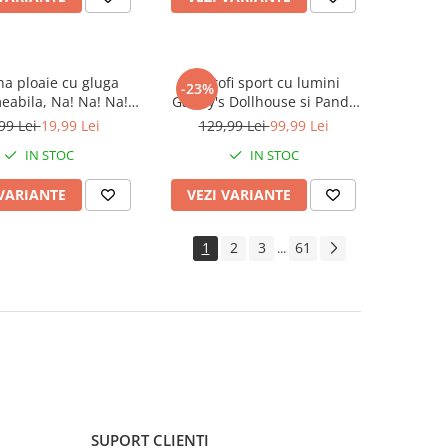
na ploaie cu gluga
Pantofi sport cu lumini
-23%
abila, Na! Na! Na!
Gabby's Dollhouse si Pandy
Surprise
Paws
99 Lei
19,99 Lei
129,99 Lei
99,99 Lei
IN STOC
IN STOC
 VARIANTE
VEZI VARIANTE
1
2
3
61
...
SUPORT CLIENTI