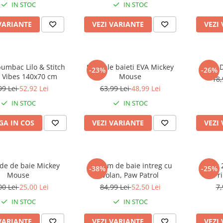
IN STOC
IN STOC
VARIANTE
VEZI VARIANTE
VEZI
umbac Lilo & Stitch
Sandale baieti EVA Mickey
D
-23%
-26%
r Vibes 140x70 cm
Mouse
18,
99 Lei
52,92 Lei
63,99 Lei
48,99 Lei
IN STOC
IN STOC
A IN COS
VEZI VARIANTE
VEZI
e de baie Mickey
Costum de baie intreg cu
Set 
-38%
-25%
Mouse
volan, Paw Patrol
Pr
00 Lei
25,00 Lei
84,99 Lei
52,50 Lei
7,
IN STOC
IN STOC
VARIANTE
VEZI VARIANTE
VEZI