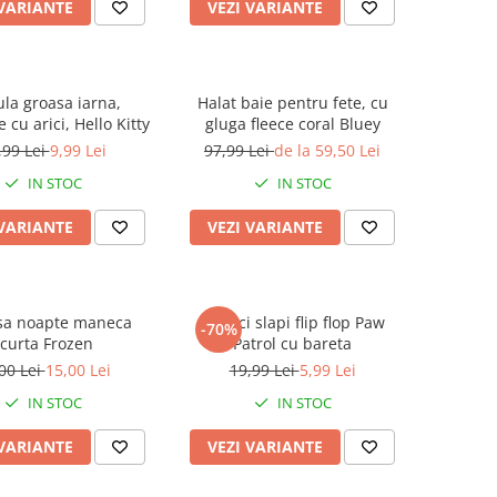
 VARIANTE
VEZI VARIANTE
ula groasa iarna,
Halat baie pentru fete, cu
 cu arici, Hello Kitty
gluga fleece coral Bluey
,99 Lei
9,99 Lei
97,99 Lei
de la 59,50 Lei
IN STOC
IN STOC
 VARIANTE
VEZI VARIANTE
a noapte maneca
Papuci slapi flip flop Paw
-70%
curta Frozen
Patrol cu bareta
00 Lei
15,00 Lei
19,99 Lei
5,99 Lei
IN STOC
IN STOC
 VARIANTE
VEZI VARIANTE