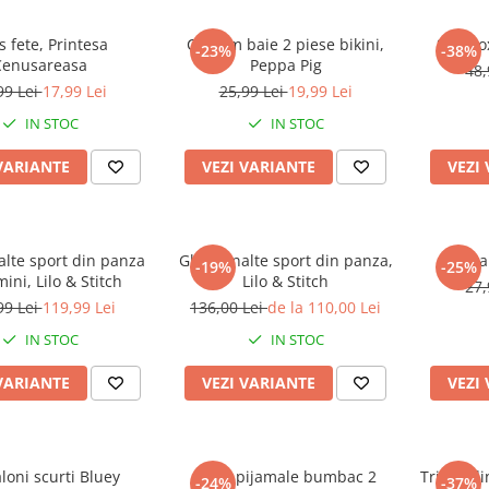
s fete, Printesa
Costum baie 2 piese bikini,
Slip bo
-23%
-38%
Cenusareasa
Peppa Pig
48,
99 Lei
17,99 Lei
25,99 Lei
19,99 Lei
IN STOC
IN STOC
VARIANTE
VEZI VARIANTE
VEZI
alte sport din panza
Ghete inalte sport din panza,
Sa
-19%
-25%
ini, Lilo & Stitch
Lilo & Stitch
27,
99 Lei
119,99 Lei
136,00 Lei
de la 110,00 Lei
IN STOC
IN STOC
VARIANTE
VEZI VARIANTE
VEZI
loni scurti Bluey
Set 2 pijamale bumbac 2
Tricou d
-24%
-37%