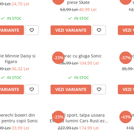
piese Skate
99 Lei
24,70 Lei
53,99 Lei
40,99 Lei
12
IN STOC
IN STOC
VARIANTE
VEZI VARIANTE
VEZI
aie Minnie Daisy si
Hanorac cu gluga Sonic
Slip b
-23%
-37%
Figaro
136,99 Lei
104,99 Lei
99 Lei
36,32 Lei
35,99
IN STOC
IN STOC
VARIANTE
VEZI VARIANTE
VEZI
perechi boxeri din
Pantofi sport, talpa usoara
Costum b
-23%
-43%
pentru copii Sonic
EVA, cu lumini Cars Rust-eze
95
99 Lei
33,99 Lei
227,99 Lei
174,99 Lei
110