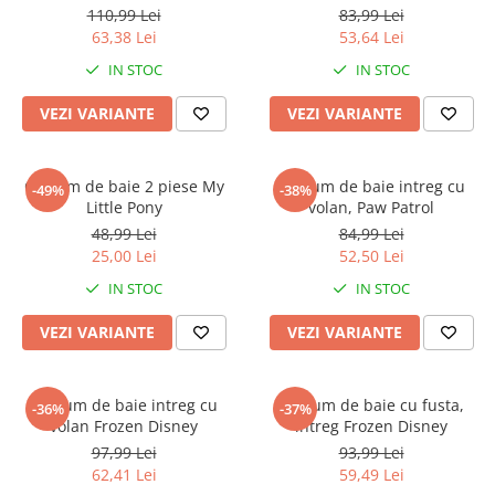
Jurassic World
Peppa Pig
Skateboard
110,99 Lei
83,99 Lei
Batman
Printesele Disney
Casti protectie sport
63,38 Lei
53,64 Lei
Minions
Sonic
Manusi sport
IN STOC
IN STOC
Peppa Pig
Barbie
Vehicule
VEZI VARIANTE
VEZI VARIANTE
Star Wars
Disney
Casute si Locuri de joaca
Real Madrid
Harry Potter
Corturi si casute copii
R-Walker
Mickey Mouse Disney
Costum de baie 2 piese My
Costum de baie intreg cu
Sporturi de interior
-49%
-38%
Pokemon
Baby Shark
Little Pony
volan, Paw Patrol
Baby Shark
Ladybug
48,99 Lei
84,99 Lei
25,00 Lei
52,50 Lei
Lion King
Minecraft
Marvel
Trolls
IN STOC
IN STOC
Testoasele Ninja
Pokemon
VEZI VARIANTE
VEZI VARIANTE
Fireman Sam
Pink Panther
PJ Masks
SuperZings
Disney
Bing
Costum de baie intreg cu
Costum de baie cu fusta,
-36%
-37%
volan Frozen Disney
intreg Frozen Disney
Frozen Disney
Marie Cat
97,99 Lei
93,99 Lei
Lotto
Unicorn
62,41 Lei
59,49 Lei
Bing
R-Walker