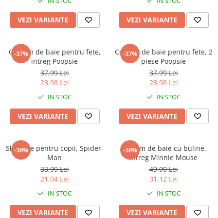
IN STOC
IN STOC
VEZI VARIANTE
VEZI VARIANTE
Costum de baie pentru fete,
Costum de baie pentru fete, 2
-37%
-37%
intreg Poopsie
piese Poopsie
37,99 Lei
37,99 Lei
23,98 Lei
23,98 Lei
IN STOC
IN STOC
VEZI VARIANTE
VEZI VARIANTE
Slip baie pentru copii, Spider-
Costum de baie cu buline,
-38%
-38%
Man
intreg Minnie Mouse
33,99 Lei
49,99 Lei
21,04 Lei
31,12 Lei
IN STOC
IN STOC
VEZI VARIANTE
VEZI VARIANTE