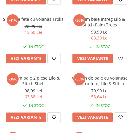
Faro
Shimmer Shine
FC Barcelona
Snoopy
Slip baie fete cu volanas Trolls
Costum baie intreg Lilo &
La casa de papel
Sofia Intai
-41%
-36%
Stitch Palm Trees
22,99 Lei
Minnie Mouse Disney
FC Barcelona
98,99 Lei
13,50 Lei
Nasa
Red Bull Racing
63,38 Lei
Super Wings
Monster High
IN STOC
IN STOC
Garfield
Toy Story
VEZI VARIANTE
VEZI VARIANTE
Perletti
OEM
Warner
Dory
The Grinch
Lady Bug
Costum baie 2 piese Lilo &
Costum de baie cu volanase
-36%
-33%
Gabby's Dollhouse
Powerpuff Girls
Stitch Shell
pentru fete, Lilo & Stitch
Ben 10
VAMPIRINA
98,99 Lei
79,99 Lei
63,38 Lei
53,64 Lei
Beyblade
Zhu Zhu Pets
Captain Tsubasa
Super Wings
IN STOC
IN STOC
44 Cats
Disney Elena din Avalor
VEZI VARIANTE
VEZI VARIANTE
Superman
Pusheen
Vaiana
Rainbow Castle