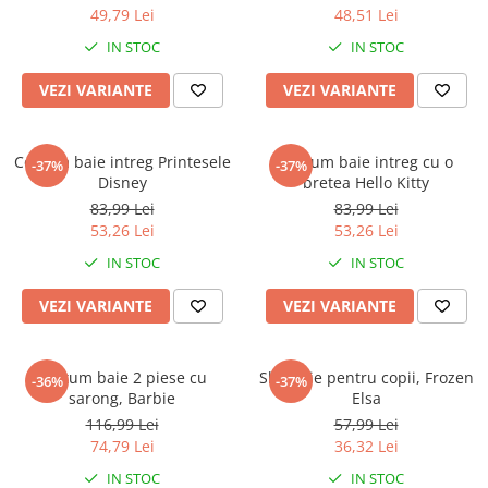
49,79 Lei
48,51 Lei
IN STOC
IN STOC
VEZI VARIANTE
VEZI VARIANTE
Costum baie intreg Printesele
Costum baie intreg cu o
-37%
-37%
Disney
bretea Hello Kitty
83,99 Lei
83,99 Lei
53,26 Lei
53,26 Lei
IN STOC
IN STOC
VEZI VARIANTE
VEZI VARIANTE
Costum baie 2 piese cu
Slip baie pentru copii, Frozen
-36%
-37%
sarong, Barbie
Elsa
116,99 Lei
57,99 Lei
74,79 Lei
36,32 Lei
IN STOC
IN STOC