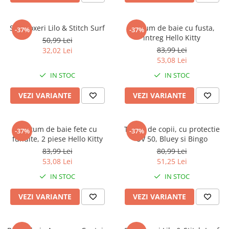
Slip boxeri Lilo & Stitch Surf
Costum de baie cu fusta,
-37%
-37%
intreg Hello Kitty
50,99 Lei
83,99 Lei
32,02 Lei
53,08 Lei
IN STOC
IN STOC
VEZI VARIANTE
VEZI VARIANTE
Costum de baie fete cu
Tricou de copii, cu protectie
-37%
-37%
fundite, 2 piese Hello Kitty
UV 50, Bluey si Bingo
83,99 Lei
80,99 Lei
53,08 Lei
51,25 Lei
IN STOC
IN STOC
VEZI VARIANTE
VEZI VARIANTE