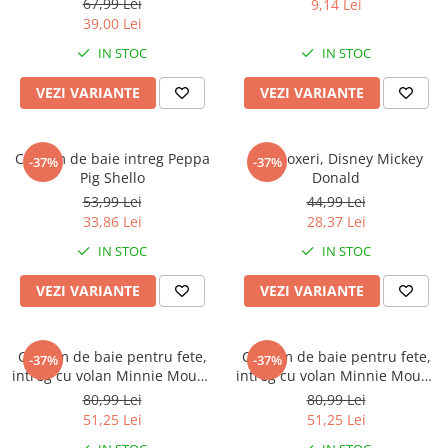
Warner
67,99 Lei
9,14 Lei
39,00 Lei
Cry Babies
IN STOC
IN STOC
Wonder Woman
The Grinch
VEZI VARIANTE
VEZI VARIANTE
FLAMINGO
Gorjuss
Costum de baie intreg Peppa
Slip boxeri, Disney Mickey
Incaltaminte fete
-37%
-37%
Pig Shello
Donald
Ghete si cizme fete
53,99 Lei
44,99 Lei
Pantofi fete
33,86 Lei
28,37 Lei
Pantofi sport fete
IN STOC
IN STOC
Papuci si slapi fete
VEZI VARIANTE
VEZI VARIANTE
Sandale fete
Costum de baie pentru fete,
Costum de baie pentru fete,
-37%
-37%
intreg cu volan Minnie Mouse
intreg cu volan Minnie Mouse
Disney
Love
80,99 Lei
80,99 Lei
51,25 Lei
51,25 Lei