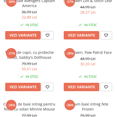
Boxeri baie Avengers Captain
Slip boxeri Lilo & Stitch Leaf
-38%
-37%
America
44,99 Lei
36,99 Lei
28,37 Lei
22,88 Lei
IN STOC
IN STOC
VEZI VARIANTE
VEZI VARIANTE
Tricou de copii, cu protectie
Slip boxeri, Paw Patrol Face
-37%
-38%
UV 50, Gabby's Dollhouse
48,99 Lei
79,99 Lei
30,20 Lei
50,51 Lei
IN STOC
IN STOC
VEZI VARIANTE
VEZI VARIANTE
Costum de baie intreg pentru
Costum baie intreg fete
-36%
-36%
fetite cu volan Minnie Mouse
Frozen
77,99 Lei
75,99 Lei