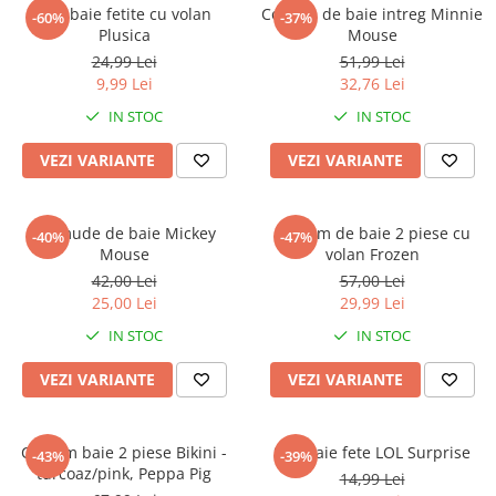
Captain america
Marvel
Slip baie fetite cu volan
Costum de baie intreg Minnie
-60%
-37%
Plusica
Mouse
Bakugan
Monsters Inc.
24,99 Lei
51,99 Lei
Liga Dreptatii
The Elf
9,99 Lei
32,76 Lei
Buzz Lightyear
Faro
IN STOC
IN STOC
My Little Pony
La casa de papel
Planes
Nasa
VEZI VARIANTE
VEZI VARIANTE
EplusM
Kids Euroswan
Tom & Jerry
Rainbow High
Bermude de baie Mickey
Costum de baie 2 piese cu
-40%
-47%
Transformers
Garfield
Mouse
volan Frozen
Arditex
Ben 10
42,00 Lei
57,00 Lei
Top Wings
Petshop
25,00 Lei
29,99 Lei
Incaltaminte baieti
Nightmare before Christmas
IN STOC
IN STOC
Alice in Wonderland
Ghete si cizme baieti
VEZI VARIANTE
VEZI VARIANTE
EplusM
Pantofi baieti
Nella The Princess Knight
Pantofi sport baieti
Perletti
Papuci si slapi baieti
Costum baie 2 piese Bikini -
Slip baie fete LOL Surprise
-43%
-39%
Arditex
turcoaz/pink, Peppa Pig
Sandale baieti
14,99 Lei