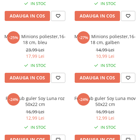
IN STOC
IN STOC
Power Players
Shimmer and Shine
SuperZings
Vaiana
ADAUGA IN COS
ADAUGA IN COS
Dragon Ball
Looney Tunes
Super Mario
LOL SURPRISE
Manusi Minions poliester,16-
Manusi Minions poliester,16-
-25%
-27%
Hot Wheels
L.O.L Surprise!
18 cm, bleu
18 cm, galben
Looney Tunes
Dora the Explorer
23,99 Lei
14,99 Lei
Nightmare before Christmas
Minions
17,99 Lei
10,99 Lei
Snoopy
Jurassic World
IN STOC
IN STOC
SpongeBob
PJ Masks
ADAUGA IN COS
ADAUGA IN COS
Toy Story
Doc McStuffins
Red Bull Racing
Soy Luna
Jurassic Park
Na! Na! Na! Surprise
Fular tub guler Soy Luna roz
Fular tub guler Soy Luna mov
-24%
-24%
Ricky Zoom
Wednesday
50x22 cm
50x22 cm
16,99 Lei
16,99 Lei
Monsters Inc.
by TGA
12,99 Lei
12,99 Lei
OEM
Lion King
IN STOC
IN STOC
The Elf
My Little Pony
Wednesday
Poopsie
ADAUGA IN COS
ADAUGA IN COS