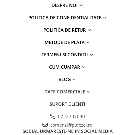
Captain america
Marvel
DESPRE NOI
Bakugan
Monsters Inc.
POLITICA DE CONFIDENTIALITATE
Liga Dreptatii
The Elf
Buzz Lightyear
Faro
POLITICA DE RETUR
My Little Pony
La casa de papel
Planes
Nasa
METODE DE PLATA
EplusM
Kids Euroswan
TERMENI SI CONDITII
Tom & Jerry
Rainbow High
Transformers
Garfield
CUM CUMPAR
Arditex
Ben 10
BLOG
Top Wings
Petshop
Incaltaminte baieti
Nightmare before Christmas
DATE COMERCIALE
Alice in Wonderland
Ghete si cizme baieti
SUPORT CLIENTI
EplusM
Pantofi baieti
Nella The Princess Knight
Pantofi sport baieti
0722707040
Perletti
Papuci si slapi baieti
comenzi@pufezel.ro
Arditex
Sandale baieti
SOCIAL
URMARESTE-NE IN SOCIAL MEDIA