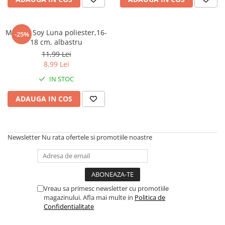
Faro
Shimmer Shine
FC Barcelona
Snoopy
Manusi Soy Luna poliester,16-
La casa de papel
Sofia Intai
-25%
18 cm, albastru
Minnie Mouse Disney
FC Barcelona
11,99 Lei
Nasa
Red Bull Racing
8,99 Lei
Super Wings
Monster High
IN STOC
Garfield
Toy Story
ADAUGA IN COS
Perletti
OEM
Warner
Dory
The Grinch
Lady Bug
Newsletter
Nu rata ofertele si promotiile noastre
Gabby's Dollhouse
Powerpuff Girls
Ben 10
VAMPIRINA
Beyblade
Zhu Zhu Pets
Captain Tsubasa
Super Wings
Vreau sa primesc newsletter cu promotiile
44 Cats
Disney Elena din Avalor
magazinului. Afla mai multe in
Politica de
Superman
Pusheen
Confidentialitate
Vaiana
Rainbow Castle