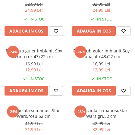
Jurassic World
Peppa Pig
Skateboard
32,99 Lei
32,99 Lei
Batman
Printesele Disney
Casti protectie sport
24,99 Lei
24,99 Lei
Minions
Sonic
Manusi sport
IN STOC
IN STOC
Peppa Pig
Barbie
Vehicule
ADAUGA IN COS
ADAUGA IN COS
Star Wars
Disney
Casute si Locuri de joaca
Real Madrid
Harry Potter
Corturi si casute copii
R-Walker
Mickey Mouse Disney
Fular tub guler imblanit Soy
Fular tub guler imblanit Soy
Sporturi de interior
-24%
-24%
Pokemon
Baby Shark
Luna roz 43x22 cm
Luna alb 43x22 cm
Baby Shark
Ladybug
16,99 Lei
16,99 Lei
12,99 Lei
12,99 Lei
Lion King
Minecraft
Marvel
Trolls
IN STOC
IN STOC
Testoasele Ninja
Pokemon
ADAUGA IN COS
ADAUGA IN COS
Fireman Sam
Pink Panther
PJ Masks
SuperZings
Disney
Bing
Set Caciula si manusi,Star
Set Caciula si manusi,Star
-24%
-23%
Wars,rosu,52 cm
Wars,gri,52 cm
Frozen Disney
Marie Cat
41,99 Lei
42,99 Lei
Lotto
Unicorn
31,99 Lei
32,99 Lei
Bing
R-Walker