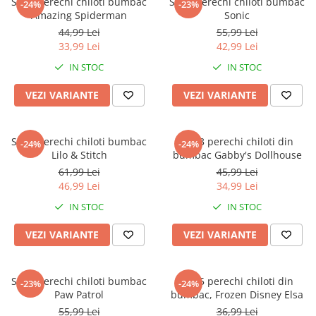
Set 3 perechi chiloti bumbac
Set 3 perechi chiloti bumbac
-24%
-23%
Amazing Spiderman
Sonic
44,99 Lei
55,99 Lei
33,99 Lei
42,99 Lei
IN STOC
IN STOC
VEZI VARIANTE
VEZI VARIANTE
Set 5 perechi chiloti bumbac
Set 3 perechi chiloti din
-24%
-24%
Lilo & Stitch
bumbac Gabby's Dollhouse
61,99 Lei
45,99 Lei
46,99 Lei
34,99 Lei
IN STOC
IN STOC
VEZI VARIANTE
VEZI VARIANTE
Set 5 perechi chiloti bumbac
Set 5 perechi chiloti din
-23%
-24%
Paw Patrol
bumbac, Frozen Disney Elsa
55,99 Lei
36,99 Lei