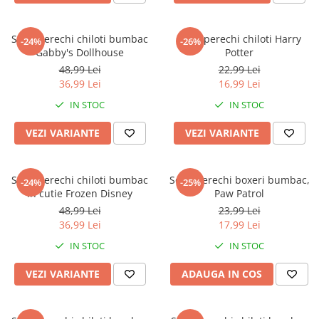
Set 3 perechi chiloti bumbac
Set 3 perechi chiloti Harry
-24%
-26%
Gabby's Dollhouse
Potter
48,99 Lei
22,99 Lei
36,99 Lei
16,99 Lei
IN STOC
IN STOC
VEZI VARIANTE
VEZI VARIANTE
Set 3 perechi chiloti bumbac
Set 2 perechi boxeri bumbac,
-24%
-25%
in cutie Frozen Disney
Paw Patrol
48,99 Lei
23,99 Lei
36,99 Lei
17,99 Lei
IN STOC
IN STOC
VEZI VARIANTE
ADAUGA IN COS