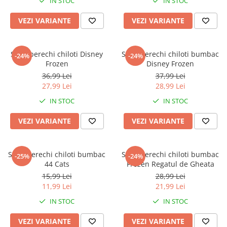
IN STOC
IN STOC
VEZI VARIANTE
VEZI VARIANTE
Set 3 perechi chiloti Disney
Set 3 perechi chiloti bumbac
-24%
-24%
Frozen
Disney Frozen
36,99 Lei
37,99 Lei
27,99 Lei
28,99 Lei
IN STOC
IN STOC
VEZI VARIANTE
VEZI VARIANTE
Set 3 perechi chiloti bumbac
Set 3 perechi chiloti bumbac
-25%
-24%
44 Cats
Frozen Regatul de Gheata
15,99 Lei
28,99 Lei
11,99 Lei
21,99 Lei
IN STOC
IN STOC
VEZI VARIANTE
VEZI VARIANTE