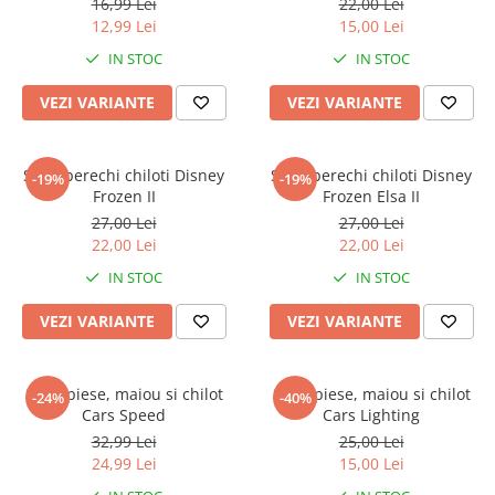
Warner
16,99 Lei
22,00 Lei
12,99 Lei
15,00 Lei
Cry Babies
IN STOC
IN STOC
Wonder Woman
The Grinch
VEZI VARIANTE
VEZI VARIANTE
FLAMINGO
Gorjuss
Set 3 perechi chiloti Disney
Set 3 perechi chiloti Disney
Incaltaminte fete
-19%
-19%
Frozen II
Frozen Elsa II
Ghete si cizme fete
27,00 Lei
27,00 Lei
Pantofi fete
22,00 Lei
22,00 Lei
Pantofi sport fete
IN STOC
IN STOC
Papuci si slapi fete
VEZI VARIANTE
VEZI VARIANTE
Sandale fete
Set 2 piese, maiou si chilot
Set 2 piese, maiou si chilot
-24%
-40%
Cars Speed
Cars Lighting
32,99 Lei
25,00 Lei
24,99 Lei
15,00 Lei