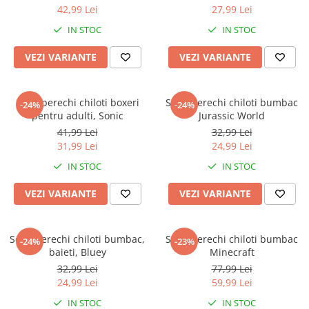
42,99 Lei
27,99 Lei
IN STOC
IN STOC
VEZI VARIANTE
VEZI VARIANTE
Set 2 perechi chiloti boxeri
Set 3 perechi chiloti bumbac
-24%
-24%
pentru adulti, Sonic
Jurassic World
41,99 Lei
32,99 Lei
31,99 Lei
24,99 Lei
IN STOC
IN STOC
VEZI VARIANTE
VEZI VARIANTE
Set 3 perechi chiloti bumbac,
Set 3 perechi chiloti bumbac
-24%
-23%
baieti, Bluey
Minecraft
32,99 Lei
77,99 Lei
24,99 Lei
59,99 Lei
IN STOC
IN STOC