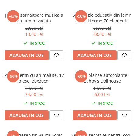
Jucarie zornaitoare muzicala
Set puzzle educativ din lemn
-43%
-56%
cu lumini vacuta
cifre si forme 76 elemente
23,00 Lei
85,99 Lei
13,00 Lei
38,00 Lei
IN STOC
IN STOC
ADAUGA IN COS
ADAUGA IN COS
Puzzle lemn cu animalute, 12
Set 5 planse autocolante
-56%
-60%
piese, 30x30cm
Gabby's Dollhouse
54,99 Lei
14,99 Lei
24,00 Lei
6,00 Lei
IN STOC
IN STOC
ADAUGA IN COS
ADAUGA IN COS
Trusa desen tip valiza Sonic
Set de 5 rechizite pentru copii