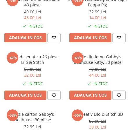
-6%
-58%
43 piese
Peppa Pig
49,00 Lei
32,99 Lei
46,00 Lei
14,00 Lei
IN STOC
IN STOC
ADAUGA IN COS
ADAUGA IN COS
Set de desenat cu 26 piese
Puzzle din lemn Gabby's
-42%
-43%
Lilo & Stitch
Dollhouse Kitty, 50 piese
55,00 Lei
77,00 Lei
32,00 Lei
44,00 Lei
IN STOC
IN STOC
ADAUGA IN COS
ADAUGA IN COS
Puzzle carton Gabby's
Set creativ Lilo & Stitch 3D
-58%
-56%
Dollhouse 30 piese
85,99 Lei
32,99 Lei
38,00 Lei