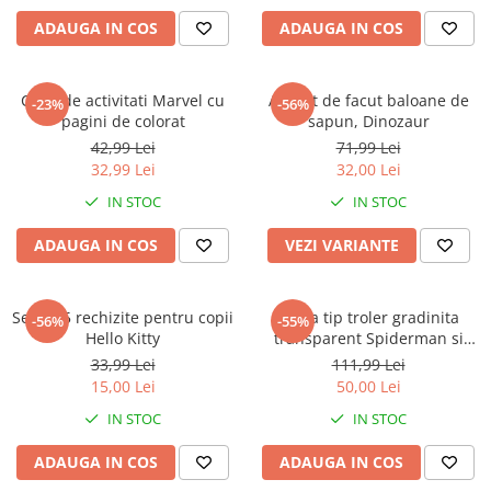
ADAUGA IN COS
ADAUGA IN COS
Caiet de activitati Marvel cu
Aparat de facut baloane de
-23%
-56%
pagini de colorat
sapun, Dinozaur
42,99 Lei
71,99 Lei
32,99 Lei
32,00 Lei
IN STOC
IN STOC
ADAUGA IN COS
VEZI VARIANTE
Set de 5 rechizite pentru copii
Trusa tip troler gradinita
-56%
-55%
Hello Kitty
transparent Spiderman si
accesorii, 25.5x22x9 cm
33,99 Lei
111,99 Lei
15,00 Lei
50,00 Lei
IN STOC
IN STOC
ADAUGA IN COS
ADAUGA IN COS