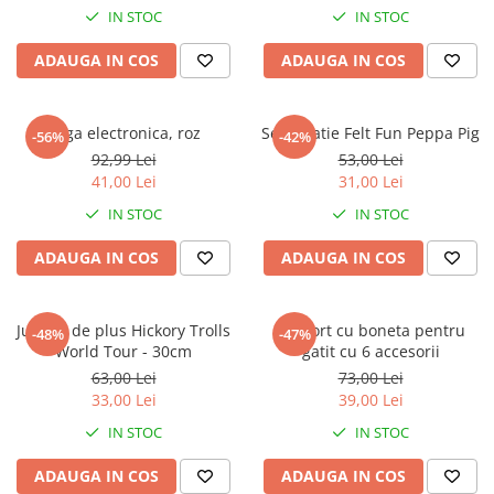
Warner
IN STOC
IN STOC
Cry Babies
ADAUGA IN COS
ADAUGA IN COS
Wonder Woman
The Grinch
FLAMINGO
Orga electronica, roz
Set creatie Felt Fun Peppa Pig
-56%
-42%
Gorjuss
92,99 Lei
53,00 Lei
Incaltaminte fete
41,00 Lei
31,00 Lei
Ghete si cizme fete
IN STOC
IN STOC
Pantofi fete
ADAUGA IN COS
ADAUGA IN COS
Pantofi sport fete
Papuci si slapi fete
Sandale fete
Jucarie de plus Hickory Trolls
Set sort cu boneta pentru
-48%
-47%
World Tour - 30cm
gatit cu 6 accesorii
63,00 Lei
73,00 Lei
33,00 Lei
39,00 Lei
IN STOC
IN STOC
ADAUGA IN COS
ADAUGA IN COS