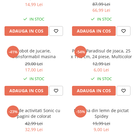
Jurassic World
Peppa Pig
Skateboard
87,99 Lei
14,99 Lei
Batman
Printesele Disney
Casti protectie sport
66,99 Lei
Minions
Sonic
Manusi sport
IN STOC
IN STOC
Peppa Pig
Barbie
Vehicule
ADAUGA IN COS
ADAUGA IN COS
Star Wars
Disney
Casute si Locuri de joaca
Real Madrid
Harry Potter
Corturi si casute copii
R-Walker
Mickey Mouse Disney
Robot de jucarie,
Puzzle Paradisul de joaca, 25
Sporturi de interior
-41%
-54%
Pokemon
Baby Shark
transformabil masina
x 17.5 cm, 24 piese, Multicolor
Baby Shark
Ladybug
29,00 Lei
12,99 Lei
17,00 Lei
6,00 Lei
Lion King
Minecraft
Marvel
Trolls
IN STOC
IN STOC
Testoasele Ninja
Pokemon
ADAUGA IN COS
ADAUGA IN COS
Fireman Sam
Pink Panther
PJ Masks
SuperZings
Disney
Bing
Caiet de activitati Sonic cu
Figurina din lemn de pictat
-23%
-55%
pagini de colorat
Spidey
Frozen Disney
Marie Cat
42,99 Lei
19,99 Lei
Lotto
Unicorn
32,99 Lei
9,00 Lei
Bing
R-Walker