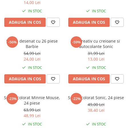
14,00 Lei
IN STOC
IN STOC
ADAUGA IN COS
ADAUGA IN COS
Set de desenat cu 26 piese
Set creativ cu creioane si
-56%
-59%
Barbie
autocolante Sonic
54,99 Lei
31,99 Lei
24,00 Lei
13,00 Lei
IN STOC
IN STOC
ADAUGA IN COS
ADAUGA IN COS
Set de colorat Minnie Mouse,
Set de colorat Sonic, 24 piese
-23%
-22%
24 piese
49,00 Lei
63,99 Lei
38,40 Lei
48,99 Lei
IN STOC
IN STOC