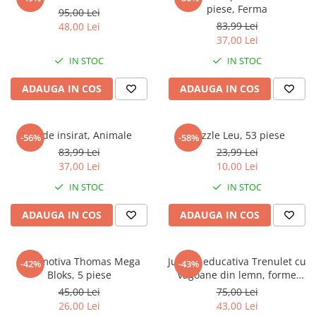
Captain america
Marvel
piese, Ferma
95,00 Lei
Bakugan
Monsters Inc.
83,99 Lei
48,00 Lei
37,00 Lei
Liga Dreptatii
The Elf
IN STOC
IN STOC
Buzz Lightyear
Faro
My Little Pony
La casa de papel
ADAUGA IN COS
ADAUGA IN COS
Planes
Nasa
EplusM
Kids Euroswan
Tom & Jerry
Rainbow High
Joc de insirat, Animale
Puzzle Leu, 53 piese
-56%
-58%
83,99 Lei
23,99 Lei
Transformers
Garfield
37,00 Lei
10,00 Lei
Arditex
Ben 10
IN STOC
IN STOC
Top Wings
Petshop
Incaltaminte baieti
Nightmare before Christmas
ADAUGA IN COS
ADAUGA IN COS
Alice in Wonderland
Ghete si cizme baieti
EplusM
Pantofi baieti
Locomotiva Thomas Mega
Jucarie educativa Trenulet cu
Nella The Princess Knight
-42%
-43%
Pantofi sport baieti
Bloks, 5 piese
vagoane din lemn, forme
Perletti
Papuci si slapi baieti
geometrice, multicolor, 18
45,00 Lei
75,00 Lei
Arditex
piese
Sandale baieti
26,00 Lei
43,00 Lei