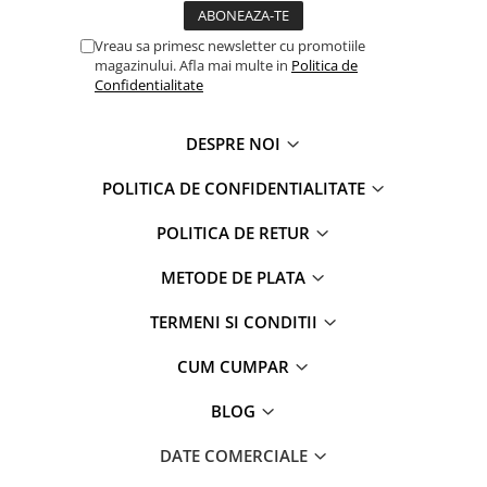
Faro
Shimmer Shine
FC Barcelona
Snoopy
Vreau sa primesc newsletter cu promotiile
magazinului. Afla mai multe in
Politica de
La casa de papel
Sofia Intai
Confidentialitate
Minnie Mouse Disney
FC Barcelona
Nasa
Red Bull Racing
DESPRE NOI
Super Wings
Monster High
Garfield
Toy Story
POLITICA DE CONFIDENTIALITATE
Perletti
OEM
POLITICA DE RETUR
Warner
Dory
The Grinch
Lady Bug
METODE DE PLATA
Gabby's Dollhouse
Powerpuff Girls
TERMENI SI CONDITII
Ben 10
VAMPIRINA
Beyblade
Zhu Zhu Pets
CUM CUMPAR
Captain Tsubasa
Super Wings
BLOG
44 Cats
Disney Elena din Avalor
Superman
Pusheen
DATE COMERCIALE
Vaiana
Rainbow Castle