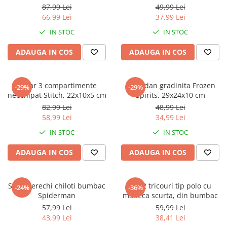
Jurassic World
Peppa Pig
Skateboard
87,99 Lei
49,99 Lei
Batman
Printesele Disney
Casti protectie sport
66,99 Lei
37,99 Lei
Minions
Sonic
Manusi sport
IN STOC
IN STOC
Peppa Pig
Barbie
Vehicule
ADAUGA IN COS
ADAUGA IN COS
Star Wars
Disney
Casute si Locuri de joaca
Real Madrid
Harry Potter
Corturi si casute copii
R-Walker
Mickey Mouse Disney
Penar 3 compartimente
Ghiozdan gradinita Frozen
Sporturi de interior
-29%
-29%
Pokemon
Baby Shark
neechipat Stitch, 22x10x5 cm
Spirits, 29x24x10 cm
Baby Shark
Ladybug
82,99 Lei
48,99 Lei
58,99 Lei
34,99 Lei
Lion King
Minecraft
Marvel
Trolls
IN STOC
IN STOC
Testoasele Ninja
Pokemon
ADAUGA IN COS
ADAUGA IN COS
Fireman Sam
Pink Panther
PJ Masks
SuperZings
Disney
Bing
Set 5 perechi chiloti bumbac
Set 2 tricouri tip polo cu
-24%
-36%
Spiderman
maneca scurta, din bumbac
Frozen Disney
Marie Cat
57,99 Lei
59,99 Lei
Lotto
Unicorn
43,99 Lei
38,41 Lei
Bing
R-Walker