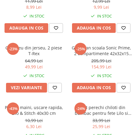
Warner
11,99 Lei
12,99 Lei
8,99 Lei
9,99 Lei
Cry Babies
IN STOC
IN STOC
Wonder Woman
The Grinch
ADAUGA IN COS
ADAUGA IN COS
FLAMINGO
Gorjuss
Compleu din jerseu, 2 piese
Ghiozdan scoala Sonic Prime,
Incaltaminte fete
-23%
-25%
T-Rex
2 compartimente 42x32x15
Ghete si cizme fete
cm
64,99 Lei
205,99 Lei
Pantofi fete
49,99 Lei
154,99 Lei
Pantofi sport fete
IN STOC
IN STOC
Papuci si slapi fete
VEZI VARIANTE
ADAUGA IN COS
Sandale fete
Prosop maini, uscare rapida,
Set 3 perechi chiloti din
-43%
-24%
Lilo & Stitch 40x30 cm
bumbac pentru fete Lilo si
Stitch
10,99 Lei
33,99 Lei
6,30 Lei
25,99 Lei