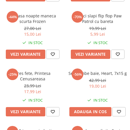
Camasa noapte maneca
Papuci slapi flip flop Paw
-44%
-70%
scurta Frozen
Patrol cu bareta
27,00 Lei
19,99 Lei
15,00 Lei
5,99 Lei
IN STOC
IN STOC
VEZI VARIANTE
VEZI VARIANTE
Dres fete, Printesa
Set bombe baie, Heart, 7x15 g
-25%
-56%
Cenusareasa
42,99 Lei
23,99 Lei
19,00 Lei
17,99 Lei
IN STOC
IN STOC
VEZI VARIANTE
ADAUGA IN COS