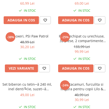
60,99 Lei
69,00 Lei
IN STOC
IN STOC
ADAUGA IN COS
ADAUGA IN COS
Slip boxeri, PSI Paw Patrol
Penar echipat cu urechiuse,
-38%
-25%
32 piese, 2 compartimente,
48,99 Lei
Gabby's Dollhouse
133,99 Lei
30,20 Lei
99,99 Lei
IN STOC
IN STOC
VEZI VARIANTE
ADAUGA IN COS
Set biberon cu tetin─â 240 ml,
Set 2 tacamuri, furculita si
-24%
inel denti╚¢ie, suzet─â
lingura pentru copii Lilo &
ortodontic─â ╚Öi suport
Stitch 15.5 cm
49,00 Lei
40,99 Lei
pentru suzet─â, f─âr─â BPA,
30,99 Lei
Mickey Mouse
IN STOC
IN STOC