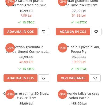
Set 2 tacamuri plastic
Ghiozdan gradinita Sonic
-27%
-29%
Spiderman Arachind Grid
Prime Time 29x22x9 cm
10,99 Lei
72,99 Lei
7,99 Lei
51,99 Lei
IN STOC
IN STOC
ADAUGA IN COS
ADAUGA IN COS
Ghiozdan gradinita 2
Costum baie 2 piese bikini,
-29%
-23%
compartiment Cosmonaut
Peppa Pig
Space Explorer, 33x23x10 cm
68,99 Lei
25,99 Lei
48,99 Lei
19,99 Lei
IN STOC
IN STOC
ADAUGA IN COS
VEZI VARIANTE
Ghiozdan gradinita 3D Bluey,
Set 2 walkie talkie cu ceas
-29%
-56%
31x25x10 cm
cadou Barbie
85,99 Lei
155,99 Lei