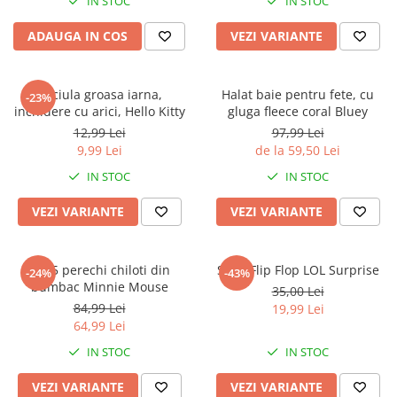
IN STOC
IN STOC
ADAUGA IN COS
VEZI VARIANTE
Caciula groasa iarna,
Halat baie pentru fete, cu
-23%
inchidere cu arici, Hello Kitty
gluga fleece coral Bluey
12,99 Lei
97,99 Lei
9,99 Lei
de la 59,50 Lei
IN STOC
IN STOC
VEZI VARIANTE
VEZI VARIANTE
Set 5 perechi chiloti din
Slapi Flip Flop LOL Surprise
-24%
-43%
bumbac Minnie Mouse
35,00 Lei
84,99 Lei
19,99 Lei
64,99 Lei
IN STOC
IN STOC
VEZI VARIANTE
VEZI VARIANTE