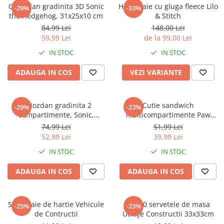
Captain america
Marvel
Ghiozdan gradinita 3D Sonic
Halat baie cu gluga fleece Lilo
-29%
-33%
the Hedgehog, 31x25x10 cm
& Stitch
Bakugan
Monsters Inc.
84,99 Lei
148,00 Lei
Liga Dreptatii
The Elf
59,99 Lei
de la 99,00 Lei
Buzz Lightyear
Faro
IN STOC
IN STOC
My Little Pony
La casa de papel
Planes
Nasa
ADAUGA IN COS
VEZI VARIANTE
EplusM
Kids Euroswan
Tom & Jerry
Rainbow High
Ghiozdan gradinita 2
Cutie sandwich
-29%
-23%
Transformers
Garfield
compartimente, Sonic,
multicompartimente Paw
Arditex
Ben 10
30x25x12 cm
Patrol Superpowers
74,99 Lei
51,99 Lei
Top Wings
Petshop
52,99 Lei
39,99 Lei
Incaltaminte baieti
Nightmare before Christmas
IN STOC
IN STOC
Alice in Wonderland
Ghete si cizme baieti
ADAUGA IN COS
ADAUGA IN COS
EplusM
Pantofi baieti
Nella The Princess Knight
Pantofi sport baieti
Perletti
Papuci si slapi baieti
Set 4 paie de hartie Vehicule
Set 20 servetele de masa
-25%
-23%
Arditex
de Contructii
Utilaje Constructii 33x33cm
Sandale baieti