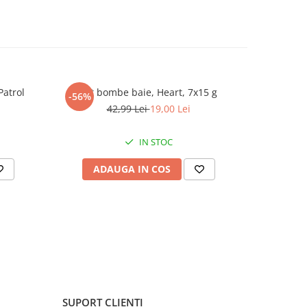
Patrol
Set bombe baie, Heart, 7x15 g
Set 2 walk
-56%
-56%
42,99 Lei
19,00 Lei
IN STOC
ADAUGA IN COS
AD
SUPORT CLIENTI