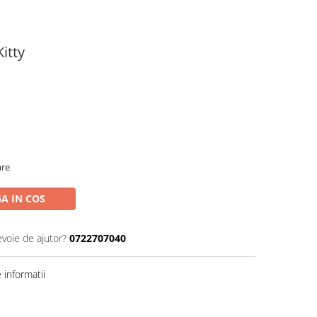
Kitty
are
A IN COS
evoie de ajutor?
0722707040
informatii