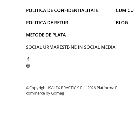
Faro
Shimmer Shine
POLITICA DE CONFIDENTIALITATE
CUM C
FC Barcelona
Snoopy
La casa de papel
Sofia Intai
POLITICA DE RETUR
BLOG
Minnie Mouse Disney
FC Barcelona
METODE DE PLATA
Nasa
Red Bull Racing
Super Wings
Monster High
SOCIAL
URMARESTE-NE IN SOCIAL MEDIA
Garfield
Toy Story
Perletti
OEM
Warner
Dory
The Grinch
Lady Bug
Gabby's Dollhouse
Powerpuff Girls
©Copyright ISALEX PRACTIC S.R.L. 2026
Platforma E-
Ben 10
VAMPIRINA
commerce by Gomag
Beyblade
Zhu Zhu Pets
Captain Tsubasa
Super Wings
44 Cats
Disney Elena din Avalor
Superman
Pusheen
Vaiana
Rainbow Castle