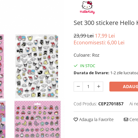
Set 300 stickere Hello 
23,99 Lei
17,99 Lei
Economisesti:
6,00
Lei
Culoare
:
Roz
IN STOC
Durata de livrare:
1-2 zile lucrato
ADAUG
Cod Produs:
CEP2701857
Ai n
Adauga la Favorite
Cere 