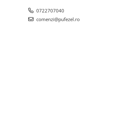
0722707040
comenzi@pufezel.ro