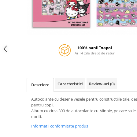
Jurassic World
Peppa Pig
Skateboard
Batman
Printesele Disney
Casti protectie sport
Minions
Sonic
Manusi sport
Peppa Pig
Barbie
Vehicule
Star Wars
Disney
Casute si Locuri de joaca
Real Madrid
Harry Potter
Corturi si casute copii
100% banii înapoi
R-Walker
Mickey Mouse Disney
Sporturi de interior
Ai 14 zile drept de retur
Pokemon
Baby Shark
Baby Shark
Ladybug
Lion King
Minecraft
Marvel
Trolls
Caracteristici
Review-uri
(0)
Descriere
Testoasele Ninja
Pokemon
Fireman Sam
Pink Panther
Autocolante cu desene vesele pentru constructiile tale, des
PJ Masks
SuperZings
pentru copii.
Album cu circa 300 de autocolante cu Minnie, pe care sa le l
Disney
Bing
doriti.
Frozen Disney
Marie Cat
Informatii conformitate produs
Lotto
Unicorn
Bing
R-Walker