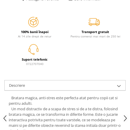
Jurassic World
Peppa Pig
Skateboard
Batman
Printesele Disney
Casti protectie sport
Minions
Sonic
Manusi sport
Peppa Pig
Barbie
Vehicule
Star Wars
Disney
100% banii înapoi
Transport gratuit
Casute si Locuri de joaca
Ai 14 zile drept de retur
Pentru comenzi mai mari de 250 lei
Real Madrid
Harry Potter
Corturi si casute copii
R-Walker
Mickey Mouse Disney
Sporturi de interior
Pokemon
Baby Shark
Suport telefonic
Baby Shark
Ladybug
0722707040
Lion King
Minecraft
Marvel
Trolls
Testoasele Ninja
Pokemon
Descriere
Fireman Sam
Pink Panther
Bratara magica, anti-stres este perfecta atat pentru copii cat si
PJ Masks
SuperZings
pentru adulti.
Disney
Bing
Un mod distractiv de a scapa de stres si de a te distra, folosind
Frozen Disney
Marie Cat
bratara magica, ce se transforma in diferite forme. Este o jucarie
interactiva potrivita pentru toate varstele, ce se modeleaza pe
Lotto
Unicorn
maini si pe diferite obiecte revenind la starea initiala doar printr-o
Bing
R-Walker