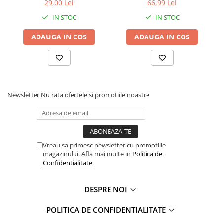
29,00 Lei
66,99 Lei
Faro
Shimmer Shine
IN STOC
IN STOC
FC Barcelona
Snoopy
La casa de papel
Sofia Intai
ADAUGA IN COS
ADAUGA IN COS
Minnie Mouse Disney
FC Barcelona
Nasa
Red Bull Racing
Super Wings
Monster High
Garfield
Toy Story
Newsletter
Nu rata ofertele si promotiile noastre
Perletti
OEM
Warner
Dory
The Grinch
Lady Bug
Gabby's Dollhouse
Powerpuff Girls
Vreau sa primesc newsletter cu promotiile
Ben 10
VAMPIRINA
magazinului. Afla mai multe in
Politica de
Beyblade
Zhu Zhu Pets
Confidentialitate
Captain Tsubasa
Super Wings
44 Cats
Disney Elena din Avalor
DESPRE NOI
Superman
Pusheen
POLITICA DE CONFIDENTIALITATE
Vaiana
Rainbow Castle