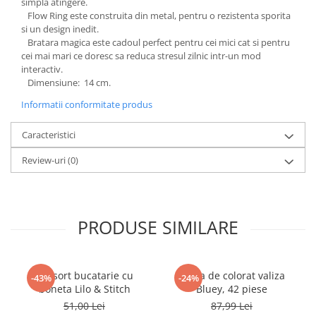
simpla atingere.
Power Players
Shimmer and Shine
Flow Ring este construita din metal, pentru o rezistenta sporita
si un design inedit.
SuperZings
Vaiana
Bratara magica este cadoul perfect pentru cei mici cat si pentru
Dragon Ball
Looney Tunes
cei mai mari ce doresc sa reduca stresul zilnic intr-un mod
interactiv.
Super Mario
LOL SURPRISE
Dimensiune: 14 cm.
Hot Wheels
L.O.L Surprise!
Informatii conformitate produs
Looney Tunes
Dora the Explorer
Nightmare before Christmas
Minions
Caracteristici
Snoopy
Jurassic World
Review-uri
(0)
SpongeBob
PJ Masks
Toy Story
Doc McStuffins
Red Bull Racing
Soy Luna
Jurassic Park
Na! Na! Na! Surprise
PRODUSE SIMILARE
Ricky Zoom
Wednesday
Monsters Inc.
by TGA
OEM
Lion King
Set sort bucatarie cu
Trusa de colorat valiza
-43%
-24%
boneta Lilo & Stitch
Bluey, 42 piese
The Elf
My Little Pony
51,00 Lei
87,99 Lei
Wednesday
Poopsie